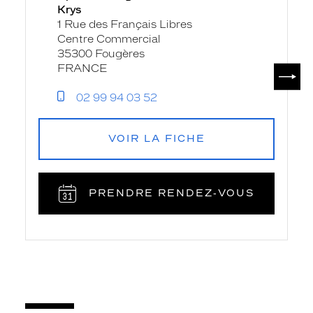
Krys
Carrefour
1 Rue des Français Libres
-
Centre Commercial
Krys
35300 Fougères
SUIV
FRANCE
02 99 94 03 52
VOIR LA FICHE
PRENDRE RENDEZ‑VOUS