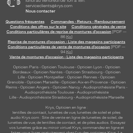
lundi au vendredi de 10h à 18h.
serviceclients@krys.com
Nous contacter
Questions fréquentes
Commandes - Retours - Remboursement
Conditions des offres sur le site
Conditions générales de vente
Conditions particulières de reprise de montures d’occasion
[PDF —
86
Ko
]
Reprise de montures d’occasion - Liste des magasins participants
Conditions particulières de vente de montures d’occasion
[PDF —
94
Ko
]
Vente de montures d’occasion - Liste des magasins participants
Opticien Paris
-
Opticien Toulouse
-
Opticien Lyon
-
Opticien
Bordeaux
-
Opticien Nantes
-
Opticien Strasbourg
-
Opticien
Lille
-
Opticien Montpellier
-
Opticien Rennes
-
Opticien
Grenoble
-
Opticien Marseille
-
Opticien Aix-en-Provence
-
Opticien
Reims
-
Opticien Angers
-
Opticien Nancy
-
Audioprothésiste Paris
-
Audioprothésiste Toulouse
-
Audioprothésiste
Lille
-
Audioprothésiste Strasbourg
-
Audioprothésiste Marseille
Krys, Opticien en ligne :
lentilles de contact
,
lunettes de vue
,
lunettes de soleil
et
piles
audio
Krys.com : Site de vente en ligne de lunettes de soleil, de
lunettes de vue, de
lentilles de contact
, et de piles audios. Essayez
vos lunettes grâce au miroir virtuel Krys, commandez en ligne et
faites vous livrer gratuitement chez l'un des opticiens Krys. La