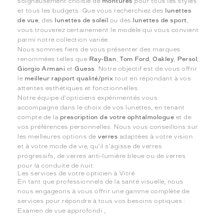
soigneusement choisie de
montures
pour tous les styles
et tous les budgets. Que vous recherchiez des
lunettes
de vue
, des
lunettes de soleil
ou des
lunettes de sport
,
vous trouverez certainement le modèle qui vous convient
parmi notre collection variée.
Nous sommes fiers de vous présenter des marques
renommées telles que
Ray-Ban
,
Tom Ford
,
Oakley
,
Persol
,
Giorgio Armani
et
Guess
. Notre objectif est de vous offrir
le
meilleur rapport qualité/prix
tout en répondant à vos
attentes esthétiques et fonctionnelles.
Notre équipe d'opticiens expérimentés vous
accompagne dans le choix de vos lunettes, en tenant
compte de la
prescription de votre ophtalmologue
et de
vos préférences personnelles. Nous vous conseillons sur
les meilleures options de
verres
adaptées à votre vision
et à votre mode de vie, qu'il s'agisse de verres
progressifs, de verres anti-lumière bleue ou de verres
pour la conduite de nuit.
Les services de votre opticien à Vitré
En tant que professionnels de la santé visuelle, nous
nous engageons à vous offrir une gamme complète de
services pour répondre à tous vos besoins optiques :
Examen de vue approfondi ;