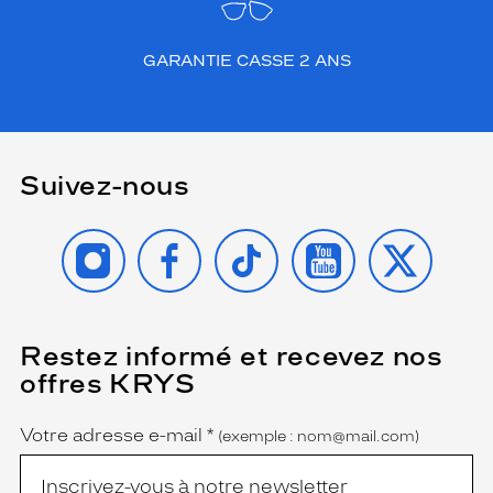
GARANTIE CASSE 2 ANS
Suivez-nous
INSTAGRAM
FACEBOOK
TIKTOK
YOUTUBE
X
Restez informé et recevez nos
(Ce
champ
offres KRYS
est
Name
obligatoire)
Votre adresse e-mail
*
(exemple : nom@mail.com)