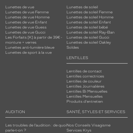
Lunettes de vue
Lunettes de soleil
Lunettes de vue Femme
Lunettes de soleil Femme
Lunettes de vue Homme
Lunettes de soleil Homme
Lunettes de vue Enfant
Lunettes de soleil Enfant
Lunettes de vue Guess
Lunettes de soleil bébé
Lunettes de vue Gucci
Lunettes de soleil Ray-Ban
Les Forfaits [K] à partir de 39€ -
Lunettes de soleil Gucci
monture + verres
Lunettes de soleil Oakley
Lunettes anti-lumière bleue
Soldes
Lunettes de sport à la vue
LENTILLES
Lentilles de contact
Lentilles correctrices
Lentilles de couleur
Lentilles Journalières
Lentilles Bi Mensuelles
Lentilles Mensuelles
Produits d'entretien
AUDITION
SANTÉ, STYLES ET SERVICES
Les troubles de l’audition : de quoi
Nos Conseils Visagisme
parle-t-on ?
Services Krys