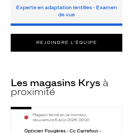
Experte en adaptation lentilles - Examen
de vue
REJOINDRE L’ÉQUIPE
Les magasins Krys
à
proximité
Voir
Opticien
Magasin fermé en ce moment,
la
Fougères
réouverture 6 août 2026, 09:00
fiche
-
Opticien Fougères - Cc Carrefour -
Cc