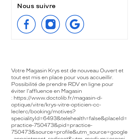
Nous suivre
SUIVEZ‑NOUS
SUIVEZ‑NOUS
RETROUVEZ‑NOUS
SUR
SUR
SUR
FACEBOOK
INSTAGRAM
GOOGLE
Votre Magasin Krys est de nouveau Ouvert et
tout est mis en place pour vous accueillir.
Possibilité de prendre RDV en ligne pour
éviter l'affluence en Magasin
: https://www.doctolib.fr/magasin-d-
optique/vitre/krys-vitre-opticien-cc-
leclerc/booking/motives?
specialityId=6493&telehealth=false&placeId=
practice-750473&pid=practice-
750473&source=profile&utm_source=google
_appointment_redirect&utm_medium=organi