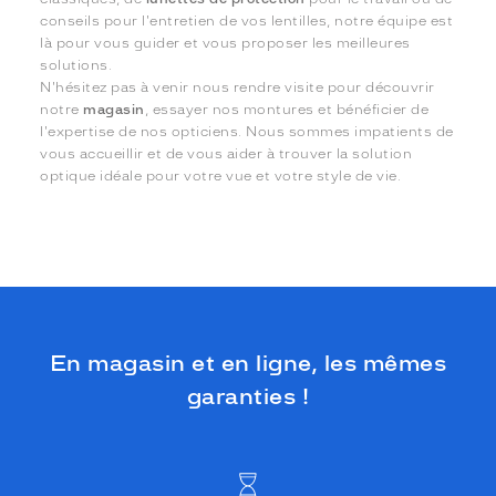
conseils pour l'entretien de vos lentilles, notre équipe est
là pour vous guider et vous proposer les meilleures
solutions.
N'hésitez pas à venir nous rendre visite pour découvrir
notre
magasin
, essayer nos montures et bénéficier de
l'expertise de nos opticiens. Nous sommes impatients de
vous accueillir et de vous aider à trouver la solution
optique idéale pour votre vue et votre style de vie.
En magasin et en ligne, les mêmes
garanties !