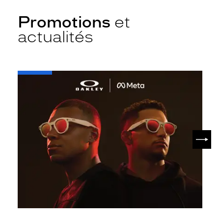
Promotions
et
actualités
-
Oakley
META
SUIV