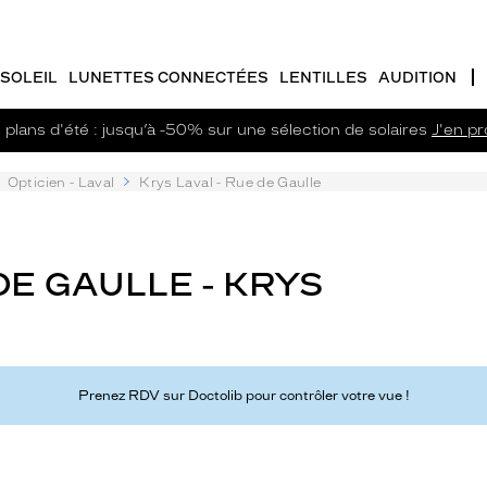
SOLEIL
LUNETTES CONNECTÉES
LENTILLES
AUDITION
plans d'été : jusqu’à -50% sur une sélection de solaires
J'en pro
Opticien - Laval
Krys Laval - Rue de Gaulle
DE GAULLE - KRYS
Prenez RDV sur Doctolib pour contrôler votre vue !