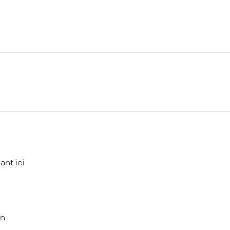
uant
ici
on