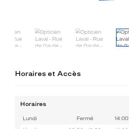
Horaires et Accès
Horaires
Horaires
Jour de
Horaires
de
la
du
l’après-
Lundi
Fermé
14:00
semaine
matin
midi