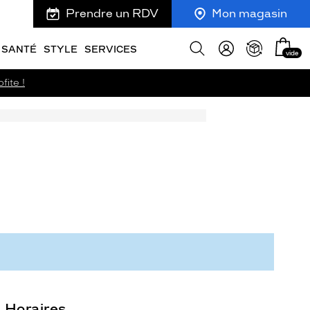
Prendre un RDV
Mon magasin
Mon
Afficher
SANTÉ
STYLE
SERVICES
vide
panie
la
recherche
fite !
Horaires