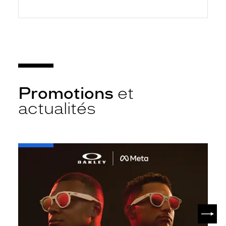
Promotions
et
actualités
-
Oakley
META
SUIV