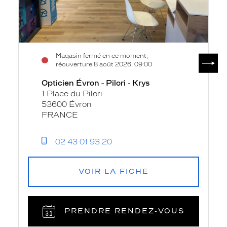
Magasin fermé en ce moment,
SUIV
réouverture 8 août 2026, 09:00
Opticien Évron - Pilori - Krys
1 Place du Pilori
53600 Évron
FRANCE
02 43 01 93 20
VOIR LA FICHE
PRENDRE RENDEZ‑VOUS