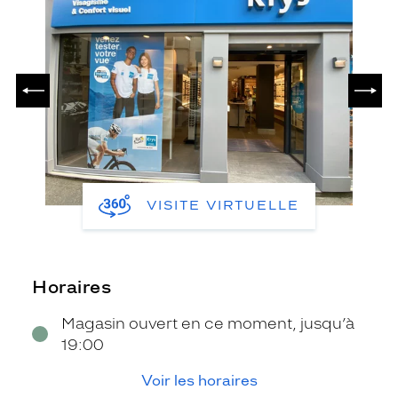
PRÉCÉDENT
SUIV
VISITE VIRTUELLE
Horaires
Magasin ouvert en ce moment, jusqu’à
19:00
Voir les horaires