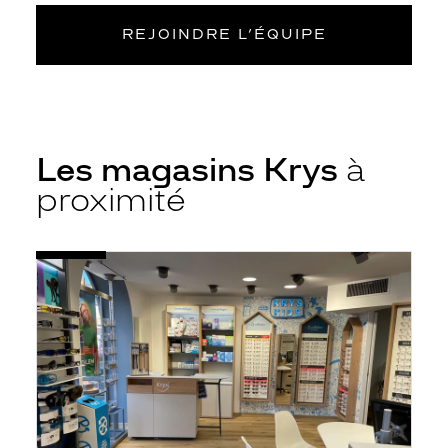
REJOINDRE L’ÉQUIPE
Les magasins Krys
à
proximité
Voir
Opticien
la
Évron
fiche
-
Pilori
-
Krys