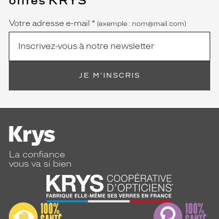
offres KRYS
est
Name
obligatoire)
Votre adresse e-mail
*
(exemple : nom@mail.com)
JE M'INSCRIS
La confiance
vous va si bien