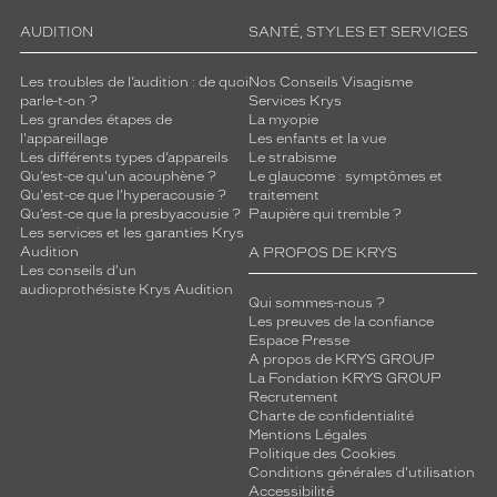
AUDITION
SANTÉ, STYLES ET SERVICES
Les troubles de l’audition : de quoi
Nos Conseils Visagisme
parle-t-on ?
Services Krys
Les grandes étapes de
La myopie
l'appareillage
Les enfants et la vue
Les différents types d’appareils
Le strabisme
Qu’est-ce qu'un acouphène ?
Le glaucome : symptômes et
Qu'est-ce que l'hyperacousie ?
traitement
Qu’est-ce que la presbyacousie ?
Paupière qui tremble ?
Les services et les garanties Krys
Audition
A PROPOS DE KRYS
Les conseils d'un
audioprothésiste Krys Audition
Qui sommes-nous ?
Les preuves de la confiance
Espace Presse
A propos de KRYS GROUP
La Fondation KRYS GROUP
Recrutement
Charte de confidentialité
Mentions Légales
Politique des Cookies
Conditions générales d'utilisation
Accessibilité