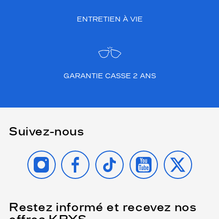
ENTRETIEN À VIE
GARANTIE CASSE 2 ANS
Suivez-nous
INSTAGRAM
FACEBOOK
TIKTOK
YOUTUBE
X
Restez informé et recevez nos
(Ce
champ