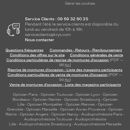
Gérer les cookies
Service Clients : 09 69 32 80 35
Pendant l'été, le service clients est disponible du
lundi au vendredi de 10h à 18h.
serviceclients@krys.com
Nous contacter
Questions fréquentes
Commandes - Retours - Remboursement
Conditions des offres sur le site
Conditions générales de vente
Conditions particulières de reprise de montures d’occasion
[PDF —
86
Ko
]
Reprise de montures d’occasion - Liste des magasins participants
Conditions particulières de vente de montures d’occasion
[PDF —
94
Ko
]
Vente de montures d’occasion - Liste des magasins participants
Opticien Paris
-
Opticien Toulouse
-
Opticien Lyon
-
Opticien
Bordeaux
-
Opticien Nantes
-
Opticien Strasbourg
-
Opticien
Lille
-
Opticien Montpellier
-
Opticien Rennes
-
Opticien
Grenoble
-
Opticien Marseille
-
Opticien Aix-en-Provence
-
Opticien
Reims
-
Opticien Angers
-
Opticien Nancy
-
Audioprothésiste Paris
-
Audioprothésiste Toulouse
-
Audioprothésiste
Lille
-
Audioprothésiste Strasbourg
-
Audioprothésiste Marseille