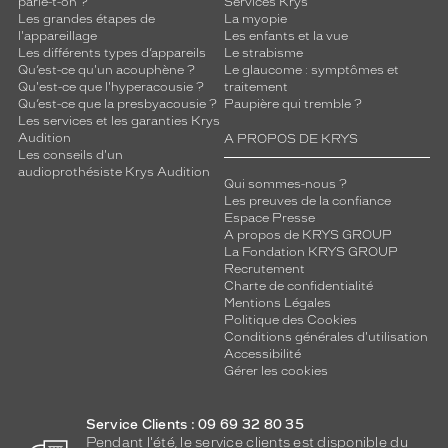
parle-t-on ?
Services Krys
Les grandes étapes de
La myopie
l'appareillage
Les enfants et la vue
Les différents types d’appareils
Le strabisme
Qu’est-ce qu'un acouphène ?
Le glaucome : symptômes et
Qu'est-ce que l'hyperacousie ?
traitement
Qu’est-ce que la presbyacousie ?
Paupière qui tremble ?
Les services et les garanties Krys
Audition
A PROPOS DE KRYS
Les conseils d'un
audioprothésiste Krys Audition
Qui sommes-nous ?
Les preuves de la confiance
Espace Presse
A propos de KRYS GROUP
La Fondation KRYS GROUP
Recrutement
Charte de confidentialité
Mentions Légales
Politique des Cookies
Conditions générales d'utilisation
Accessibilité
Gérer les cookies
Service Clients : 09 69 32 80 35
Pendant l'été, le service clients est disponible du