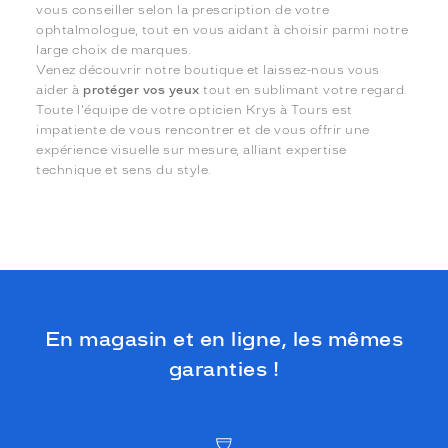
vous conseiller selon la prescription de votre
ophtalmologue, tout en vous aidant à choisir parmi notre
large choix de marques.
Venez découvrir notre boutique et laissez-nous vous
aider à
protéger vos yeux
tout en sublimant votre regard.
Toute l'équipe de votre opticien Krys à Tours est
impatiente de vous rencontrer et de vous offrir une
expérience visuelle sur mesure, alliant expertise
technique et sens du style.
En magasin et en ligne, les mêmes
garanties !