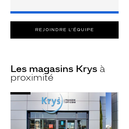
REJOINDRE L’ÉQUIPE
Les magasins Krys
à
proximité
Voir
Opticien
la
Saint-
fiche
Cyr-
sur-
Loire