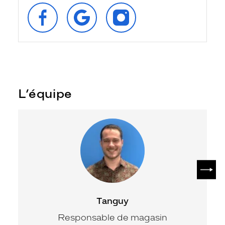
SUIVEZ‑NOUS
RETROUVEZ‑NOUS
SUIVEZ‑NOUS
SUR
SUR
SUR
FACEBOOK
GOOGLE
INSTAGRAM
L’équipe
SUIV
Tanguy
Responsable de magasin