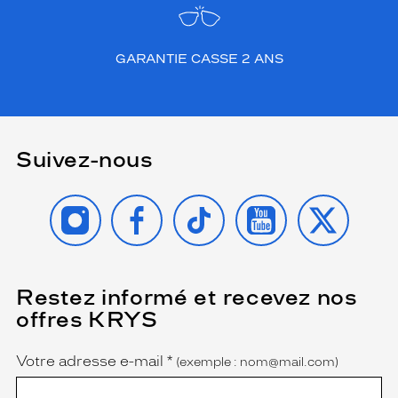
GARANTIE CASSE 2 ANS
Suivez-nous
INSTAGRAM
FACEBOOK
TIKTOK
YOUTUBE
X
Restez informé et recevez nos
(Ce
champ
offres KRYS
est
Name
obligatoire)
Votre adresse e-mail
*
(exemple : nom@mail.com)