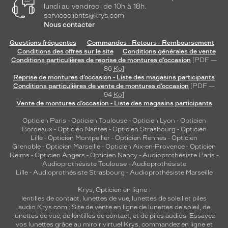
lundi au vendredi de 10h à 18h.
serviceclients@krys.com
Nous contacter
Questions fréquentes
Commandes - Retours - Remboursement
Conditions des offres sur le site
Conditions générales de vente
Conditions particulières de reprise de montures d’occasion
[PDF —
86
Ko
]
Reprise de montures d’occasion - Liste des magasins participants
Conditions particulières de vente de montures d’occasion
[PDF —
94
Ko
]
Vente de montures d’occasion - Liste des magasins participants
Opticien Paris
-
Opticien Toulouse
-
Opticien Lyon
-
Opticien
Bordeaux
-
Opticien Nantes
-
Opticien Strasbourg
-
Opticien
Lille
-
Opticien Montpellier
-
Opticien Rennes
-
Opticien
Grenoble
-
Opticien Marseille
-
Opticien Aix-en-Provence
-
Opticien
Reims
-
Opticien Angers
-
Opticien Nancy
-
Audioprothésiste Paris
-
Audioprothésiste Toulouse
-
Audioprothésiste
Lille
-
Audioprothésiste Strasbourg
-
Audioprothésiste Marseille
Krys, Opticien en ligne :
lentilles de contact
,
lunettes de vue
,
lunettes de soleil
et
piles
audio
Krys.com : Site de vente en ligne de lunettes de soleil, de
lunettes de vue, de
lentilles de contact
, et de piles audios. Essayez
vos lunettes grâce au miroir virtuel Krys, commandez en ligne et