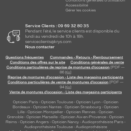
Conditions générales d'utilisation
Accessibilité
Gérer les cookies
Service Clients : 09 69 32 80 35
Pendant l'été, le service clients est disponible du
lundi au vendredi de 10h à 18h.
serviceclients@krys.com
Nous contacter
Questions fréquentes
Commandes - Retours - Remboursement
Conditions des offres sur le site
Conditions générales de vente
Conditions particulières de reprise de montures d’occasion
[PDF —
86
Ko
]
Reprise de montures d’occasion - Liste des magasins participants
Conditions particulières de vente de montures d’occasion
[PDF —
94
Ko
]
Vente de montures d’occasion - Liste des magasins participants
Opticien Paris
-
Opticien Toulouse
-
Opticien Lyon
-
Opticien
Bordeaux
-
Opticien Nantes
-
Opticien Strasbourg
-
Opticien
Lille
-
Opticien Montpellier
-
Opticien Rennes
-
Opticien
Grenoble
-
Opticien Marseille
-
Opticien Aix-en-Provence
-
Opticien
Reims
-
Opticien Angers
-
Opticien Nancy
-
Audioprothésiste Paris
-
Audioprothésiste Toulouse
-
Audioprothésiste