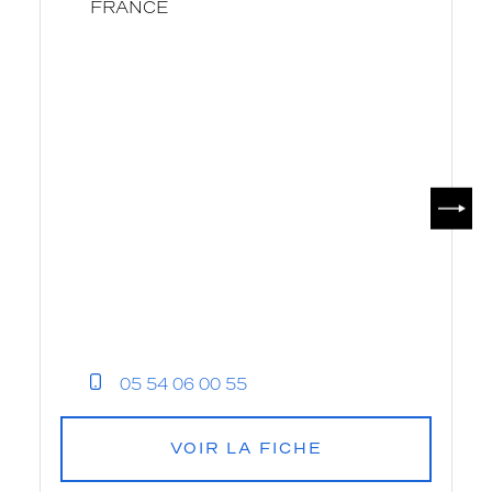
FRANCE
SUIV
05 54 06 00 55
VOIR LA FICHE