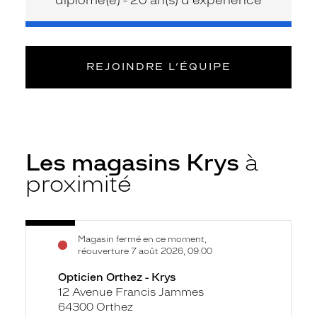
REJOINDRE L’ÉQUIPE
Les magasins Krys
à
proximité
Voir
Opticien
Magasin fermé en ce moment,
la
Orthez
réouverture 7 août 2026, 09:00
fiche
-
Opticien Orthez - Krys
Krys
12 Avenue Francis Jammes
64300 Orthez