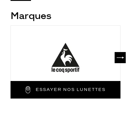
Marques
SUIV
ESSAYER NOS LUNETTES