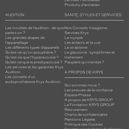
Lentilles Mensuelles
Produits d'entretien
AUDITION
SANTÉ, STYLES ET SERVICES
Les troubles de l’audition : de quoi
Nos Conseils Visagisme
parle-t-on ?
Services Krys
Les grandes étapes de
La myopie
l'appareillage
Les enfants et la vue
Les différents types d’appareils
Le strabisme
Qu’est-ce qu'un acouphène ?
Le glaucome : symptômes et
Qu'est-ce que l'hyperacousie ?
traitement
Qu’est-ce que la presbyacousie ?
Paupière qui tremble ?
Les services et les garanties Krys
Audition
A PROPOS DE KRYS
Les conseils d'un
audioprothésiste Krys Audition
Qui sommes-nous ?
Les preuves de la confiance
Espace Presse
A propos de KRYS GROUP
La Fondation KRYS GROUP
Recrutement
Charte de confidentialité
Mentions Légales
Politique des Cookies