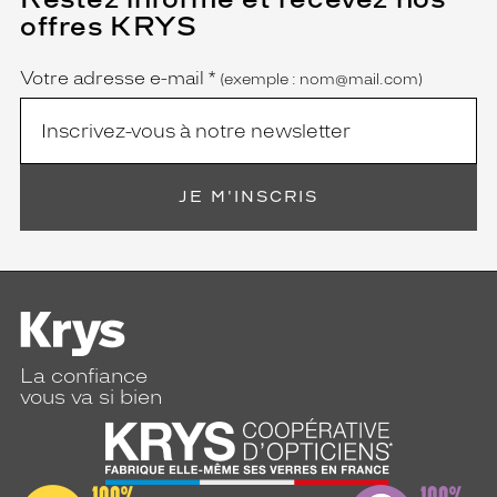
champ
offres KRYS
est
Name
obligatoire)
Votre adresse e-mail
*
(exemple : nom@mail.com)
JE M'INSCRIS
La confiance
vous va si bien