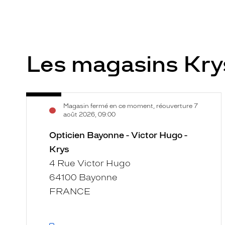
Les magasins Kr
Opticien
Voir
Magasin fermé en ce moment, réouverture 7
Bayonne
la
août 2026, 09:00
-
fiche
Victor
Opticien Bayonne - Victor Hugo -
Hugo
Krys
-
4 Rue Victor Hugo
Krys
64100 Bayonne
FRANCE