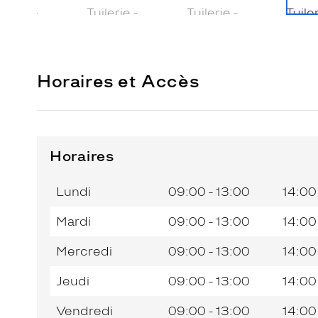
Horaires et Accès
Horaires
Horaires
Jour de
Horaires
de
la
du
l’après-
Lundi
09:00 - 13:00
14:00
semaine
matin
midi
Mardi
09:00 - 13:00
14:00
Mercredi
09:00 - 13:00
14:00
Jeudi
09:00 - 13:00
14:00
Vendredi
09:00 - 13:00
14:00