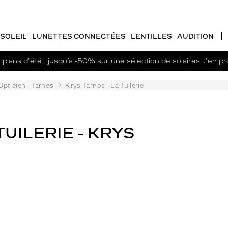
SOLEIL
LUNETTES CONNECTÉES
LENTILLES
AUDITION
plans d'été : jusqu’à -50% sur une sélection de solaires
J'en pro
Opticien - Tarnos
Krys Tarnos - La Tuilerie
TUILERIE - KRYS