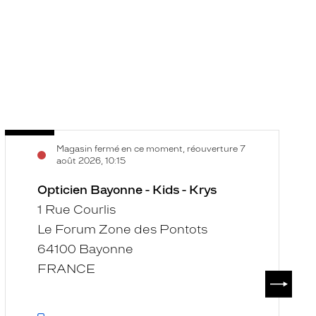
Opticien
O
Voir
V
Magasin fermé en ce moment, réouverture 7
Bayonne
B
la
la
août 2026, 10:15
-
-
fiche
f
Kids
Opticien Bayonne - Kids - Krys
I
-
-
1 Rue Courlis
Krys
K
Le Forum Zone des Pontots
64100 Bayonne
FRANCE
SUIVAN