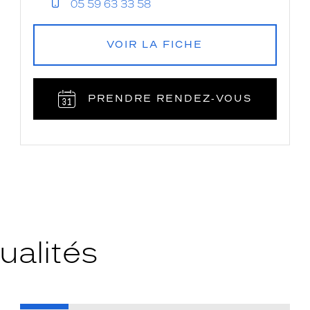
05 59 63 33 58
VOIR LA FICHE
PRENDRE RENDEZ‑VOUS
ualités
-