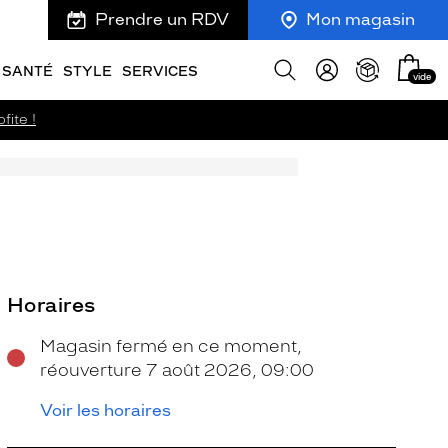
Prendre un RDV
Mon magasin
Mon
Afficher
SANTÉ
STYLE
SERVICES
vide
panie
la
recherche
fite !
Horaires
Magasin fermé en ce moment,
réouverture 7 août 2026, 09:00
Voir les horaires