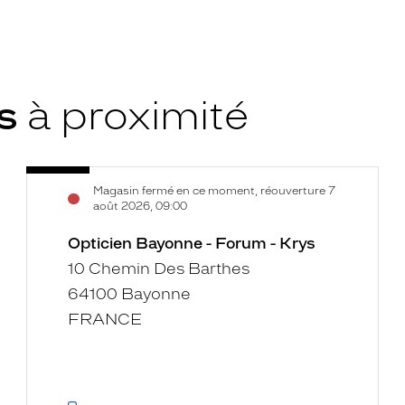
ys
à proximité
Opticien
Voir
Magasin fermé en ce moment, réouverture 7
Bayonne
la
août 2026, 09:00
-
fiche
Forum
Opticien Bayonne - Forum - Krys
-
10 Chemin Des Barthes
Krys
64100 Bayonne
FRANCE