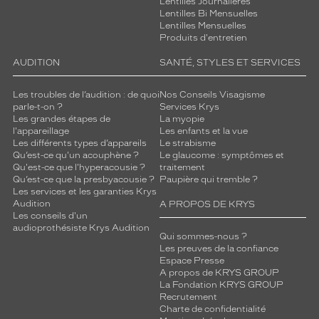
Lentilles Journalières
Lentilles Bi Mensuelles
Lentilles Mensuelles
Produits d'entretien
AUDITION
SANTÉ, STYLES ET SERVICES
Les troubles de l’audition : de quoi
Nos Conseils Visagisme
parle-t-on ?
Services Krys
Les grandes étapes de
La myopie
l'appareillage
Les enfants et la vue
Les différents types d’appareils
Le strabisme
Qu’est-ce qu'un acouphène ?
Le glaucome : symptômes et
Qu'est-ce que l'hyperacousie ?
traitement
Qu’est-ce que la presbyacousie ?
Paupière qui tremble ?
Les services et les garanties Krys
Audition
A PROPOS DE KRYS
Les conseils d'un
audioprothésiste Krys Audition
Qui sommes-nous ?
Les preuves de la confiance
Espace Presse
A propos de KRYS GROUP
La Fondation KRYS GROUP
Recrutement
Charte de confidentialité