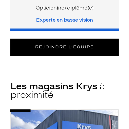
Opticien(ne) diplômé(e)
Experte en basse vision
REJOINDRE L’ÉQUIPE
Les magasins Krys
à
proximité
Voir
Opticien
la
Bayonne
fiche
-