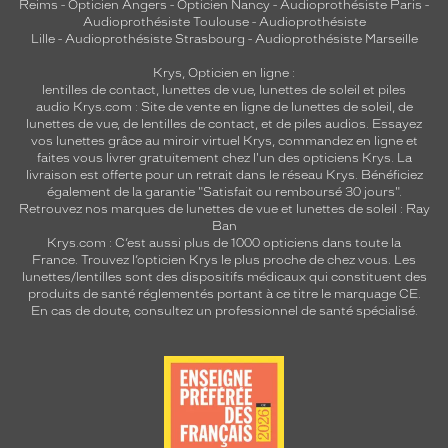
Reims
-
Opticien Angers
-
Opticien Nancy
-
Audioprothésiste Paris
-
Audioprothésiste Toulouse
-
Audioprothésiste
Lille
-
Audioprothésiste Strasbourg
-
Audioprothésiste Marseille
Krys, Opticien en ligne :
lentilles de contact
,
lunettes de vue
,
lunettes de soleil
et
piles
audio
Krys.com : Site de vente en ligne de lunettes de soleil, de
lunettes de vue, de
lentilles de contact
, et de piles audios. Essayez
vos lunettes grâce au miroir virtuel Krys, commandez en ligne et
faites vous livrer gratuitement chez l'un des opticiens Krys. La
livraison est offerte pour un retrait dans le réseau Krys. Bénéficiez
également de la garantie "Satisfait ou remboursé 30 jours".
Retrouvez nos marques de lunettes de vue et
lunettes de soleil : Ray
Ban
Krys.com : C’est aussi plus de 1000 opticiens dans toute la
France.
Trouvez l’opticien Krys le plus proche de chez vous
. Les
lunettes/lentilles sont des dispositifs médicaux qui constituent des
produits de santé réglementés portant à ce titre le marquage CE.
En cas de doute, consultez un professionnel de santé spécialisé.