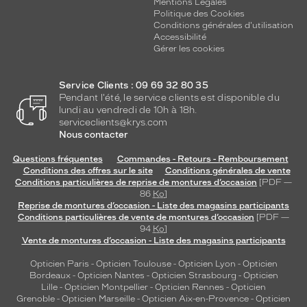
Mentions Légales
Politique des Cookies
Conditions générales d'utilisation
Accessibilité
Gérer les cookies
Service Clients : 09 69 32 80 35
Pendant l'été, le service clients est disponible du
lundi au vendredi de 10h à 18h.
serviceclients@krys.com
Nous contacter
Questions fréquentes
Commandes - Retours - Remboursement
Conditions des offres sur le site
Conditions générales de vente
Conditions particulières de reprise de montures d’occasion
[PDF —
86
Ko
]
Reprise de montures d’occasion - Liste des magasins participants
Conditions particulières de vente de montures d’occasion
[PDF —
94
Ko
]
Vente de montures d’occasion - Liste des magasins participants
Opticien Paris
-
Opticien Toulouse
-
Opticien Lyon
-
Opticien
Bordeaux
-
Opticien Nantes
-
Opticien Strasbourg
-
Opticien
Lille
-
Opticien Montpellier
-
Opticien Rennes
-
Opticien
Grenoble
-
Opticien Marseille
-
Opticien Aix-en-Provence
-
Opticien