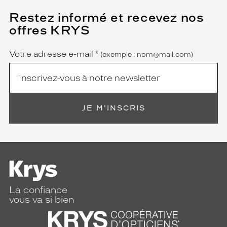
Restez informé et recevez nos
(Ce
champ
offres KRYS
est
Name
obligatoire)
Votre adresse e-mail
*
(exemple : nom@mail.com)
JE M'INSCRIS
La confiance
vous va si bien