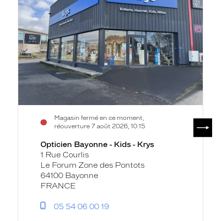
Kids
-
Krys
Magasin fermé en ce moment,
SUIV
réouverture 7 août 2026, 10:15
Opticien Bayonne - Kids - Krys
1 Rue Courlis
Le Forum Zone des Pontots
64100 Bayonne
FRANCE
05 54 06 00 19