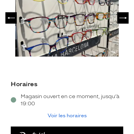
PRÉCÉDENT
SUIV
Horaires
Magasin ouvert en ce moment, jusqu’à
19:00
Voir les horaires