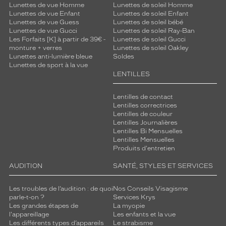
Lunettes de vue Homme
Lunettes de soleil Homme
Lunettes de vue Enfant
Lunettes de soleil Enfant
Lunettes de vue Guess
Lunettes de soleil bébé
Lunettes de vue Gucci
Lunettes de soleil Ray-Ban
Les Forfaits [K] à partir de 39€ -
Lunettes de soleil Gucci
monture + verres
Lunettes de soleil Oakley
Lunettes anti-lumière bleue
Soldes
Lunettes de sport à la vue
LENTILLES
Lentilles de contact
Lentilles correctrices
Lentilles de couleur
Lentilles Journalières
Lentilles Bi Mensuelles
Lentilles Mensuelles
Produits d'entretien
AUDITION
SANTÉ, STYLES ET SERVICES
Les troubles de l’audition : de quoi
Nos Conseils Visagisme
parle-t-on ?
Services Krys
Les grandes étapes de
La myopie
l'appareillage
Les enfants et la vue
Les différents types d’appareils
Le strabisme