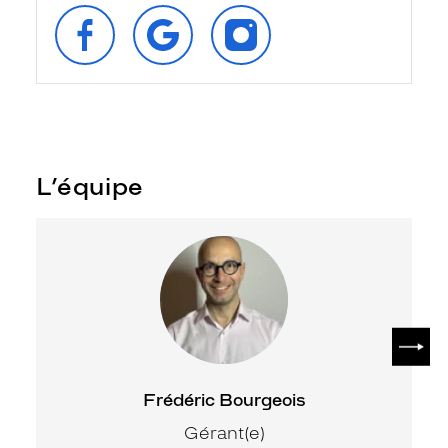
SUIVEZ‑NOUS
RETROUVEZ‑NOUS
SUIVEZ‑NOUS
SUR
SUR
SUR
FACEBOOK
GOOGLE
INSTAGRAM
L’équipe
SUIV
Frédéric Bourgeois
Gérant(e)