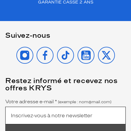
GARANTIE CASSE 2 ANS
Suivez-nous
INSTAGRAM
FACEBOOK
TIKTOK
YOUTUBE
X
Restez informé et recevez nos
(Ce
champ
offres KRYS
est
Name
obligatoire)
Votre adresse e-mail
*
(exemple : nom@mail.com)