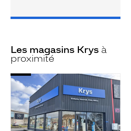
Les magasins Krys
à
proximité
Voir
Opticien
la
Bayonne
fiche
-
Kids
-
Krys