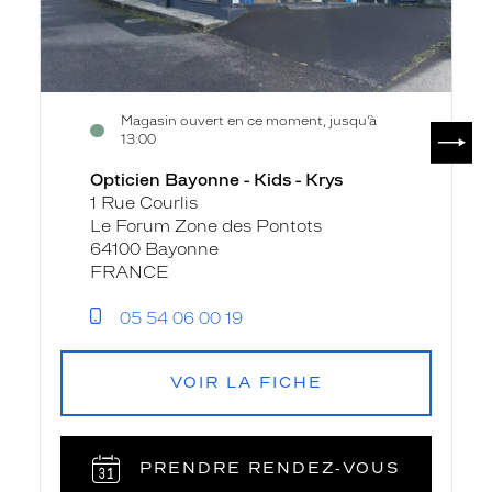
Magasin ouvert en ce moment, jusqu’à
SUIV
13:00
Opticien Bayonne - Kids - Krys
1 Rue Courlis
Le Forum Zone des Pontots
64100 Bayonne
FRANCE
05 54 06 00 19
VOIR LA FICHE
PRENDRE RENDEZ‑VOUS