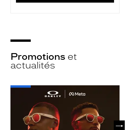
Promotions
et
actualités
-
Oakley
META
SUIV