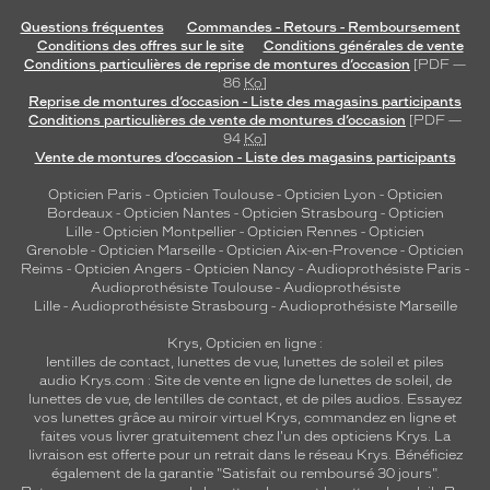
Questions fréquentes
Commandes - Retours - Remboursement
Conditions des offres sur le site
Conditions générales de vente
Conditions particulières de reprise de montures d’occasion
[PDF —
86
Ko
]
Reprise de montures d’occasion - Liste des magasins participants
Conditions particulières de vente de montures d’occasion
[PDF —
94
Ko
]
Vente de montures d’occasion - Liste des magasins participants
Opticien Paris
-
Opticien Toulouse
-
Opticien Lyon
-
Opticien
Bordeaux
-
Opticien Nantes
-
Opticien Strasbourg
-
Opticien
Lille
-
Opticien Montpellier
-
Opticien Rennes
-
Opticien
Grenoble
-
Opticien Marseille
-
Opticien Aix-en-Provence
-
Opticien
Reims
-
Opticien Angers
-
Opticien Nancy
-
Audioprothésiste Paris
-
Audioprothésiste Toulouse
-
Audioprothésiste
Lille
-
Audioprothésiste Strasbourg
-
Audioprothésiste Marseille
Krys, Opticien en ligne :
lentilles de contact
,
lunettes de vue
,
lunettes de soleil
et
piles
audio
Krys.com : Site de vente en ligne de lunettes de soleil, de
lunettes de vue, de
lentilles de contact
, et de piles audios. Essayez
vos lunettes grâce au miroir virtuel Krys, commandez en ligne et
faites vous livrer gratuitement chez l'un des opticiens Krys. La
livraison est offerte pour un retrait dans le réseau Krys. Bénéficiez
également de la garantie "Satisfait ou remboursé 30 jours".