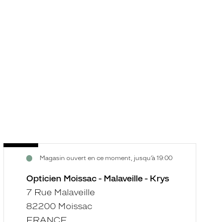
Opticien
Voir
Magasin ouvert en ce moment, jusqu’à 19:00
Moissac
la
-
fiche
Opticien Moissac - Malaveille - Krys
Malaveille
7 Rue Malaveille
-
82200 Moissac
Krys
FRANCE