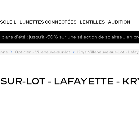
SOLEIL
LUNETTES CONNECTÉES
LENTILLES
AUDITION
plans d'été : jusqu’à -50% sur une sélection de solaires
J'en pro
onne
Opticien - Villeneuve-sur-lot
Krys Villeneuve-sur-Lot - Lafay
SUR-LOT - LAFAYETTE - KR