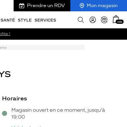
Prendre un RDV
Mon magasin
Mon
Afficher
SANTÉ
STYLE
SERVICES
vide
panie
la
recherche
fite !
ette
YS
Horaires
Magasin ouvert en ce moment, jusqu’à
19:00