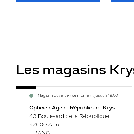
Les magasins Kr
Opticien
Voir
Magasin ouvert en ce moment, jusqu’à 19:00
Agen
la
-
fiche
Opticien Agen - République - Krys
République
43 Boulevard de la République
-
47000 Agen
Krys
FRANCE