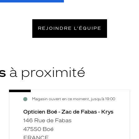
REJOINDRE L’ÉQUIPE
ys
à proximité
Opticien
Voir
Magasin ouvert en ce moment, jusqu’à 19:00
Boé
la
-
fiche
Opticien Boé - Zac de Fabas - Krys
Zac
146 Rue de Fabas
de
47550 Boé
Fabas
FRANCE
-