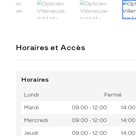
Horaires et Accès
Horaires
Horaires
Jour de
Horaires
de
la
du
l’après-
Lundi
Fermé
semaine
matin
midi
Mardi
09:00 - 12:00
14:00
Mercredi
09:00 - 12:00
14:00
Jeudi
09:00 - 12:00
14:00