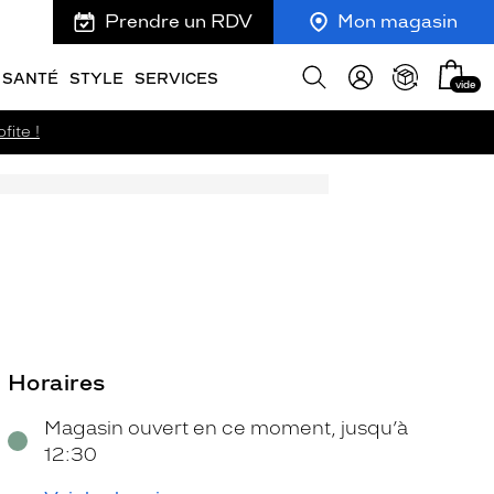
Prendre un RDV
Mon magasin
Mon
Afficher
SANTÉ
STYLE
SERVICES
vide
panie
la
recherche
fite !
Horaires
Magasin ouvert en ce moment, jusqu’à
12:30