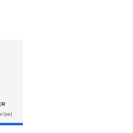
ER
r(se)