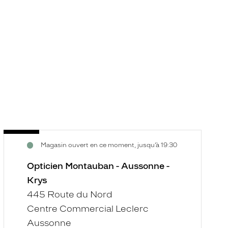
Opticien
O
Voir
V
Magasin ouvert en ce moment, jusqu’à 19:30
Montauban
C
la
la
-
-
fiche
f
Opticien Montauban - Aussonne -
Aussonne
C
Krys
-
Vi
445 Route du Nord
Krys
-
Centre Commercial Leclerc
K
Aussonne