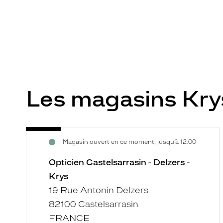
Les magasins Kr
Opticien
Voir
Magasin ouvert en ce moment, jusqu’à 12:00
Castelsarrasin
la
-
fiche
Opticien Castelsarrasin - Delzers -
Delzers
Krys
-
19 Rue Antonin Delzers
Krys
82100 Castelsarrasin
FRANCE