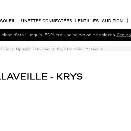
SOLEIL
LUNETTES CONNECTÉES
LENTILLES
AUDITION
plans d'été : jusqu’à -50% sur une sélection de solaires
J'en pro
ronne
Opticien - Moissac
Krys Moissac - Malaveille
ALAVEILLE - KRYS