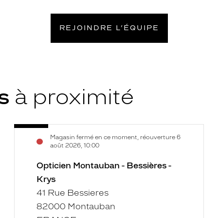
REJOINDRE L’ÉQUIPE
ys
à proximité
Opticien
Voir
Magasin fermé en ce moment, réouverture 6
Montauban
la
août 2026, 10:00
-
fiche
Bessières
Opticien Montauban - Bessières -
-
Krys
Krys
41 Rue Bessieres
82000 Montauban