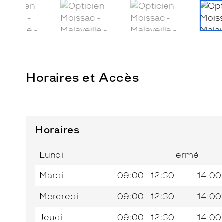
Horaires et Accès
Horaires
Horaires
Jour de
Horaires
de
la
du
l’après-
Lundi
Fermé
semaine
matin
midi
Mardi
09:00 - 12:30
14:00
Mercredi
09:00 - 12:30
14:00
Jeudi
09:00 - 12:30
14:00