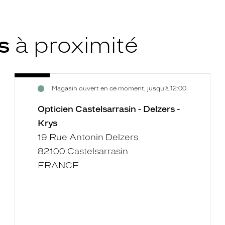
ys
à proximité
Opticien
Voir
Magasin ouvert en ce moment, jusqu’à 12:00
Castelsarrasin
la
-
fiche
Opticien Castelsarrasin - Delzers -
Delzers
Krys
-
19 Rue Antonin Delzers
Krys
82100 Castelsarrasin
FRANCE