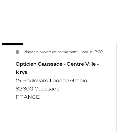
Opticien
O
Voir
V
Magasin ouvert en ce moment, jusqu’à 12:00
Caussade
M
la
la
-
-
fiche
f
Opticien Caussade - Centre Ville -
Centre
M
Krys
Ville
-
15 Boulevard Leonce Granie
-
K
82300 Caussade
Krys
FRANCE