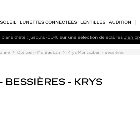
SOLEIL
LUNETTES CONNECTÉES
LENTILLES
AUDITION
plans d'été : jusqu’à -50% sur une sélection de solaires
J'en pro
ronne
Opticien - Montauban
Krys Montauban - Bessières
 BESSIÈRES - KRYS