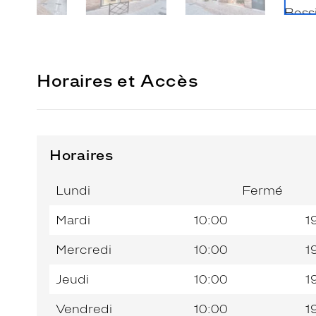
Horaires et Accès
Horaires
Horaires
Jour de
Horaires
de
la
du
l’après-
Lundi
Fermé
semaine
matin
midi
Mardi
10:00
1
Mercredi
10:00
1
Jeudi
10:00
1
Vendredi
10:00
1