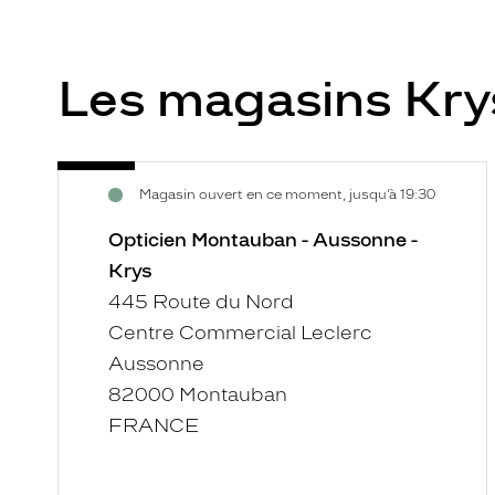
Les magasins Kr
Opticien
Voir
Magasin ouvert en ce moment, jusqu’à 19:30
Montauban
la
-
fiche
Opticien Montauban - Aussonne -
Aussonne
Krys
-
445 Route du Nord
Krys
Centre Commercial Leclerc
Aussonne
82000 Montauban
FRANCE