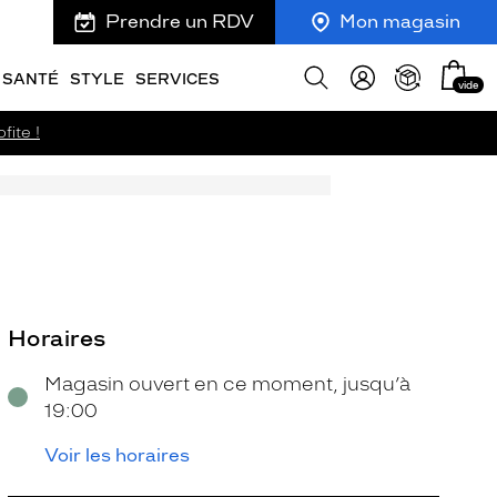
Prendre un RDV
Mon magasin
Mon
Afficher
SANTÉ
STYLE
SERVICES
vide
panie
la
recherche
fite !
Horaires
Magasin ouvert en ce moment, jusqu’à
19:00
Voir les horaires