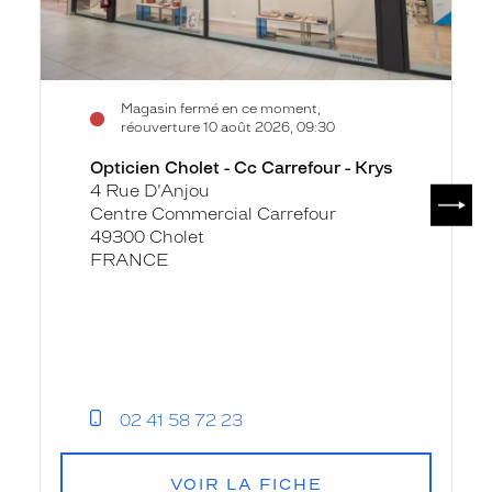
Magasin fermé en ce moment,
réouverture 10 août 2026, 09:30
Opticien Cholet - Cc Carrefour - Krys
4 Rue D'Anjou
SUIV
Centre Commercial Carrefour
49300 Cholet
FRANCE
02 41 58 72 23
VOIR LA FICHE