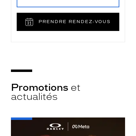
PRENDRE RENDEZ‑VOUS
Promotions
et
actualités
-
Oakley
META