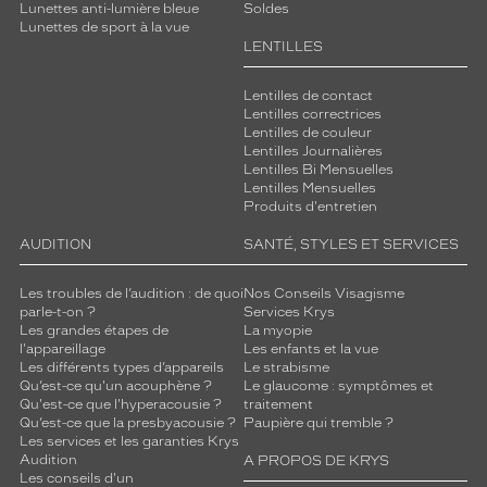
Lunettes anti-lumière bleue
Soldes
Lunettes de sport à la vue
LENTILLES
Lentilles de contact
Lentilles correctrices
Lentilles de couleur
Lentilles Journalières
Lentilles Bi Mensuelles
Lentilles Mensuelles
Produits d'entretien
AUDITION
SANTÉ, STYLES ET SERVICES
Les troubles de l’audition : de quoi
Nos Conseils Visagisme
parle-t-on ?
Services Krys
Les grandes étapes de
La myopie
l'appareillage
Les enfants et la vue
Les différents types d’appareils
Le strabisme
Qu’est-ce qu'un acouphène ?
Le glaucome : symptômes et
Qu'est-ce que l'hyperacousie ?
traitement
Qu’est-ce que la presbyacousie ?
Paupière qui tremble ?
Les services et les garanties Krys
Audition
A PROPOS DE KRYS
Les conseils d'un