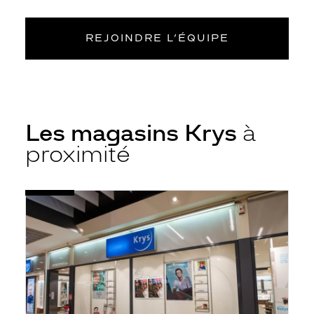
REJOINDRE L’ÉQUIPE
Les magasins Krys
à
proximité
Voir
Opticien
la
Cholet
fiche
-
Cc
Carrefour
-
Krys