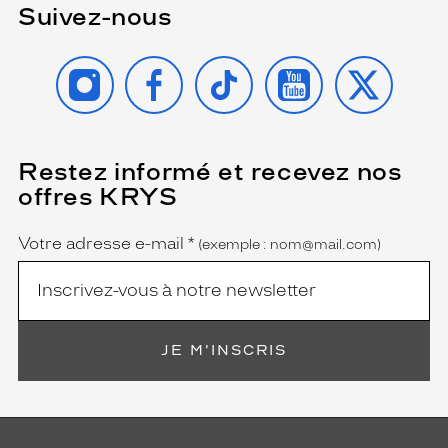
Suivez-nous
INSTAGRAM
FACEBOOK
TIKTOK
YOUTUBE
X
Restez informé et recevez nos
(Ce
champ
offres KRYS
est
Name
obligatoire)
Votre adresse e-mail
*
(exemple : nom@mail.com)
JE M'INSCRIS