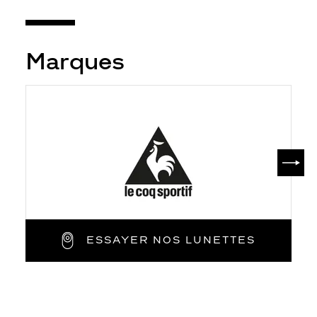
Marques
SUIV
ESSAYER NOS LUNETTES