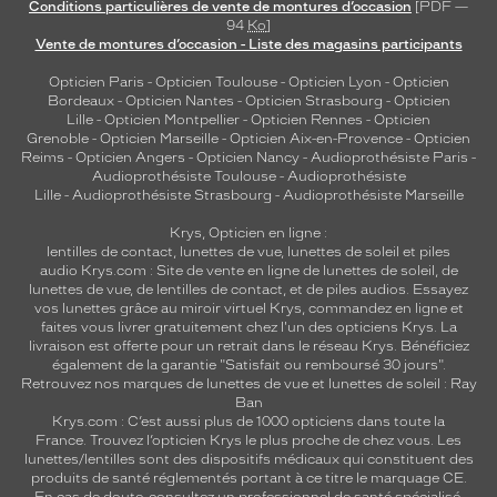
Conditions particulières de vente de montures d’occasion
[PDF —
94
Ko
]
Vente de montures d’occasion - Liste des magasins participants
Opticien Paris
-
Opticien Toulouse
-
Opticien Lyon
-
Opticien
Bordeaux
-
Opticien Nantes
-
Opticien Strasbourg
-
Opticien
Lille
-
Opticien Montpellier
-
Opticien Rennes
-
Opticien
Grenoble
-
Opticien Marseille
-
Opticien Aix-en-Provence
-
Opticien
Reims
-
Opticien Angers
-
Opticien Nancy
-
Audioprothésiste Paris
-
Audioprothésiste Toulouse
-
Audioprothésiste
Lille
-
Audioprothésiste Strasbourg
-
Audioprothésiste Marseille
Krys, Opticien en ligne :
lentilles de contact
,
lunettes de vue
,
lunettes de soleil
et
piles
audio
Krys.com : Site de vente en ligne de lunettes de soleil, de
lunettes de vue, de
lentilles de contact
, et de piles audios. Essayez
vos lunettes grâce au miroir virtuel Krys, commandez en ligne et
faites vous livrer gratuitement chez l'un des opticiens Krys. La
livraison est offerte pour un retrait dans le réseau Krys. Bénéficiez
également de la garantie "Satisfait ou remboursé 30 jours".
Retrouvez nos marques de lunettes de vue et
lunettes de soleil : Ray
Ban
Krys.com : C’est aussi plus de 1000 opticiens dans toute la
France.
Trouvez l’opticien Krys le plus proche de chez vous
. Les
lunettes/lentilles sont des dispositifs médicaux qui constituent des
produits de santé réglementés portant à ce titre le marquage CE.
En cas de doute, consultez un professionnel de santé spécialisé.