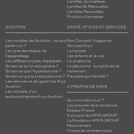
Lentilles Journalières
Lentilles Bi Mensuelles
Lentilles Mensuelles
Produits d'entretien
AUDITION
SANTÉ, STYLES ET SERVICES
Les troubles de l’audition : de quoi
Nos Conseils Visagisme
parle-t-on ?
Services Krys
Les grandes étapes de
La myopie
l'appareillage
Les enfants et la vue
Les différents types d’appareils
Le strabisme
Qu’est-ce qu'un acouphène ?
Le glaucome : symptômes et
Qu'est-ce que l'hyperacousie ?
traitement
Qu’est-ce que la presbyacousie ?
Paupière qui tremble ?
Les services et les garanties Krys
Audition
A PROPOS DE KRYS
Les conseils d'un
audioprothésiste Krys Audition
Qui sommes-nous ?
Les preuves de la confiance
Espace Presse
A propos de KRYS GROUP
La Fondation KRYS GROUP
Recrutement
Charte de confidentialité