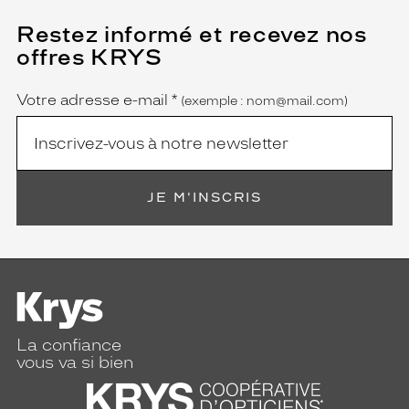
Restez informé et recevez nos
(Ce
champ
offres KRYS
est
Name
obligatoire)
Votre adresse e-mail
*
(exemple : nom@mail.com)
JE M'INSCRIS
La confiance
vous va si bien