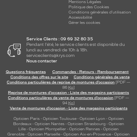
Mentions Légales
Politique des Cookies
Conditions générales d'utilisation
Accessibilité
Gérer les cookies
Service Clients : 09 69 32 80 35
Pendant l'été, le service clients est disponible du
lundi au vendredi de 10h à 18h.
serviceclients@krys.com
Nous contacter
Questions fréquentes
Commandes - Retours - Remboursement
Conditions des offres sur le site
Conditions générales de vente
Conditions particulières de reprise de montures d’occasion
[PDF —
86
Ko
]
Reprise de montures d’occasion - Liste des magasins participants
Conditions particulières de vente de montures d’occasion
[PDF —
94
Ko
]
Vente de montures d’occasion - Liste des magasins participants
Opticien Paris
-
Opticien Toulouse
-
Opticien Lyon
-
Opticien
Bordeaux
-
Opticien Nantes
-
Opticien Strasbourg
-
Opticien
Lille
-
Opticien Montpellier
-
Opticien Rennes
-
Opticien
Grenoble
-
Opticien Marseille
-
Opticien Aix-en-Provence
-
Opticien