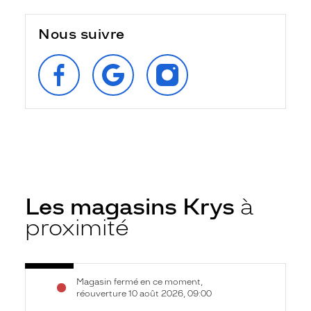
Nous suivre
SUIVEZ‑NOUS
RETROUVEZ‑NOUS
SUIVEZ‑NOUS
SUR
SUR
SUR
FACEBOOK
GOOGLE
INSTAGRAM
Les magasins Krys
à
proximité
Voir
Opticien
Magasin fermé en ce moment,
la
Cabestany
réouverture 10 août 2026, 09:00
fiche
-