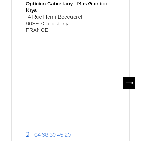
Opticien Cabestany - Mas Guerido -
Mas
Krys
Guerido
14 Rue Henri Becquerel
-
66330 Cabestany
Krys
FRANCE
SUIV
04 68 39 45 20