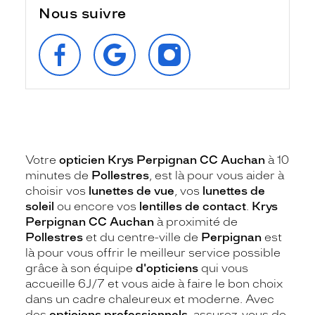
Nous suivre
SUIVEZ‑NOUS
RETROUVEZ‑NOUS
SUIVEZ‑NOUS
SUR
SUR
SUR
FACEBOOK
GOOGLE
INSTAGRAM
Votre
opticien Krys Perpignan CC Auchan
à 10
minutes de
Pollestres
, est là pour vous aider à
choisir vos
lunettes de vue
, vos
lunettes de
soleil
ou encore vos
lentilles de contact
.
Krys
Perpignan CC Auchan
à proximité de
Pollestres
et du centre-ville de
Perpignan
est
là pour vous offrir le meilleur service possible
grâce à son équipe
d'opticiens
qui vous
accueille 6J/7 et vous aide à faire le bon choix
dans un cadre chaleureux et moderne. Avec
des
opticiens professionnels
, assurez-vous de