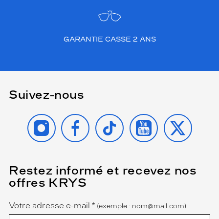
GARANTIE CASSE 2 ANS
Suivez-nous
INSTAGRAM
FACEBOOK
TIKTOK
YOUTUBE
X
Restez informé et recevez nos
(Ce
champ
offres KRYS
est
Name
obligatoire)
Votre adresse e-mail
*
(exemple : nom@mail.com)