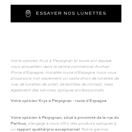
ESSAYER NOS LUNETTES
Votre opticien Krys à Perpignan et toute son équipe
vous accueillent dans le centre commercial Auchan
Porte d’Espagne. Installés route d’Espagne, nous vous
proposons non seulement un vaste choix de lunettes de
vue, de lunettes de soleil, de lentilles de contact, mais
également des services optiques professionnels.
Votre opticien Krys à Perpignan : route d’Espagne
Votre opticien à Perpignan, situé à proximité de la rue du
Perthus,
s’engage à vous offrir des produits optiques à
un
rapport qualité/prix exceptionnel
. Notre gamme