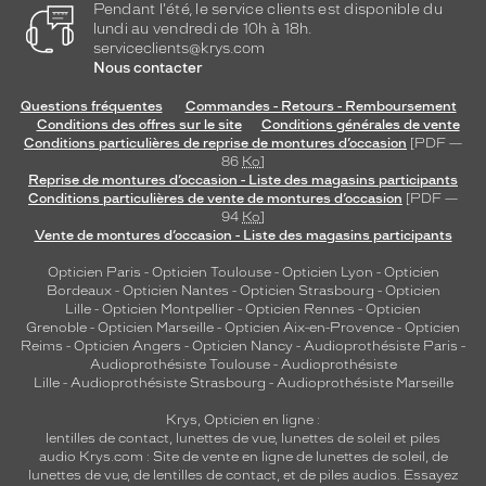
Pendant l'été, le service clients est disponible du
lundi au vendredi de 10h à 18h.
serviceclients@krys.com
Nous contacter
Questions fréquentes
Commandes - Retours - Remboursement
Conditions des offres sur le site
Conditions générales de vente
Conditions particulières de reprise de montures d’occasion
[PDF —
86
Ko
]
Reprise de montures d’occasion - Liste des magasins participants
Conditions particulières de vente de montures d’occasion
[PDF —
94
Ko
]
Vente de montures d’occasion - Liste des magasins participants
Opticien Paris
-
Opticien Toulouse
-
Opticien Lyon
-
Opticien
Bordeaux
-
Opticien Nantes
-
Opticien Strasbourg
-
Opticien
Lille
-
Opticien Montpellier
-
Opticien Rennes
-
Opticien
Grenoble
-
Opticien Marseille
-
Opticien Aix-en-Provence
-
Opticien
Reims
-
Opticien Angers
-
Opticien Nancy
-
Audioprothésiste Paris
-
Audioprothésiste Toulouse
-
Audioprothésiste
Lille
-
Audioprothésiste Strasbourg
-
Audioprothésiste Marseille
Krys, Opticien en ligne :
lentilles de contact
,
lunettes de vue
,
lunettes de soleil
et
piles
audio
Krys.com : Site de vente en ligne de lunettes de soleil, de
lunettes de vue, de
lentilles de contact
, et de piles audios. Essayez