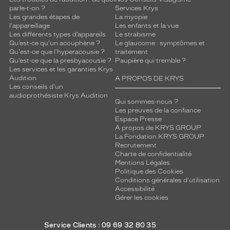
parle-t-on ?
Services Krys
Les grandes étapes de
La myopie
l'appareillage
Les enfants et la vue
Les différents types d’appareils
Le strabisme
Qu’est-ce qu'un acouphène ?
Le glaucome : symptômes et
Qu'est-ce que l'hyperacousie ?
traitement
Qu’est-ce que la presbyacousie ?
Paupière qui tremble ?
Les services et les garanties Krys
Audition
A PROPOS DE KRYS
Les conseils d'un
audioprothésiste Krys Audition
Qui sommes-nous ?
Les preuves de la confiance
Espace Presse
A propos de KRYS GROUP
La Fondation KRYS GROUP
Recrutement
Charte de confidentialité
Mentions Légales
Politique des Cookies
Conditions générales d'utilisation
Accessibilité
Gérer les cookies
Service Clients : 09 69 32 80 35