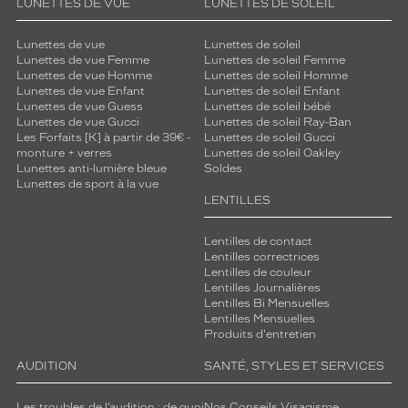
LUNETTES DE VUE
LUNETTES DE SOLEIL
Lunettes de vue
Lunettes de soleil
Lunettes de vue Femme
Lunettes de soleil Femme
Lunettes de vue Homme
Lunettes de soleil Homme
Lunettes de vue Enfant
Lunettes de soleil Enfant
Lunettes de vue Guess
Lunettes de soleil bébé
Lunettes de vue Gucci
Lunettes de soleil Ray-Ban
Les Forfaits [K] à partir de 39€ -
Lunettes de soleil Gucci
monture + verres
Lunettes de soleil Oakley
Lunettes anti-lumière bleue
Soldes
Lunettes de sport à la vue
LENTILLES
Lentilles de contact
Lentilles correctrices
Lentilles de couleur
Lentilles Journalières
Lentilles Bi Mensuelles
Lentilles Mensuelles
Produits d'entretien
AUDITION
SANTÉ, STYLES ET SERVICES
Les troubles de l’audition : de quoi
Nos Conseils Visagisme