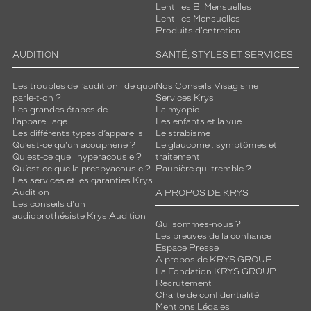
Lentilles Bi Mensuelles
Lentilles Mensuelles
Produits d'entretien
AUDITION
SANTÉ, STYLES ET SERVICES
Les troubles de l’audition : de quoi
Nos Conseils Visagisme
parle-t-on ?
Services Krys
Les grandes étapes de
La myopie
l'appareillage
Les enfants et la vue
Les différents types d’appareils
Le strabisme
Qu’est-ce qu'un acouphène ?
Le glaucome : symptômes et
Qu'est-ce que l'hyperacousie ?
traitement
Qu’est-ce que la presbyacousie ?
Paupière qui tremble ?
Les services et les garanties Krys
Audition
A PROPOS DE KRYS
Les conseils d'un
audioprothésiste Krys Audition
Qui sommes-nous ?
Les preuves de la confiance
Espace Presse
A propos de KRYS GROUP
La Fondation KRYS GROUP
Recrutement
Charte de confidentialité
Mentions Légales