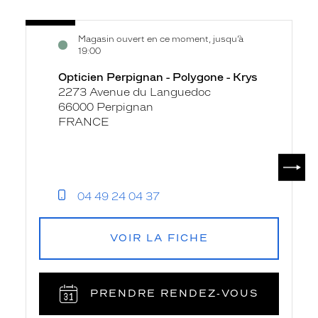
Voir
Opticien
Magasin ouvert en ce moment, jusqu’à
la
Perpignan
19:00
fiche
-
Opticien Perpignan - Polygone - Krys
Polygone
2273 Avenue du Languedoc
-
66000 Perpignan
Krys
FRANCE
SUIV
04 49 24 04 37
VOIR LA FICHE
PRENDRE RENDEZ‑VOUS