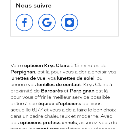
Nous suivre
SUIVEZ‑NOUS
RETROUVEZ‑NOUS
SUIVEZ‑NOUS
SUR
SUR
SUR
FACEBOOK
GOOGLE
INSTAGRAM
Votre
opticien Krys Claira
à 15 minutes de
Perpignan
, est là pour vous aider à choisir vos
lunettes de vue
, vos
lunettes de soleil
ou
encore vos
lentilles de contact
. Krys Claira à
proximité de
Barcarès
et
Perpignan
est là
pour vous offrir le meilleur service possible
grâce à son
équipe d'opticiens
qui vous
accueille 6J/7 et vous aide à faire le bon choix
dans un cadre chaleureux et moderne. Avec
des
opticiens professionnels
, assurez-vous de
trouver les
montures
parfaites pour répondre