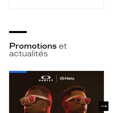
Promotions
et
actualités
-
Oakley
META
SUIV