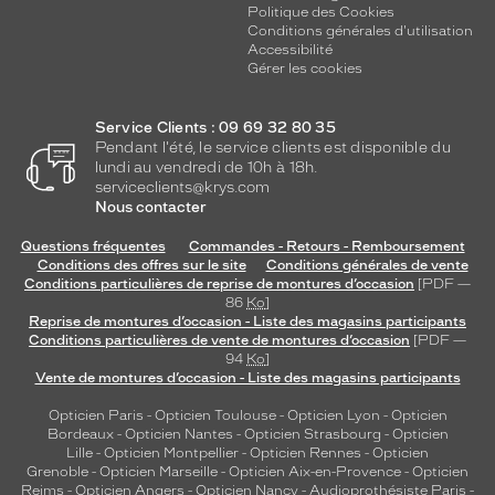
Politique des Cookies
Conditions générales d'utilisation
Accessibilité
Gérer les cookies
Service Clients : 09 69 32 80 35
Pendant l'été, le service clients est disponible du
lundi au vendredi de 10h à 18h.
serviceclients@krys.com
Nous contacter
Questions fréquentes
Commandes - Retours - Remboursement
Conditions des offres sur le site
Conditions générales de vente
Conditions particulières de reprise de montures d’occasion
[PDF —
86
Ko
]
Reprise de montures d’occasion - Liste des magasins participants
Conditions particulières de vente de montures d’occasion
[PDF —
94
Ko
]
Vente de montures d’occasion - Liste des magasins participants
Opticien Paris
-
Opticien Toulouse
-
Opticien Lyon
-
Opticien
Bordeaux
-
Opticien Nantes
-
Opticien Strasbourg
-
Opticien
Lille
-
Opticien Montpellier
-
Opticien Rennes
-
Opticien
Grenoble
-
Opticien Marseille
-
Opticien Aix-en-Provence
-
Opticien
Reims
-
Opticien Angers
-
Opticien Nancy
-
Audioprothésiste Paris
-