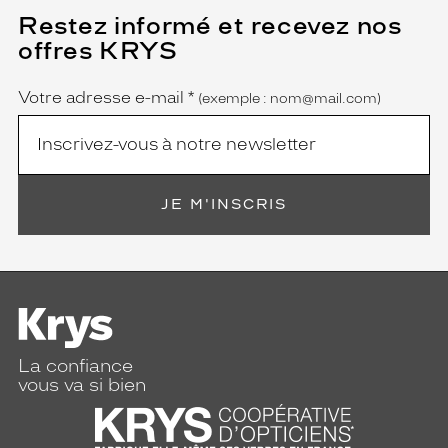
Restez informé et recevez nos
(Ce
champ
offres KRYS
est
Name
obligatoire)
Votre adresse e-mail
*
(exemple : nom@mail.com)
JE M'INSCRIS
La confiance
vous va si bien