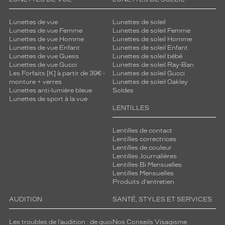
Lunettes de vue
Lunettes de soleil
Lunettes de vue Femme
Lunettes de soleil Femme
Lunettes de vue Homme
Lunettes de soleil Homme
Lunettes de vue Enfant
Lunettes de soleil Enfant
Lunettes de vue Guess
Lunettes de soleil bébé
Lunettes de vue Gucci
Lunettes de soleil Ray-Ban
Les Forfaits [K] à partir de 39€ -
Lunettes de soleil Gucci
monture + verres
Lunettes de soleil Oakley
Lunettes anti-lumière bleue
Soldes
Lunettes de sport à la vue
LENTILLES
Lentilles de contact
Lentilles correctrices
Lentilles de couleur
Lentilles Journalières
Lentilles Bi Mensuelles
Lentilles Mensuelles
Produits d'entretien
AUDITION
SANTÉ, STYLES ET SERVICES
Les troubles de l’audition : de quoi
Nos Conseils Visagisme