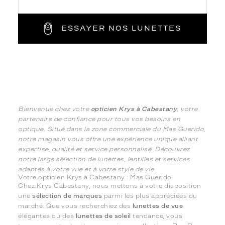
ESSAYER NOS LUNETTES
Bienvenue chez votre
opticien Krys à Cabestany
, votre
partenaire de confiance pour tous vos besoins en
optique. Situé dans la zone commerciale du Mas Guerido,
notre magasin vous offre une expérience unique alliant
expertise, qualité et service personnalisé. Découvrez
notre large sélection de lunettes, lentilles et services
adaptés à votre vue et à votre style de vie.
Votre opticien Krys à Cabestany : Mas Guerido
Chez Krys Cabestany, nous mettons à votre disposition
une
sélection de marques
parmi les plus appréciées du
marché. Que vous recherchiez des
lunettes de vue
élégantes ou des
lunettes de soleil
tendance, vous