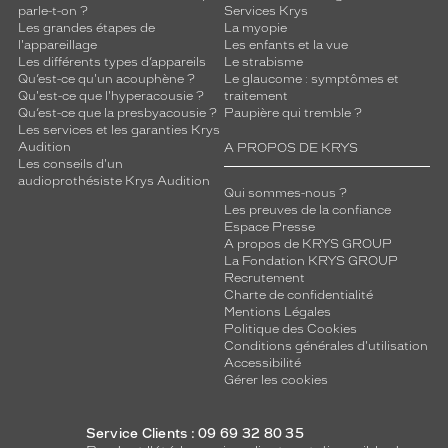
parle-t-on ?
Services Krys
Les grandes étapes de
La myopie
l'appareillage
Les enfants et la vue
Les différents types d’appareils
Le strabisme
Qu’est-ce qu'un acouphène ?
Le glaucome : symptômes et
Qu'est-ce que l'hyperacousie ?
traitement
Qu’est-ce que la presbyacousie ?
Paupière qui tremble ?
Les services et les garanties Krys
Audition
A PROPOS DE KRYS
Les conseils d'un
audioprothésiste Krys Audition
Qui sommes-nous ?
Les preuves de la confiance
Espace Presse
A propos de KRYS GROUP
La Fondation KRYS GROUP
Recrutement
Charte de confidentialité
Mentions Légales
Politique des Cookies
Conditions générales d'utilisation
Accessibilité
Gérer les cookies
Service Clients : 09 69 32 80 35