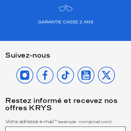
GARANTIE CASSE 2 ANS
Suivez-nous
INSTAGRAM
FACEBOOK
TIKTOK
YOUTUBE
X
Restez informé et recevez nos
(Ce
champ
offres KRYS
est
Name
obligatoire)
Votre adresse e-mail
*
(exemple : nom@mail.com)