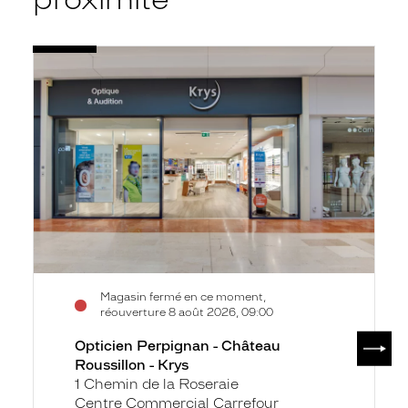
Voir
Opticien
la
Perpignan
fiche
-
Château
Roussillon
-
Krys
Magasin fermé en ce moment,
réouverture 8 août 2026, 09:00
SUIV
Opticien Perpignan - Château
Roussillon - Krys
1 Chemin de la Roseraie
Centre Commercial Carrefour