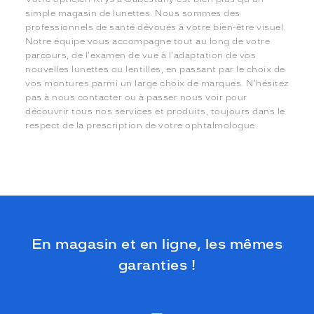
simple magasin de lunettes. Nous sommes des
professionnels de santé dévoués à votre bien-être visuel.
Notre équipe vous accompagne tout au long de votre
parcours, de l'examen de vue à l'adaptation de vos
nouvelles lunettes ou lentilles, en passant par le choix de
vos montures parmi un large choix de marques. N'hésitez
pas à nous contacter ou à passer nous voir pour
découvrir tous nos services et produits, toujours dans le
respect de la prescription de votre ophtalmologue.
En magasin et en ligne, les mêmes
garanties !