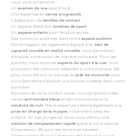
nous vous proposons :
Un
examen de vue
approfondi ;
Une expertise en
verres progressifs
;
L'adaptation de
lentilles de contact
;
Un espace dédié aux
lunettes de sport
;
Un
espace enfants
pour les plus jeunes ;
Des solutions auditives dans notre
espace audition
.
Notre magasin est également équipé d'un
test de
capacité visuelle en réalité virtuelle
, vous permettant
d'évaluer votre vision de manière innovante. Pour les
sportifs, nous sommes
experts du sport à la vue
, vous
proposant des solutions adaptées à votre pratique. De
plus, nous offrons un service de
prêt de montures
pour
vous permettre d'essayer vos futures lunettes dans votre
quotidien.
Soucieux de votre confort visuel, nous proposons des
verres
anti-lumière bleue
et des solutions pour la
conduite de nuit
. Notre expertise s'étend également à la
prise en charge de la myopie
, notamment chez les
enfants. En cas d'urgence, nous vous offrons une
solution de remplacement rapide
grâce à notre service
d'impression 3D pour les montures cassées.
Votre opticien Krys à Cabestany est bien plus qu'un