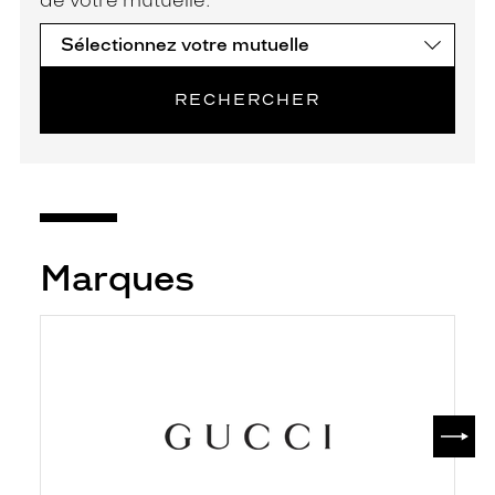
de votre mutuelle.
RECHERCHER
Marques
SUIV