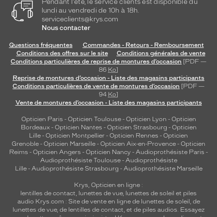
Pendant l'été, le service clients est disponible du
lundi au vendredi de 10h à 18h.
serviceclients@krys.com
Nous contacter
Questions fréquentes
Commandes - Retours - Remboursement
Conditions des offres sur le site
Conditions générales de vente
Conditions particulières de reprise de montures d’occasion
[PDF —
86
Ko
]
Reprise de montures d’occasion - Liste des magasins participants
Conditions particulières de vente de montures d’occasion
[PDF —
94
Ko
]
Vente de montures d’occasion - Liste des magasins participants
Opticien Paris
-
Opticien Toulouse
-
Opticien Lyon
-
Opticien
Bordeaux
-
Opticien Nantes
-
Opticien Strasbourg
-
Opticien
Lille
-
Opticien Montpellier
-
Opticien Rennes
-
Opticien
Grenoble
-
Opticien Marseille
-
Opticien Aix-en-Provence
-
Opticien
Reims
-
Opticien Angers
-
Opticien Nancy
-
Audioprothésiste Paris
-
Audioprothésiste Toulouse
-
Audioprothésiste
Lille
-
Audioprothésiste Strasbourg
-
Audioprothésiste Marseille
Krys, Opticien en ligne :
lentilles de contact
,
lunettes de vue
,
lunettes de soleil
et
piles
audio
Krys.com : Site de vente en ligne de lunettes de soleil, de
lunettes de vue, de
lentilles de contact
, et de piles audios. Essayez