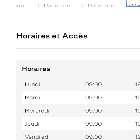
Horaires et Accès
Horaires
Horaires
Horaires
Jour de
Jour de
Horaires
Horaires
de
de
la
la
du
du
l’après-
l’après-
Lundi
09:00
1
semaine
semaine
matin
matin
midi
midi
Mardi
09:00
1
Mercredi
09:00
1
Jeudi
09:00
1
Vendredi
09:00
1