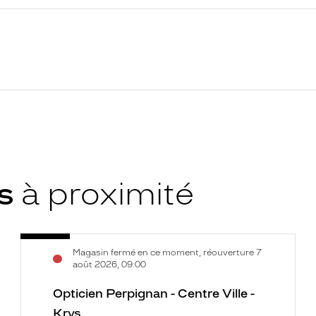
ys
à proximité
Opticien
Voir
Magasin fermé en ce moment, réouverture 7
Perpignan
la
août 2026, 09:00
-
fiche
Centre
Opticien Perpignan - Centre Ville -
Ville
Krys