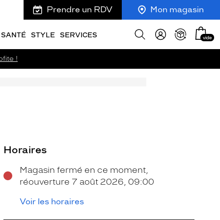
Prendre un RDV
Mon magasin
Mon
Afficher
SANTÉ
STYLE
SERVICES
vide
panie
la
recherche
fite !
Horaires
Magasin fermé en ce moment,
réouverture 7 août 2026, 09:00
Voir les horaires