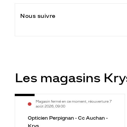
Nous suivre
Les magasins Kr
Opticien
Voir
Magasin fermé en ce moment, réouverture 7
Perpignan
la
août 2026, 09:00
-
fiche
Cc
Opticien Perpignan - Cc Auchan -
Auchan
Krys