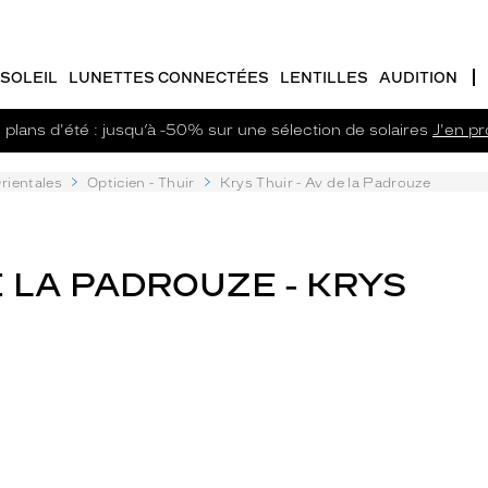
SOLEIL
LUNETTES CONNECTÉES
LENTILLES
AUDITION
plans d'été : jusqu’à -50% sur une sélection de solaires
J'en pro
rientales
Opticien - Thuir
Krys Thuir - Av de la Padrouze
E LA PADROUZE - KRYS