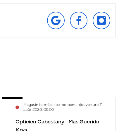
RETROUVEZ‑NOUS
SUIVEZ‑NOUS
SUIVEZ‑NOU
SUR
SUR
SUR
GOOGLE
FACEBOOK
INSTAGRAM
Opticien
O
Voir
V
Magasin fermé en ce moment, réouverture 7
Cabestany
P
la
la
août 2026, 09:00
-
-
fiche
f
Mas
Opticien Cabestany - Mas Guerido -
P
Guerido
-
Krys