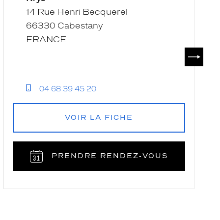
-
K
14 Rue Henri Becquerel
Krys
66330 Cabestany
FRANCE
SUIVAN
04 68 39 45 20
VOIR LA FICHE
PRENDRE RENDEZ‑VOUS