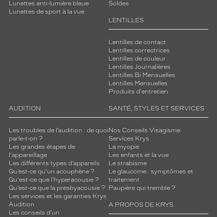
Lunettes anti-lumière bleue
Soldes
Lunettes de sport à la vue
LENTILLES
Lentilles de contact
Lentilles correctrices
Lentilles de couleur
Lentilles Journalières
Lentilles Bi Mensuelles
Lentilles Mensuelles
Produits d'entretien
AUDITION
SANTÉ, STYLES ET SERVICES
Les troubles de l’audition : de quoi
Nos Conseils Visagisme
parle-t-on ?
Services Krys
Les grandes étapes de
La myopie
l'appareillage
Les enfants et la vue
Les différents types d’appareils
Le strabisme
Qu’est-ce qu'un acouphène ?
Le glaucome : symptômes et
Qu'est-ce que l'hyperacousie ?
traitement
Qu’est-ce que la presbyacousie ?
Paupière qui tremble ?
Les services et les garanties Krys
Audition
A PROPOS DE KRYS
Les conseils d'un