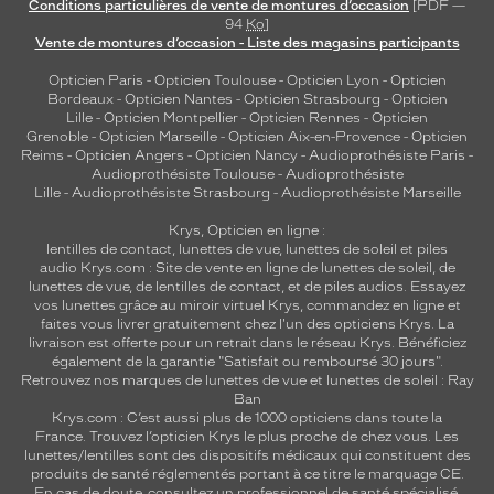
Conditions particulières de vente de montures d’occasion
[PDF —
94
Ko
]
Vente de montures d’occasion - Liste des magasins participants
Opticien Paris
-
Opticien Toulouse
-
Opticien Lyon
-
Opticien
Bordeaux
-
Opticien Nantes
-
Opticien Strasbourg
-
Opticien
Lille
-
Opticien Montpellier
-
Opticien Rennes
-
Opticien
Grenoble
-
Opticien Marseille
-
Opticien Aix-en-Provence
-
Opticien
Reims
-
Opticien Angers
-
Opticien Nancy
-
Audioprothésiste Paris
-
Audioprothésiste Toulouse
-
Audioprothésiste
Lille
-
Audioprothésiste Strasbourg
-
Audioprothésiste Marseille
Krys, Opticien en ligne :
lentilles de contact
,
lunettes de vue
,
lunettes de soleil
et
piles
audio
Krys.com : Site de vente en ligne de lunettes de soleil, de
lunettes de vue, de
lentilles de contact
, et de piles audios. Essayez
vos lunettes grâce au miroir virtuel Krys, commandez en ligne et
faites vous livrer gratuitement chez l'un des opticiens Krys. La
livraison est offerte pour un retrait dans le réseau Krys. Bénéficiez
également de la garantie "Satisfait ou remboursé 30 jours".
Retrouvez nos marques de lunettes de vue et
lunettes de soleil : Ray
Ban
Krys.com : C’est aussi plus de 1000 opticiens dans toute la
France.
Trouvez l’opticien Krys le plus proche de chez vous
. Les
lunettes/lentilles sont des dispositifs médicaux qui constituent des
produits de santé réglementés portant à ce titre le marquage CE.
En cas de doute, consultez un professionnel de santé spécialisé.