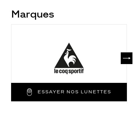
Marques
SUIV
ESSAYER NOS LUNETTES