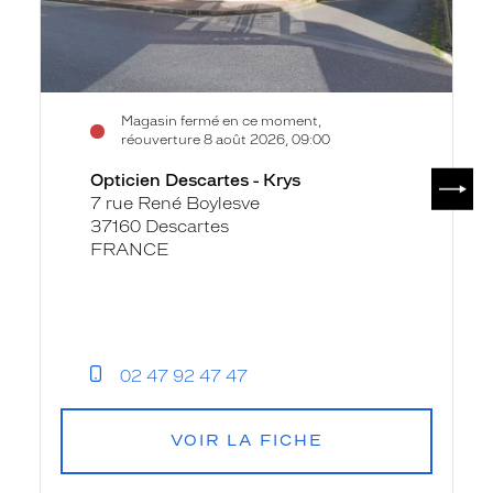
Magasin fermé en ce moment,
réouverture 8 août 2026, 09:00
SUIV
Opticien Descartes - Krys
7 rue René Boylesve
37160 Descartes
FRANCE
02 47 92 47 47
VOIR LA FICHE