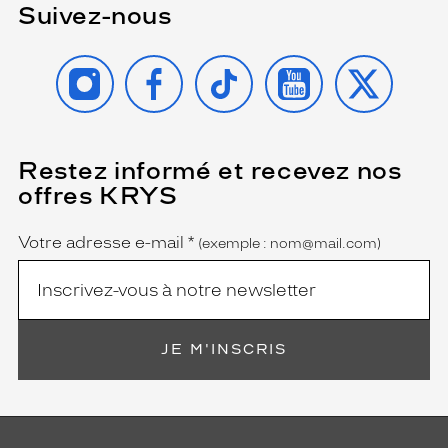
Suivez-nous
INSTAGRAM
FACEBOOK
TIKTOK
YOUTUBE
X
Restez informé et recevez nos
(Ce
champ
offres KRYS
est
Name
obligatoire)
Votre adresse e-mail
*
(exemple : nom@mail.com)
JE M'INSCRIS