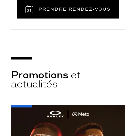
PRENDRE RENDEZ‑VOUS
Promotions
et
actualités
-
Oakley
META