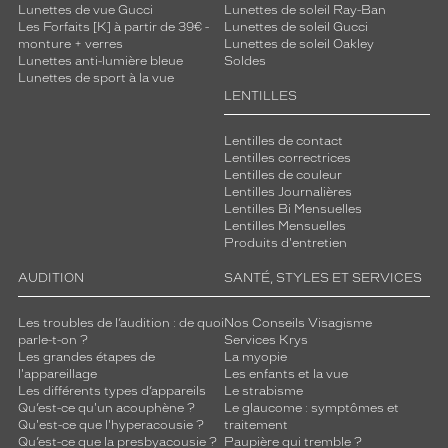
Lunettes de vue Gucci
Lunettes de soleil Ray-Ban
Les Forfaits [K] à partir de 39€ -
Lunettes de soleil Gucci
monture + verres
Lunettes de soleil Oakley
Lunettes anti-lumière bleue
Soldes
Lunettes de sport à la vue
LENTILLES
Lentilles de contact
Lentilles correctrices
Lentilles de couleur
Lentilles Journalières
Lentilles Bi Mensuelles
Lentilles Mensuelles
Produits d'entretien
AUDITION
SANTÉ, STYLES ET SERVICES
Les troubles de l’audition : de quoi
Nos Conseils Visagisme
parle-t-on ?
Services Krys
Les grandes étapes de
La myopie
l'appareillage
Les enfants et la vue
Les différents types d’appareils
Le strabisme
Qu’est-ce qu'un acouphène ?
Le glaucome : symptômes et
Qu'est-ce que l'hyperacousie ?
traitement
Qu’est-ce que la presbyacousie ?
Paupière qui tremble ?