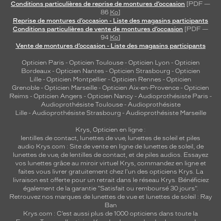
Conditions particulières de reprise de montures d’occasion
[PDF —
86
Ko
]
Reprise de montures d’occasion - Liste des magasins participants
Conditions particulières de vente de montures d’occasion
[PDF —
94
Ko
]
Vente de montures d’occasion - Liste des magasins participants
Opticien Paris
-
Opticien Toulouse
-
Opticien Lyon
-
Opticien
Bordeaux
-
Opticien Nantes
-
Opticien Strasbourg
-
Opticien
Lille
-
Opticien Montpellier
-
Opticien Rennes
-
Opticien
Grenoble
-
Opticien Marseille
-
Opticien Aix-en-Provence
-
Opticien
Reims
-
Opticien Angers
-
Opticien Nancy
-
Audioprothésiste Paris
-
Audioprothésiste Toulouse
-
Audioprothésiste
Lille
-
Audioprothésiste Strasbourg
-
Audioprothésiste Marseille
Krys, Opticien en ligne :
lentilles de contact
,
lunettes de vue
,
lunettes de soleil
et
piles
audio
Krys.com : Site de vente en ligne de lunettes de soleil, de
lunettes de vue, de
lentilles de contact
, et de piles audios. Essayez
vos lunettes grâce au miroir virtuel Krys, commandez en ligne et
faites vous livrer gratuitement chez l'un des opticiens Krys. La
livraison est offerte pour un retrait dans le réseau Krys. Bénéficiez
également de la garantie "Satisfait ou remboursé 30 jours".
Retrouvez nos marques de lunettes de vue et
lunettes de soleil : Ray
Ban
Krys.com : C’est aussi plus de 1000 opticiens dans toute la