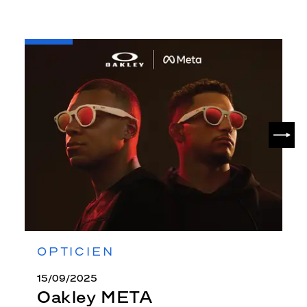
-
Oakley
META
SUIV
OPTICIEN
15/09/2025
Oakley META