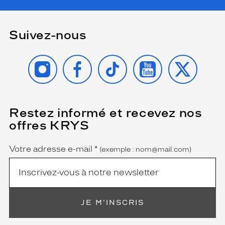
Suivez-nous
INSTAGRAM
FACEBOOK
TIKTOK
YOUTUBE
X
Restez informé et recevez nos
(Ce
champ
offres KRYS
est
Name
obligatoire)
Votre adresse e-mail
*
(exemple : nom@mail.com)
JE M'INSCRIS