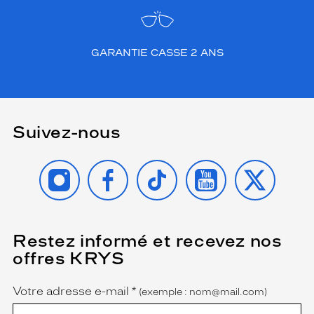
GARANTIE CASSE 2 ANS
Suivez-nous
INSTAGRAM
FACEBOOK
TIKTOK
YOUTUBE
X
Restez informé et recevez nos
(Ce
champ
offres KRYS
est
Name
obligatoire)
Votre adresse e-mail
*
(exemple : nom@mail.com)