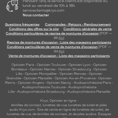
Pendant l'été, le service clients est disponible du
lundi au vendredi de 10h à 18h.
serviceclients@krys.com
Nous contacter
Questions fréquentes
Commandes - Retours - Remboursement
Conditions des offres sur le site
Conditions générales de vente
Conditions particulières de reprise de montures d’occasion
[PDF —
86
Ko
]
Reprise de montures d’occasion - Liste des magasins participants
Conditions particulières de vente de montures d’occasion
[PDF —
94
Ko
]
Vente de montures d’occasion - Liste des magasins participants
Opticien Paris
-
Opticien Toulouse
-
Opticien Lyon
-
Opticien
Bordeaux
-
Opticien Nantes
-
Opticien Strasbourg
-
Opticien
Lille
-
Opticien Montpellier
-
Opticien Rennes
-
Opticien
Grenoble
-
Opticien Marseille
-
Opticien Aix-en-Provence
-
Opticien
Reims
-
Opticien Angers
-
Opticien Nancy
-
Audioprothésiste Paris
-
Audioprothésiste Toulouse
-
Audioprothésiste
Lille
-
Audioprothésiste Strasbourg
-
Audioprothésiste Marseille
Krys, Opticien en ligne :
lentilles de contact
,
lunettes de vue
,
lunettes de soleil
et
piles
audio
Krys.com : Site de vente en ligne de lunettes de soleil, de
lunettes de vue, de
lentilles de contact
, et de piles audios. Essayez