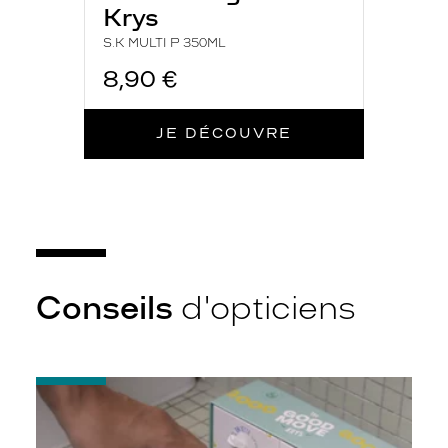
Krys
S.K MULTI P 350ML
8,90 €
JE DÉCOUVRE
Conseils
d'opticiens
-
Quelques
conseils
pour