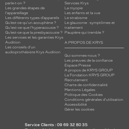
parle-t-on ?
Services Krys
Les grandes étapes de
La myopie
l'appareillage
Les enfants et la vue
Les différents types d’appareils
Le strabisme
Qu’est-ce qu'un acouphène ?
Le glaucome : symptômes et
Qu'est-ce que l'hyperacousie ?
traitement
Qu’est-ce que la presbyacousie ?
Paupière qui tremble ?
Les services et les garanties Krys
Audition
A PROPOS DE KRYS
Les conseils d'un
audioprothésiste Krys Audition
Qui sommes-nous ?
Les preuves de la confiance
Espace Presse
A propos de KRYS GROUP
La Fondation KRYS GROUP
Recrutement
Charte de confidentialité
Mentions Légales
Politique des Cookies
Conditions générales d'utilisation
Accessibilité
Gérer les cookies
Service Clients : 09 69 32 80 35