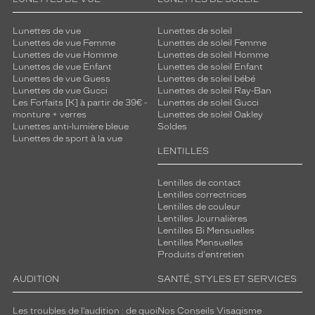
Lunettes de vue
Lunettes de soleil
Lunettes de vue Femme
Lunettes de soleil Femme
Lunettes de vue Homme
Lunettes de soleil Homme
Lunettes de vue Enfant
Lunettes de soleil Enfant
Lunettes de vue Guess
Lunettes de soleil bébé
Lunettes de vue Gucci
Lunettes de soleil Ray-Ban
Les Forfaits [K] à partir de 39€ -
Lunettes de soleil Gucci
monture + verres
Lunettes de soleil Oakley
Lunettes anti-lumière bleue
Soldes
Lunettes de sport à la vue
LENTILLES
Lentilles de contact
Lentilles correctrices
Lentilles de couleur
Lentilles Journalières
Lentilles Bi Mensuelles
Lentilles Mensuelles
Produits d'entretien
AUDITION
SANTÉ, STYLES ET SERVICES
Les troubles de l’audition : de quoi
Nos Conseils Visagisme