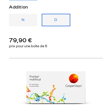
Addition
N
D
79,90 €
prix pour une
boîte de 6
Précédent
Sui