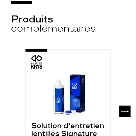
Produits
complémentaires
-
S.K
MULTI
P
350ML
SUIV
Solution d'entretien
lentilles Signature