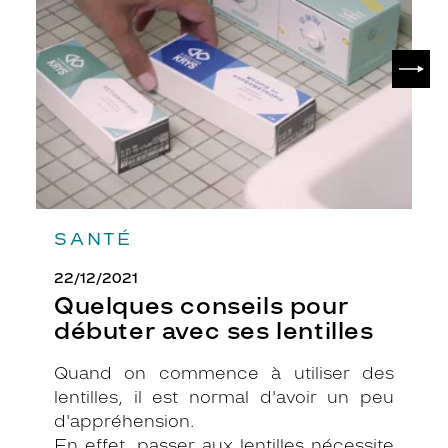
débuter
avec
ses
SUIV
lentilles
SANTÉ
22/12/2021
Quelques conseils pour
débuter avec ses lentilles
Quand on commence à utiliser des
lentilles, il est normal d'avoir un peu
d'appréhension.
En effet, passer aux lentilles nécessite