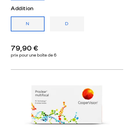
Addition
N
D
79,90 €
prix pour une
boîte de 6
Précédent
Sui