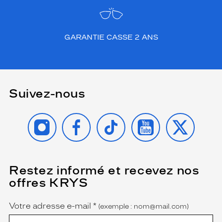
GARANTIE CASSE 2 ANS
Suivez-nous
INSTAGRAM
FACEBOOK
TIKTOK
YOUTUBE
X
Restez informé et recevez nos
(Ce
champ
offres KRYS
est
Name
obligatoire)
Votre adresse e-mail
*
(exemple : nom@mail.com)