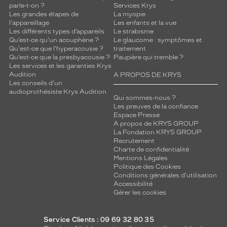
parle-t-on ?
Services Krys
Les grandes étapes de
La myopie
l'appareillage
Les enfants et la vue
Les différents types d’appareils
Le strabisme
Qu’est-ce qu'un acouphène ?
Le glaucome : symptômes et
Qu'est-ce que l'hyperacousie ?
traitement
Qu’est-ce que la presbyacousie ?
Paupière qui tremble ?
Les services et les garanties Krys
Audition
A PROPOS DE KRYS
Les conseils d'un
audioprothésiste Krys Audition
Qui sommes-nous ?
Les preuves de la confiance
Espace Presse
A propos de KRYS GROUP
La Fondation KRYS GROUP
Recrutement
Charte de confidentialité
Mentions Légales
Politique des Cookies
Conditions générales d'utilisation
Accessibilité
Gérer les cookies
Service Clients : 09 69 32 80 35