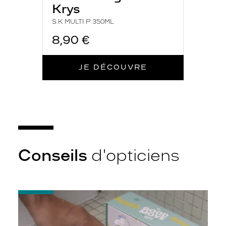
Krys
S.K MULTI P 350ML
8,90 €
JE DÉCOUVRE
Conseils
d'opticiens
-
Quelques
conseils
pour