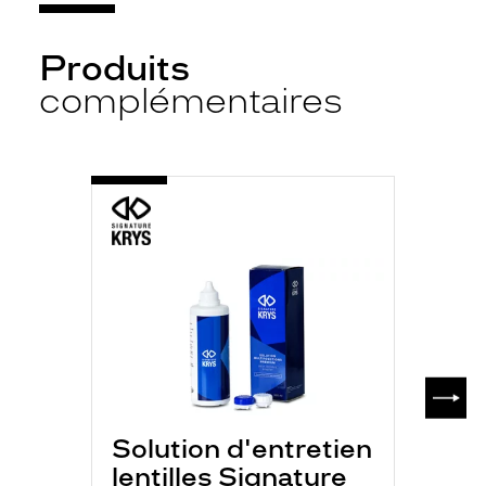
Produits
complémentaires
-
S.K
MULTI
P
350ML
SUIV
Solution d'entretien
lentilles Signature