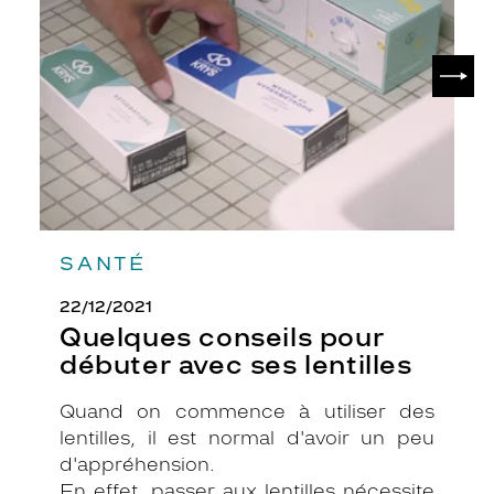
débuter
avec
ses
SUIV
lentilles
SANTÉ
22/12/2021
Quelques conseils pour
débuter avec ses lentilles
Quand on commence à utiliser des
lentilles, il est normal d'avoir un peu
d'appréhension.
En effet, passer aux lentilles nécessite