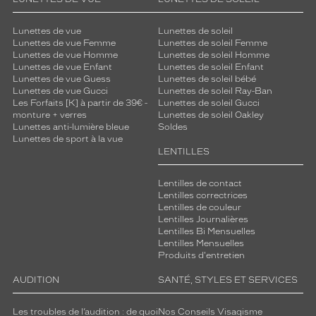
Lunettes de vue
Lunettes de soleil
Lunettes de vue Femme
Lunettes de soleil Femme
Lunettes de vue Homme
Lunettes de soleil Homme
Lunettes de vue Enfant
Lunettes de soleil Enfant
Lunettes de vue Guess
Lunettes de soleil bébé
Lunettes de vue Gucci
Lunettes de soleil Ray-Ban
Les Forfaits [K] à partir de 39€ -
Lunettes de soleil Gucci
monture + verres
Lunettes de soleil Oakley
Lunettes anti-lumière bleue
Soldes
Lunettes de sport à la vue
LENTILLES
Lentilles de contact
Lentilles correctrices
Lentilles de couleur
Lentilles Journalières
Lentilles Bi Mensuelles
Lentilles Mensuelles
Produits d'entretien
AUDITION
SANTÉ, STYLES ET SERVICES
Les troubles de l’audition : de quoi
Nos Conseils Visagisme