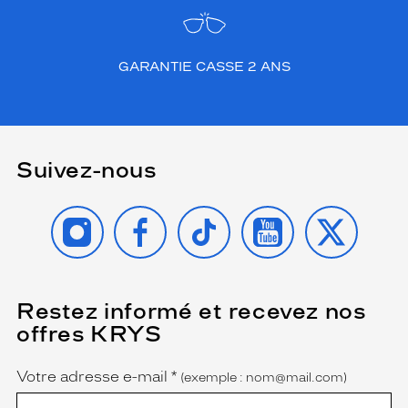
GARANTIE CASSE 2 ANS
Suivez-nous
INSTAGRAM
FACEBOOK
TIKTOK
YOUTUBE
X
Restez informé et recevez nos
(Ce
champ
offres KRYS
est
Name
obligatoire)
Votre adresse e-mail
*
(exemple : nom@mail.com)