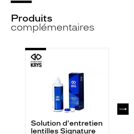
Produits
complémentaires
-
S.K
MULTI
P
350ML
SUIV
Solution d'entretien
lentilles Signature