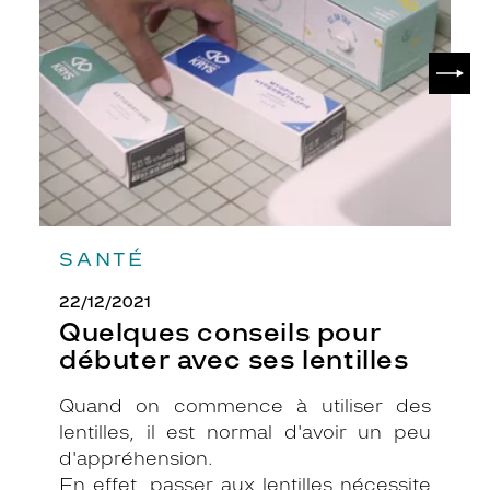
débuter
avec
ses
SUIV
lentilles
SANTÉ
22/12/2021
Quelques conseils pour
débuter avec ses lentilles
Quand on commence à utiliser des
lentilles, il est normal d'avoir un peu
d'appréhension.
En effet, passer aux lentilles nécessite