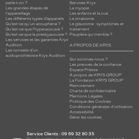
parle-t-on ?
Services Krys
Les grandes étapes de
La myopie
l'appareillage
Les enfants et la vue
Les différents types d’appareils
Le strabisme
Qu’est-ce qu'un acouphène ?
Le glaucome : symptômes et
Qu'est-ce que l'hyperacousie ?
traitement
Qu’est-ce que la presbyacousie ?
Paupière qui tremble ?
Les services et les garanties Krys
Audition
A PROPOS DE KRYS
Les conseils d'un
audioprothésiste Krys Audition
Qui sommes-nous ?
Les preuves de la confiance
Espace Presse
A propos de KRYS GROUP
La Fondation KRYS GROUP
Recrutement
Charte de confidentialité
Mentions Légales
Politique des Cookies
Conditions générales d'utilisation
Accessibilité
Gérer les cookies
Service Clients : 09 69 32 80 35