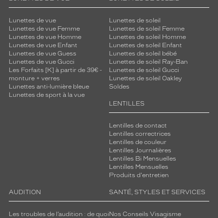
Lunettes de vue
Lunettes de soleil
Lunettes de vue Femme
Lunettes de soleil Femme
Lunettes de vue Homme
Lunettes de soleil Homme
Lunettes de vue Enfant
Lunettes de soleil Enfant
Lunettes de vue Guess
Lunettes de soleil bébé
Lunettes de vue Gucci
Lunettes de soleil Ray-Ban
Les Forfaits [K] à partir de 39€ -
Lunettes de soleil Gucci
monture + verres
Lunettes de soleil Oakley
Lunettes anti-lumière bleue
Soldes
Lunettes de sport à la vue
LENTILLES
Lentilles de contact
Lentilles correctrices
Lentilles de couleur
Lentilles Journalières
Lentilles Bi Mensuelles
Lentilles Mensuelles
Produits d'entretien
AUDITION
SANTÉ, STYLES ET SERVICES
Les troubles de l’audition : de quoi
Nos Conseils Visagisme