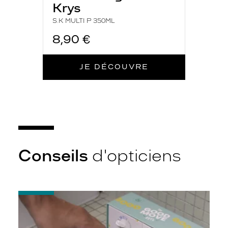
Krys
S.K MULTI P 350ML
8,90 €
JE DÉCOUVRE
Conseils
d'opticiens
-
Quelques
conseils
pour