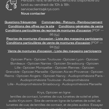
Pendant l'été, le service clients est disponible du
lundi au vendredi de 10h à 18h.
serviceclients@krys.com
Nous contacter
Questions fréquentes
Commandes - Retours - Remboursement
Conditions des offres sur le site
Conditions générales de vente
Conditions particulières de reprise de montures d’occasion
[PDF —
86
Ko
]
Reprise de montures d’occasion - Liste des magasins participants
Conditions particulières de vente de montures d’occasion
[PDF —
94
Ko
]
Vente de montures d’occasion - Liste des magasins participants
Opticien Paris
-
Opticien Toulouse
-
Opticien Lyon
-
Opticien
Bordeaux
-
Opticien Nantes
-
Opticien Strasbourg
-
Opticien
Lille
-
Opticien Montpellier
-
Opticien Rennes
-
Opticien
Grenoble
-
Opticien Marseille
-
Opticien Aix-en-Provence
-
Opticien
Reims
-
Opticien Angers
-
Opticien Nancy
-
Audioprothésiste Paris
-
Audioprothésiste Toulouse
-
Audioprothésiste
Lille
-
Audioprothésiste Strasbourg
-
Audioprothésiste Marseille
Krys, Opticien en ligne :
lentilles de contact
,
lunettes de vue
,
lunettes de soleil
et
piles
audio
Krys.com : Site de vente en ligne de lunettes de soleil, de
lunettes de vue, de
lentilles de contact
, et de piles audios. Essayez