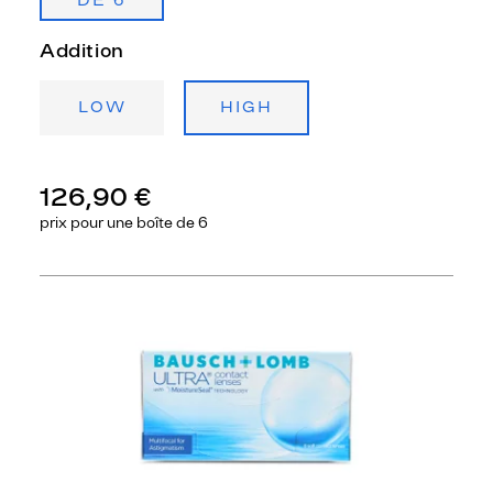
DE 6
Addition
LOW
HIGH
126,90 €
prix pour une
boîte de 6
Précédent
Sui