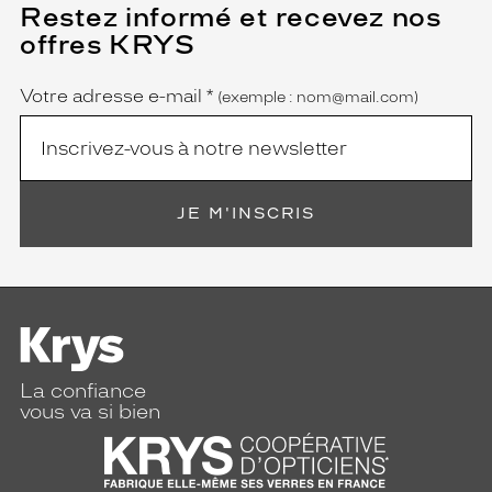
Restez informé et recevez nos
(Ce
champ
offres KRYS
est
Name
obligatoire)
Votre adresse e-mail
*
(exemple : nom@mail.com)
JE M'INSCRIS
La confiance
vous va si bien