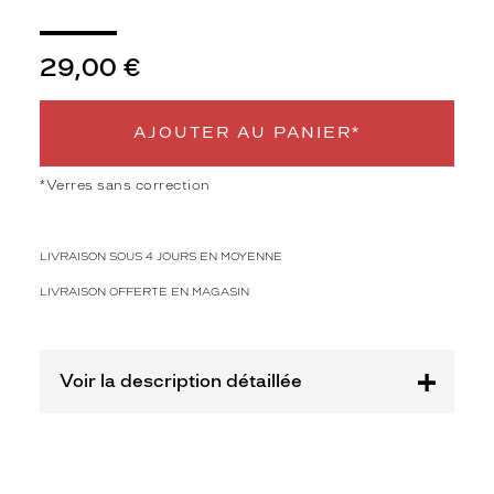
3
Polarisant
29,00 €
Non
Type
de
AJOUTER AU PANIER*
montage
Cerclé
*Verres sans correction
Taille
de
monture
LIVRAISON SOUS 4 JOURS EN MOYENNE
L
LIVRAISON OFFERTE EN MAGASIN
Afficher
la
mention
Voir la description détaillée
Prix
web
Non
Matière