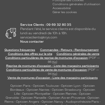
Politique des Cookies
Conditions générales d'utilisation
Accessibilité
Gérer les cookies
Service Clients : 09 69 32 80 35
Pendant l'été, le service clients est disponible du
lundi au vendredi de 10h à 18h.
serviceclients@krys.com
Nous contacter
Questions fréquentes
Commandes - Retours - Remboursement
Conditions des offres sur le site
Conditions générales de vente
Conditions particulières de reprise de montures d’occasion
[PDF —
86
Ko
]
Reprise de montures d’occasion - Liste des magasins participants
Conditions particulières de vente de montures d’occasion
[PDF —
94
Ko
]
Vente de montures d’occasion - Liste des magasins participants
Opticien Paris
-
Opticien Toulouse
-
Opticien Lyon
-
Opticien
Bordeaux
-
Opticien Nantes
-
Opticien Strasbourg
-
Opticien
Lille
-
Opticien Montpellier
-
Opticien Rennes
-
Opticien
Grenoble
-
Opticien Marseille
-
Opticien Aix-en-Provence
-
Opticien
Reims
-
Opticien Angers
-
Opticien Nancy
-
Audioprothésiste Paris
-