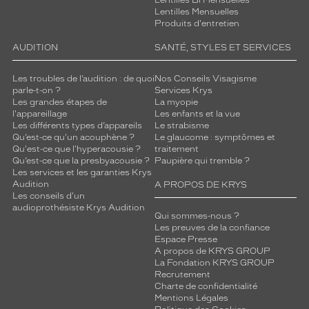
Lentilles Bi Mensuelles
Lentilles Mensuelles
Produits d'entretien
AUDITION
SANTÉ, STYLES ET SERVICES
Les troubles de l’audition : de quoi
Nos Conseils Visagisme
parle-t-on ?
Services Krys
Les grandes étapes de
La myopie
l'appareillage
Les enfants et la vue
Les différents types d’appareils
Le strabisme
Qu’est-ce qu'un acouphène ?
Le glaucome : symptômes et
Qu'est-ce que l'hyperacousie ?
traitement
Qu’est-ce que la presbyacousie ?
Paupière qui tremble ?
Les services et les garanties Krys
Audition
A PROPOS DE KRYS
Les conseils d'un
audioprothésiste Krys Audition
Qui sommes-nous ?
Les preuves de la confiance
Espace Presse
A propos de KRYS GROUP
La Fondation KRYS GROUP
Recrutement
Charte de confidentialité
Mentions Légales