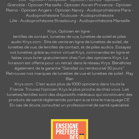
Grenoble
-
Opticien Marseille
-
Opticien Aix-en-Provence
-
Opticien
Reims
-
Opticien Angers
-
Opticien Nancy
-
Audioprothésiste Paris
-
Audioprothésiste Toulouse
-
Audioprothésiste
Lille
-
Audioprothésiste Strasbourg
-
Audioprothésiste Marseille
Krys, Opticien en ligne :
lentilles de contact
,
lunettes de vue
,
lunettes de soleil
et
piles
audio
Krys.com : Site de vente en ligne de lunettes de soleil, de
lunettes de vue, de
lentilles de contact
, et de piles audios. Essayez
vos lunettes grâce au miroir virtuel Krys, commandez en ligne et
faites vous livrer gratuitement chez l'un des opticiens Krys. La
livraison est offerte pour un retrait dans le réseau Krys. Bénéficiez
également de la garantie "Satisfait ou remboursé 30 jours".
Retrouvez nos marques de lunettes de vue et
lunettes de soleil : Ray
Ban
Krys.com : C’est aussi plus de 1000 opticiens dans toute la
France.
Trouvez l’opticien Krys le plus proche de chez vous
. Les
lunettes/lentilles sont des dispositifs médicaux qui constituent des
produits de santé réglementés portant à ce titre le marquage CE.
En cas de doute, consultez un professionnel de santé spécialisé.