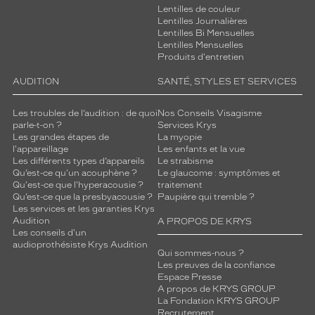
Lentilles de couleur
Lentilles Journalières
Lentilles Bi Mensuelles
Lentilles Mensuelles
Produits d'entretien
AUDITION
SANTÉ, STYLES ET SERVICES
Les troubles de l’audition : de quoi
Nos Conseils Visagisme
parle-t-on ?
Services Krys
Les grandes étapes de
La myopie
l'appareillage
Les enfants et la vue
Les différents types d’appareils
Le strabisme
Qu’est-ce qu'un acouphène ?
Le glaucome : symptômes et
Qu'est-ce que l'hyperacousie ?
traitement
Qu’est-ce que la presbyacousie ?
Paupière qui tremble ?
Les services et les garanties Krys
Audition
A PROPOS DE KRYS
Les conseils d'un
audioprothésiste Krys Audition
Qui sommes-nous ?
Les preuves de la confiance
Espace Presse
A propos de KRYS GROUP
La Fondation KRYS GROUP
Recrutement