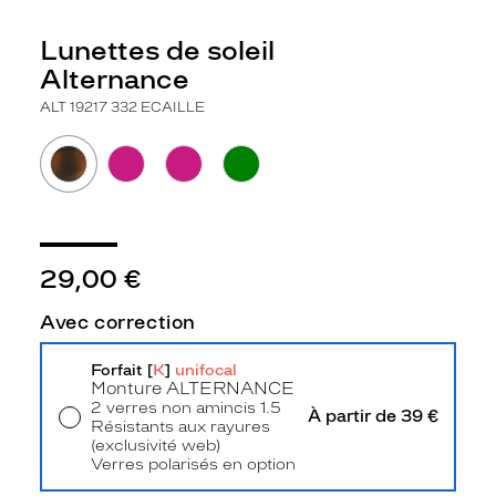
Forme
de
Lunettes de soleil
la
monture
Alternance
ALT 19217 332 ECAILLE
Pantos
Couleur
de
la
monture
332
Ecaille
29,00 €
Couleur
du
Avec correction
verre
Forfait [
K
]
unifocal
Brun
Monture
ALTERNANCE
Indice
2 verres non amincis 1.5
À partir de 39 €
de
Résistants aux rayures
protection
(exclusivité web)
Verres polarisés en option
Livraison à domicile
5,90 €
3