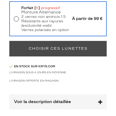
Retrait en magasin
Offert
Polarisant
Forfait [
K
]
progressif
Monture Alternance
Non
2 verres non amincis 1.5
À partir de 99 €
Type
Résistants aux rayures
de
(exclusivité web)
verres
Verres polarisés en option
Retrait en magasin
Offert
compatibles
Progressifs
CHOISIR CES LUNETTES
Unifocaux
Type
de
montage
EN STOCK SUR KRYS.COM
LIVRAISON SOUS 4 JOURS EN MOYENNE
Cerclé
Taille
LIVRAISON OFFERTE EN MAGASIN
de
monture
Voir la description détaillée
S
Matière