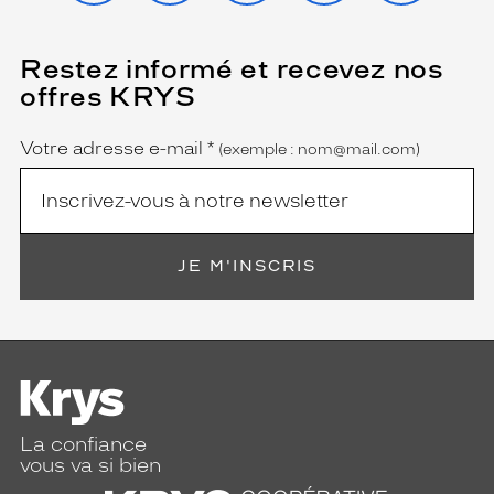
Restez informé et recevez nos
(Ce
champ
offres KRYS
est
Name
obligatoire)
Votre adresse e-mail
*
(exemple : nom@mail.com)
JE M'INSCRIS
La confiance
vous va si bien