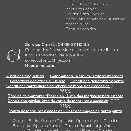
Charte de confidentialité
Mentions Légales
Politique des Cookies
Conditions générales d'utilisation
Accessibilité
Gérer les cookies
Service Clients : 09 69 32 80 35
Pendant l'été, le service clients est disponible du
lundi au vendredi de 10h à 18h.
serviceclients@krys.com
Nous contacter
Questions fréquentes
Commandes - Retours - Remboursement
Conditions des offres sur le site
Conditions générales de vente
Conditions particulières de reprise de montures d’occasion
[PDF —
86
Ko
]
Reprise de montures d’occasion - Liste des magasins participants
Conditions particulières de vente de montures d’occasion
[PDF —
94
Ko
]
Vente de montures d’occasion - Liste des magasins participants
Opticien Paris
-
Opticien Toulouse
-
Opticien Lyon
-
Opticien
Bordeaux
-
Opticien Nantes
-
Opticien Strasbourg
-
Opticien
Lille
-
Opticien Montpellier
-
Opticien Rennes
-
Opticien