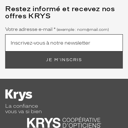
Restez informé et recevez nos
(Ce
champ
offres KRYS
est
Name
obligatoire)
Votre adresse e-mail
*
(exemple : nom@mail.com)
JE M'INSCRIS
La confiance
vous va si bien