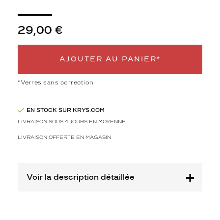
3
Polarisant
29,00 €
Non
Type
de
AJOUTER AU PANIER*
montage
Cerclé
*Verres sans correction
Taille
de
monture
EN STOCK SUR KRYS.COM
LIVRAISON SOUS 4 JOURS EN MOYENNE
S
LIVRAISON OFFERTE EN MAGASIN
discountDetail
-50%
Afficher
Voir la description détaillée
la
mention
Prix
web