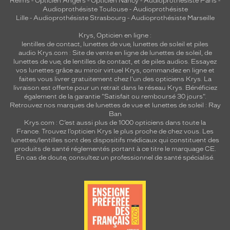
Reims
-
Opticien Angers
-
Opticien Nancy
-
Audioprothésiste Paris
-
Audioprothésiste Toulouse
-
Audioprothésiste
Lille
-
Audioprothésiste Strasbourg
-
Audioprothésiste Marseille
Krys, Opticien en ligne :
lentilles de contact
,
lunettes de vue
,
lunettes de soleil
et
piles
audio
Krys.com : Site de vente en ligne de lunettes de soleil, de
lunettes de vue, de
lentilles de contact
, et de piles audios. Essayez
vos lunettes grâce au miroir virtuel Krys, commandez en ligne et
faites vous livrer gratuitement chez l'un des opticiens Krys. La
livraison est offerte pour un retrait dans le réseau Krys. Bénéficiez
également de la garantie "Satisfait ou remboursé 30 jours".
Retrouvez nos marques de lunettes de vue et
lunettes de soleil : Ray
Ban
Krys.com : C’est aussi plus de 1000 opticiens dans toute la
France.
Trouvez l’opticien Krys le plus proche de chez vous
. Les
lunettes/lentilles sont des dispositifs médicaux qui constituent des
produits de santé réglementés portant à ce titre le marquage CE.
En cas de doute, consultez un professionnel de santé spécialisé.