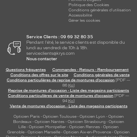
Politique des Cookies
Conditions générales d'utilisation
Accessibilité
Gérer les cookies
Service Clients : 09 69 32 80 35
Pendant l'été, le service clients est disponible du
lundi au vendredi de 10h à 18h.
serviceclients@krys.com
Nous contacter
Questions fréquentes
Commandes - Retours - Remboursement
Conditions des offres sur le site
Conditions générales de vente
Conditions particulières de reprise de montures d’occasion
[PDF —
86
Ko
]
Reprise de montures d’occasion - Liste des magasins participants
Conditions particulières de vente de montures d’occasion
[PDF —
94
Ko
]
Vente de montures d’occasion - Liste des magasins participants
Opticien Paris
-
Opticien Toulouse
-
Opticien Lyon
-
Opticien
Bordeaux
-
Opticien Nantes
-
Opticien Strasbourg
-
Opticien
Lille
-
Opticien Montpellier
-
Opticien Rennes
-
Opticien
Grenoble
-
Opticien Marseille
-
Opticien Aix-en-Provence
-
Opticien