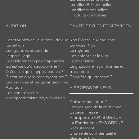
Lentilles Bi Mensuelles
Lentilles Mensuelles
Produits d'entretien
AUDITION
SANTÉ, STYLES ET SERVICES
Les troubles de l’audition : de quoi
Nos Conseils Visagisme
parle-t-on ?
Services Krys
Les grandes étapes de
La myopie
l'appareillage
Les enfants et la vue
Les différents types d’appareils
Le strabisme
Qu’est-ce qu'un acouphène ?
Le glaucome : symptômes et
Qu'est-ce que l'hyperacousie ?
traitement
Qu’est-ce que la presbyacousie ?
Paupière qui tremble ?
Les services et les garanties Krys
Audition
A PROPOS DE KRYS
Les conseils d'un
audioprothésiste Krys Audition
Qui sommes-nous ?
Les preuves de la confiance
Espace Presse
A propos de KRYS GROUP
La Fondation KRYS GROUP
Recrutement
Charte de confidentialité
Mentions Légales