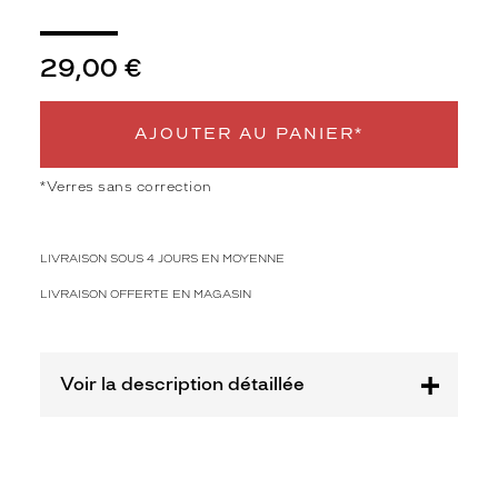
Polarisant
Non
29,00 €
Type
de
montage
AJOUTER AU PANIER*
Cerclé
Taille
*Verres sans correction
de
monture
LIVRAISON SOUS 4 JOURS EN MOYENNE
XS
Afficher
LIVRAISON OFFERTE EN MAGASIN
la
mention
Prix
Voir la description détaillée
web
Non
Matière
Plastique