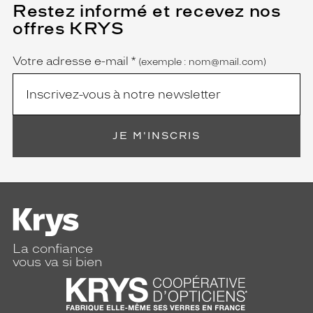
Restez informé et recevez nos
(Ce
champ
offres KRYS
est
Name
obligatoire)
Votre adresse e-mail
*
(exemple : nom@mail.com)
JE M'INSCRIS
La confiance
vous va si bien