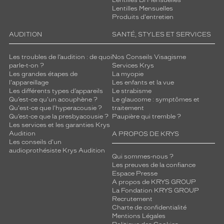
Lentilles Bi Mensuelles
Lentilles Mensuelles
Produits d'entretien
AUDITION
SANTÉ, STYLES ET SERVICES
Les troubles de l’audition : de quoi
Nos Conseils Visagisme
parle-t-on ?
Services Krys
Les grandes étapes de
La myopie
l'appareillage
Les enfants et la vue
Les différents types d’appareils
Le strabisme
Qu’est-ce qu'un acouphène ?
Le glaucome : symptômes et
Qu'est-ce que l'hyperacousie ?
traitement
Qu’est-ce que la presbyacousie ?
Paupière qui tremble ?
Les services et les garanties Krys
Audition
A PROPOS DE KRYS
Les conseils d'un
audioprothésiste Krys Audition
Qui sommes-nous ?
Les preuves de la confiance
Espace Presse
A propos de KRYS GROUP
La Fondation KRYS GROUP
Recrutement
Charte de confidentialité
Mentions Légales