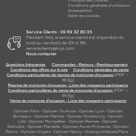
Politique des Cookies
Conditions générales d'utilisation
Accessibilité
Gérer les cookies
Service Clients : 09 69 32 80 35
Pendant l'été, le service clients est disponible du
lundi au vendredi de 10h à 18h.
serviceclients@krys.com
Nous contacter
Questions fréquentes
Commandes - Retours - Remboursement
Conditions des offres sur le site
Conditions générales de vente
Conditions particulières de reprise de montures d’occasion
[PDF —
86
Ko
]
Reprise de montures d’occasion - Liste des magasins participants
Conditions particulières de vente de montures d’occasion
[PDF —
94
Ko
]
Vente de montures d’occasion - Liste des magasins participants
Opticien Paris
-
Opticien Toulouse
-
Opticien Lyon
-
Opticien
Bordeaux
-
Opticien Nantes
-
Opticien Strasbourg
-
Opticien
Lille
-
Opticien Montpellier
-
Opticien Rennes
-
Opticien
Grenoble
-
Opticien Marseille
-
Opticien Aix-en-Provence
-
Opticien
Reims
-
Opticien Angers
-
Opticien Nancy
-
Audioprothésiste Paris
-