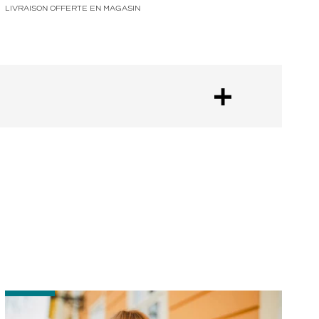
LIVRAISON OFFERTE EN MAGASIN
-
-
Comment
P