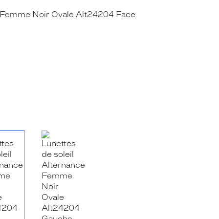
RE_FACEBOOK_TITLE
.SHARE_TWITTER_TITLE