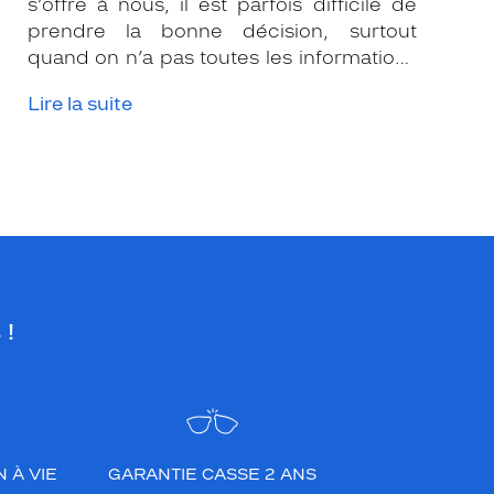
s’offre à nous, il est parfois difficile de
prendre la bonne décision, surtout
quand on n’a pas toutes les informations
nécessaires. Les opticiens Krys sont là
Lire la suite
pour vous conseiller et apporter leur
expertise afin que vous fassiez le bon
choix en fonction de votre amétropie
et/ou de l’activité sportive pratiquée.
 !
 À VIE
GARANTIE CASSE 2 ANS