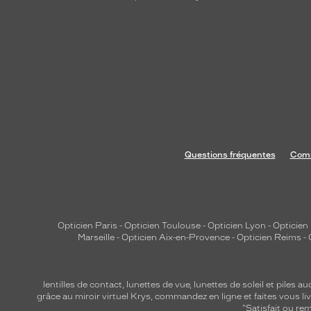
Questions fréquentes
Comm
Opticien Paris
-
Opticien Toulouse
-
Opticien Lyon
-
Opticien
Marseille
-
Opticien Aix-en-Provence
-
Opticien Reims
-
lentilles de contact
,
lunettes de vue
,
lunettes de soleil
et
piles au
grâce au miroir virtuel Krys, commandez en ligne et faites vous liv
"Satisfait ou r