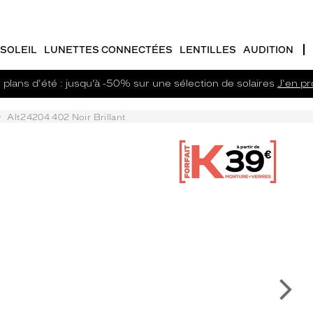
SOLEIL
LUNETTES CONNECTÉES
LENTILLES
AUDITION
plans d'été : jusqu’à -50% sur une sélection de solaires
J'en pro
Alt24204 402 Noir Brillant
Su