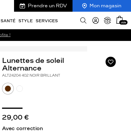
Prendre un RDV
Mon magasin
Mon
Afficher
SANTÉ
STYLE
SERVICES
vide
panie
la
recherche
fite !
Lunettes de soleil
Ajouter
à
Alternance
ma
ALT24204 402 NOIR BRILLANT
liste
d’envies
29,00 €
ivant
Avec correction