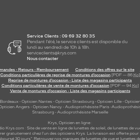
Service Clients : 09 69 32 80 35
Pendant l'été, le service clients est disponible du
lundi au vendredi de 10h à 18h.
serviceclients@krys.com
Nous contacter
andes - Retours - Remboursement
Conditions des offres sur le site
Conditions particulières de reprise de montures d’occasion
[PDF — 86
Ko
]
Reprise de montures d’occasion - Liste des magasins participants
Conditions particulières de vente de montures d’occasion
[PDF — 94
Ko
]
Vente de montures d’occasion - Liste des magasins participants
 Bordeaux
-
Opticien Nantes
-
Opticien Strasbourg
-
Opticien Lille
-
Opticien
Opticien Angers
-
Opticien Nancy
-
Audioprothésiste Paris
-
Audioprothési
Strasbourg
-
Audioprothésiste Marseille
Krys, Opticien en ligne :
dio
Krys.com : Site de vente en ligne de lunettes de soleil, de lunettes de vu
rer gratuitement chez l'un des opticiens Krys. La livraison est offerte pour
emboursé 30 jours". Retrouvez nos marques de lunettes de vue et
lunettes d