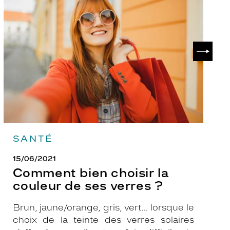
bien
ch
choisir
le
la
v
couleur
p
de
?
SUIVAN
ses
verres
?
SANTÉ
15/06/2021
Comment bien choisir la
couleur de ses verres ?
Brun, jaune/orange, gris, vert… lorsque le
choix de la teinte des verres solaires