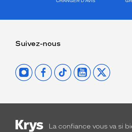
CHANGER D’AVIS
GR
Suivez-nous
INSTAGRAM
FACEBOOK
TIKTOK
YOUTUBE
X
La confiance
vous va si b