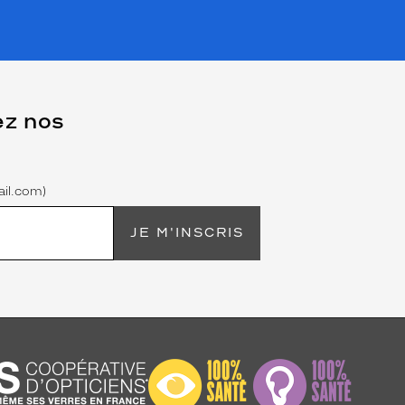
ez nos
il.com)
JE M'INSCRIS