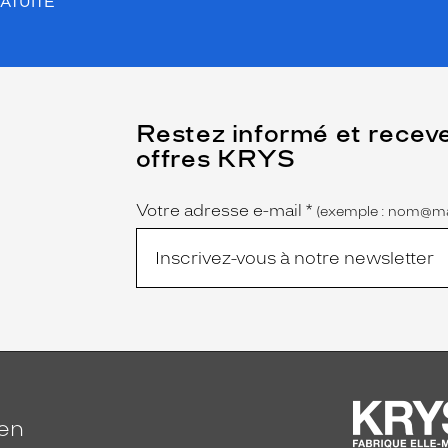
ATUITE
(Ce
Restez informé et recev
champ
offres KRYS
est
Name
obligatoire)
Votre adresse e-mail
*
(exemple : nom@ma
ien