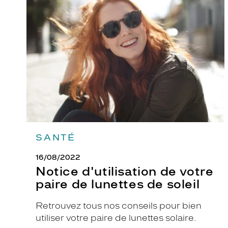
d'utilisation
de
votre
paire
de
lunettes
de
soleil
SANTÉ
16/08/2022
Notice d'utilisation de votre
paire de lunettes de soleil
Retrouvez tous nos conseils pour bien
utiliser votre paire de lunettes solaire.