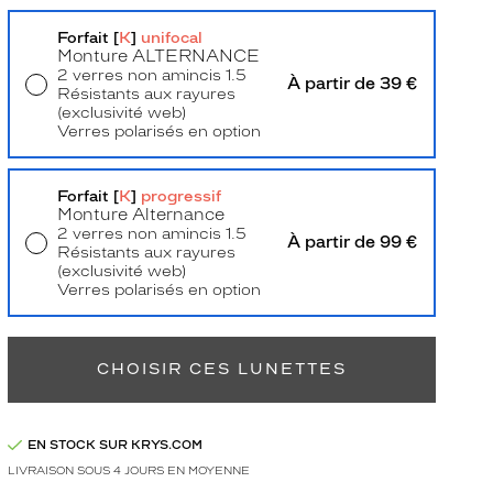
Forfait [
K
]
unifocal
Monture
ALTERNANCE
2 verres non amincis 1.5
À partir de 39 €
Résistants aux rayures
(exclusivité web)
Verres polarisés en option
Livraison à domicile
5,90 €
Retrait en magasin
Offert
Forfait [
K
]
progressif
Monture Alternance
2 verres non amincis 1.5
À partir de 99 €
Résistants aux rayures
(exclusivité web)
Verres polarisés en option
Retrait en magasin
Offert
CHOISIR CES LUNETTES
EN STOCK SUR KRYS.COM
LIVRAISON SOUS 4 JOURS EN MOYENNE