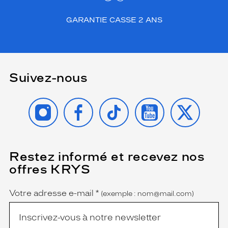
GARANTIE CASSE 2 ANS
Suivez-nous
INSTAGRAM
FACEBOOK
TIKTOK
YOUTUBE
X
Restez informé et recevez nos
(Ce
champ
offres KRYS
est
Name
obligatoire)
Votre adresse e-mail
*
(exemple : nom@mail.com)