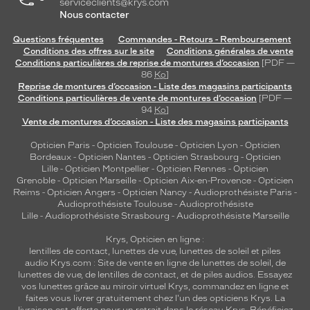
serviceclients@krys.com
Nous contacter
Questions fréquentes
Commandes - Retours - Remboursement
Conditions des offres sur le site
Conditions générales de vente
Conditions particulières de reprise de montures d’occasion
[PDF —
86
Ko
]
Reprise de montures d’occasion - Liste des magasins participants
Conditions particulières de vente de montures d’occasion
[PDF —
94
Ko
]
Vente de montures d’occasion - Liste des magasins participants
Opticien Paris
-
Opticien Toulouse
-
Opticien Lyon
-
Opticien
Bordeaux
-
Opticien Nantes
-
Opticien Strasbourg
-
Opticien
Lille
-
Opticien Montpellier
-
Opticien Rennes
-
Opticien
Grenoble
-
Opticien Marseille
-
Opticien Aix-en-Provence
-
Opticien
Reims
-
Opticien Angers
-
Opticien Nancy
-
Audioprothésiste Paris
-
Audioprothésiste Toulouse
-
Audioprothésiste
Lille
-
Audioprothésiste Strasbourg
-
Audioprothésiste Marseille
Krys, Opticien en ligne :
lentilles de contact
,
lunettes de vue
,
lunettes de soleil
et
piles
audio
Krys.com : Site de vente en ligne de lunettes de soleil, de
lunettes de vue, de
lentilles de contact
, et de piles audios. Essayez
vos lunettes grâce au miroir virtuel Krys, commandez en ligne et
faites vous livrer gratuitement chez l'un des opticiens Krys. La