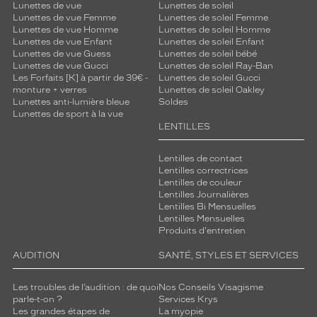
Lunettes de vue
Lunettes de soleil
Lunettes de vue Femme
Lunettes de soleil Femme
Lunettes de vue Homme
Lunettes de soleil Homme
Lunettes de vue Enfant
Lunettes de soleil Enfant
Lunettes de vue Guess
Lunettes de soleil bébé
Lunettes de vue Gucci
Lunettes de soleil Ray-Ban
Les Forfaits [K] à partir de 39€ -
Lunettes de soleil Gucci
monture + verres
Lunettes de soleil Oakley
Lunettes anti-lumière bleue
Soldes
Lunettes de sport à la vue
LENTILLES
Lentilles de contact
Lentilles correctrices
Lentilles de couleur
Lentilles Journalières
Lentilles Bi Mensuelles
Lentilles Mensuelles
Produits d'entretien
AUDITION
SANTÉ, STYLES ET SERVICES
Les troubles de l’audition : de quoi
Nos Conseils Visagisme
parle-t-on ?
Services Krys
Les grandes étapes de
La myopie