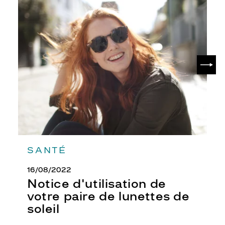
Notice
d'utilisation
de
votre
paire
de
SUIV
lunettes
de
soleil
SANTÉ
16/08/2022
Notice d'utilisation de
votre paire de lunettes de
soleil