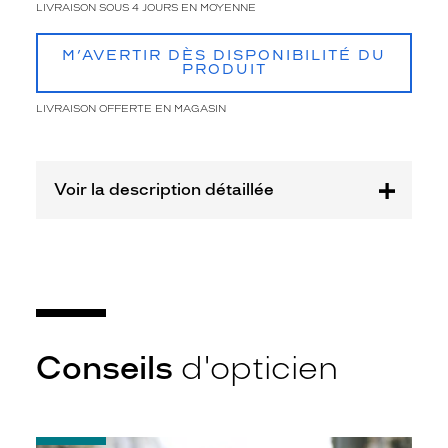
LIVRAISON SOUS 4 JOURS EN MOYENNE
-50%
Matière
M’AVERTIR DÈS DISPONIBILITÉ DU
PRODUIT
Plastique
Fournisseur
LIVRAISON OFFERTE EN MAGASIN
Codir
Marque
Alternance
Voir la description détaillée
Conseils
d'opticien
-