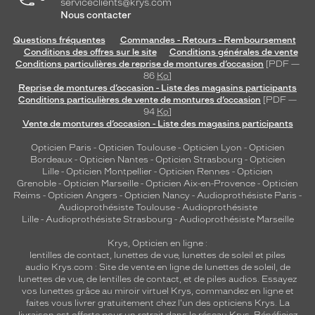
serviceclients@krys.com
Nous contacter
Questions fréquentes
Commandes - Retours - Remboursement
Conditions des offres sur le site
Conditions générales de vente
Conditions particulières de reprise de montures d’occasion
[PDF —
86
Ko
]
Reprise de montures d’occasion - Liste des magasins participants
Conditions particulières de vente de montures d’occasion
[PDF —
94
Ko
]
Vente de montures d’occasion - Liste des magasins participants
Opticien Paris
-
Opticien Toulouse
-
Opticien Lyon
-
Opticien
Bordeaux
-
Opticien Nantes
-
Opticien Strasbourg
-
Opticien
Lille
-
Opticien Montpellier
-
Opticien Rennes
-
Opticien
Grenoble
-
Opticien Marseille
-
Opticien Aix-en-Provence
-
Opticien
Reims
-
Opticien Angers
-
Opticien Nancy
-
Audioprothésiste Paris
-
Audioprothésiste Toulouse
-
Audioprothésiste
Lille
-
Audioprothésiste Strasbourg
-
Audioprothésiste Marseille
Krys, Opticien en ligne :
lentilles de contact
,
lunettes de vue
,
lunettes de soleil
et
piles
audio
Krys.com : Site de vente en ligne de lunettes de soleil, de
lunettes de vue, de
lentilles de contact
, et de piles audios. Essayez
vos lunettes grâce au miroir virtuel Krys, commandez en ligne et
faites vous livrer gratuitement chez l'un des opticiens Krys. La