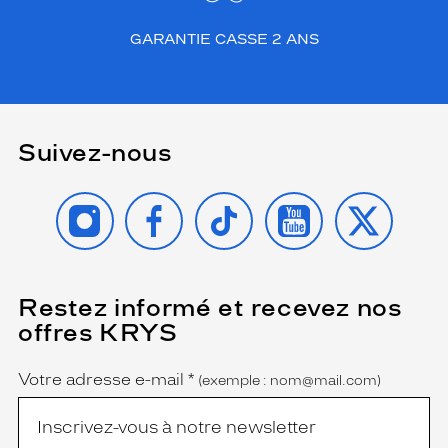
GARANTIE CASSE 2 ANS
Suivez-nous
INSTAGRAM
FACEBOOK
TIKTOK
YOUTUBE
X
Restez informé et recevez nos
(Ce
champ
offres KRYS
est
Name
obligatoire)
Votre adresse e-mail
*
(exemple : nom@mail.com)