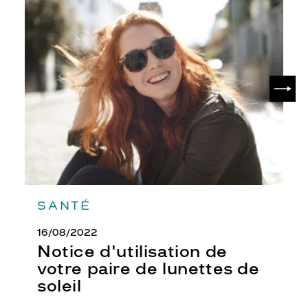
Notice
d'utilisation
de
votre
paire
de
SUIV
lunettes
de
soleil
SANTÉ
16/08/2022
Notice d'utilisation de
votre paire de lunettes de
soleil