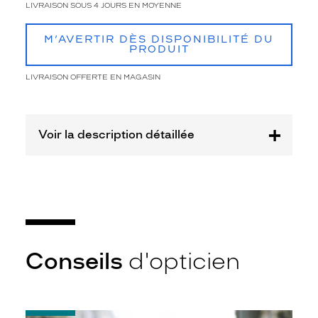
LIVRAISON SOUS 4 JOURS EN MOYENNE
-50%
Afficher
M’AVERTIR DÈS DISPONIBILITÉ DU
la
PRODUIT
mention
Prix
LIVRAISON OFFERTE EN MAGASIN
web
Non
Matière
Voir la description détaillée
Plastique
Fournisseur
Codir
Marque
Alternance
Conseils
d'opticien
-