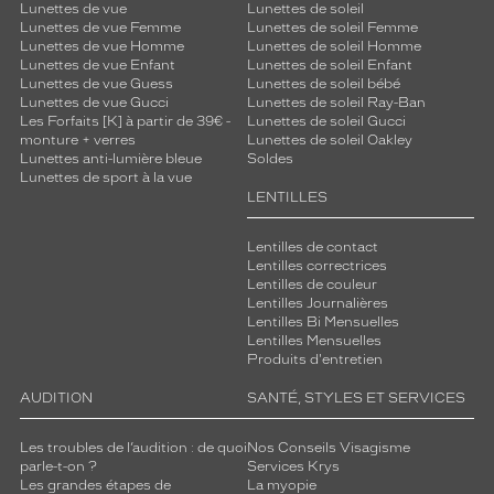
Lunettes de vue
Lunettes de soleil
Lunettes de vue Femme
Lunettes de soleil Femme
Lunettes de vue Homme
Lunettes de soleil Homme
Lunettes de vue Enfant
Lunettes de soleil Enfant
Lunettes de vue Guess
Lunettes de soleil bébé
Lunettes de vue Gucci
Lunettes de soleil Ray-Ban
Les Forfaits [K] à partir de 39€ -
Lunettes de soleil Gucci
monture + verres
Lunettes de soleil Oakley
Lunettes anti-lumière bleue
Soldes
Lunettes de sport à la vue
LENTILLES
Lentilles de contact
Lentilles correctrices
Lentilles de couleur
Lentilles Journalières
Lentilles Bi Mensuelles
Lentilles Mensuelles
Produits d'entretien
AUDITION
SANTÉ, STYLES ET SERVICES
Les troubles de l’audition : de quoi
Nos Conseils Visagisme
parle-t-on ?
Services Krys
Les grandes étapes de
La myopie