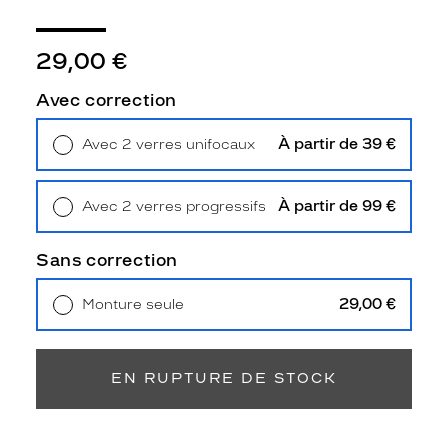
3
Polarisant
29,00 €
Non
Type
Avec correction
de
verres
À partir de 39 €
Avec 2 verres unifocaux
compatibles
Retrait en magasin
Offert
Progressifs
Unifocaux
À partir de 99 €
Avec 2 verres progressifs
Type
Retrait en magasin
Offert
de
Sans correction
montage
29,00 €
Monture seule
Cerclé
Livraison à domicile
5,90 €
Taille
Retrait en magasin
Offert
de
monture
EN RUPTURE DE STOCK
M
discountDetail