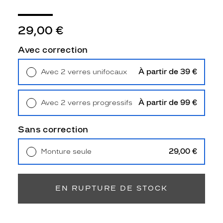
Polarisant
Non
29,00 €
Type
de
Avec correction
verres
compatibles
À partir de 39 €
Avec 2 verres unifocaux
Retrait en magasin
Offert
Progressifs
Unifocaux
Type
À partir de 99 €
Avec 2 verres progressifs
de
Retrait en magasin
Offert
montage
Sans correction
Cerclé
29,00 €
Monture seule
Taille
Livraison à domicile
5,90 €
de
Retrait en magasin
Offert
monture
EN RUPTURE DE STOCK
M
discountDetail
-50%