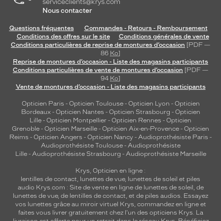
serviceclients@krys.com
Nous contacter
Questions fréquentes
Commandes - Retours - Remboursement
Conditions des offres sur le site
Conditions générales de vente
Conditions particulières de reprise de montures d’occasion
[PDF —
86
Ko
]
Reprise de montures d’occasion - Liste des magasins participants
Conditions particulières de vente de montures d’occasion
[PDF —
94
Ko
]
Vente de montures d’occasion - Liste des magasins participants
Opticien Paris
-
Opticien Toulouse
-
Opticien Lyon
-
Opticien
Bordeaux
-
Opticien Nantes
-
Opticien Strasbourg
-
Opticien
Lille
-
Opticien Montpellier
-
Opticien Rennes
-
Opticien
Grenoble
-
Opticien Marseille
-
Opticien Aix-en-Provence
-
Opticien
Reims
-
Opticien Angers
-
Opticien Nancy
-
Audioprothésiste Paris
-
Audioprothésiste Toulouse
-
Audioprothésiste
Lille
-
Audioprothésiste Strasbourg
-
Audioprothésiste Marseille
Krys, Opticien en ligne :
lentilles de contact
,
lunettes de vue
,
lunettes de soleil
et
piles
audio
Krys.com : Site de vente en ligne de lunettes de soleil, de
lunettes de vue, de
lentilles de contact
, et de piles audios. Essayez
vos lunettes grâce au miroir virtuel Krys, commandez en ligne et
faites vous livrer gratuitement chez l'un des opticiens Krys. La