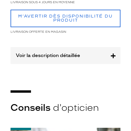
LIVRAISON SOUS 4 JOURS EN MOYENNE
Afficher
la
M’AVERTIR DÈS DISPONIBILITÉ DU
mention
PRODUIT
Prix
web
LIVRAISON OFFERTE EN MAGASIN
Non
Matière
Voir la description détaillée
Plastique
Fournisseur
Codir
Marque
Alternance
Conseils
d'opticien
-