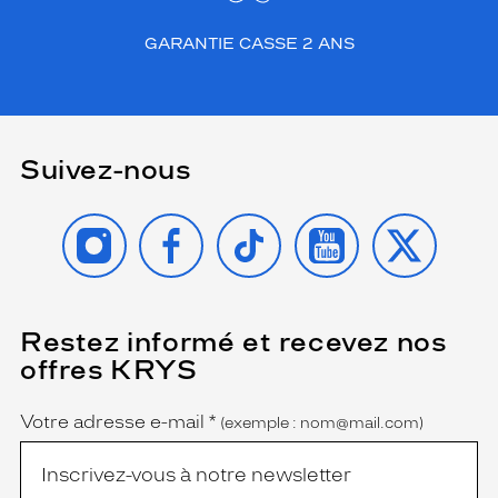
GARANTIE CASSE 2 ANS
Suivez-nous
INSTAGRAM
FACEBOOK
TIKTOK
YOUTUBE
X
Restez informé et recevez nos
(Ce
champ
offres KRYS
est
Name
obligatoire)
Votre adresse e-mail
*
(exemple : nom@mail.com)