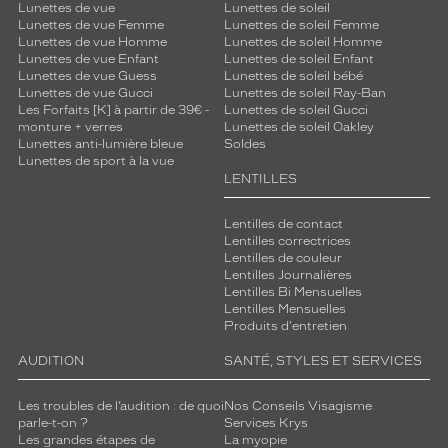
Lunettes de vue
Lunettes de soleil
Lunettes de vue Femme
Lunettes de soleil Femme
Lunettes de vue Homme
Lunettes de soleil Homme
Lunettes de vue Enfant
Lunettes de soleil Enfant
Lunettes de vue Guess
Lunettes de soleil bébé
Lunettes de vue Gucci
Lunettes de soleil Ray-Ban
Les Forfaits [K] à partir de 39€ -
Lunettes de soleil Gucci
monture + verres
Lunettes de soleil Oakley
Lunettes anti-lumière bleue
Soldes
Lunettes de sport à la vue
LENTILLES
Lentilles de contact
Lentilles correctrices
Lentilles de couleur
Lentilles Journalières
Lentilles Bi Mensuelles
Lentilles Mensuelles
Produits d'entretien
AUDITION
SANTÉ, STYLES ET SERVICES
Les troubles de l’audition : de quoi
Nos Conseils Visagisme
parle-t-on ?
Services Krys
Les grandes étapes de
La myopie