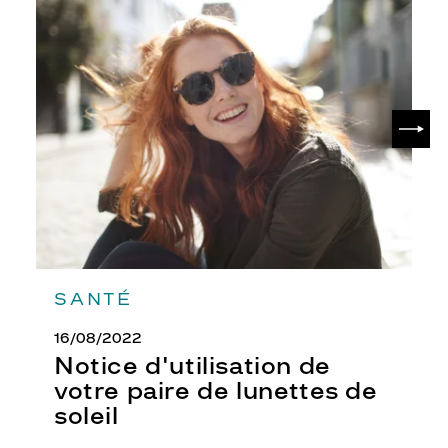
Notice
d'utilisation
de
votre
paire
de
SUIV
lunettes
de
soleil
SANTÉ
16/08/2022
Notice d'utilisation de
votre paire de lunettes de
soleil