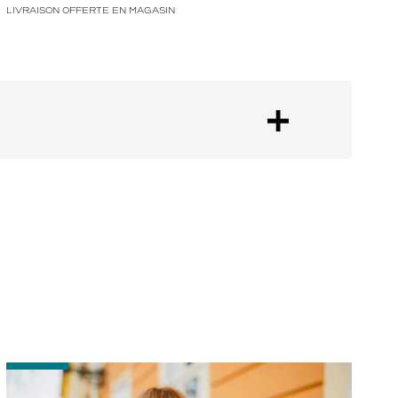
LIVRAISON OFFERTE EN MAGASIN
-
-
Comment
P