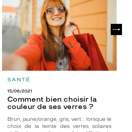
bien
ch
choisir
le
la
v
couleur
p
de
?
SUIVAN
ses
verres
?
SANTÉ
15/06/2021
Comment bien choisir la
couleur de ses verres ?
Brun, jaune/orange, gris, vert… lorsque le
choix de la teinte des verres solaires