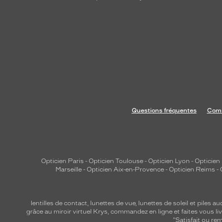
Questions fréquentes
Comm
Opticien Paris
-
Opticien Toulouse
-
Opticien Lyon
-
Opticien
Marseille
-
Opticien Aix-en-Provence
-
Opticien Reims
-
lentilles de contact
,
lunettes de vue
,
lunettes de soleil
et
piles au
grâce au miroir virtuel Krys, commandez en ligne et faites vous liv
"Satisfait ou r