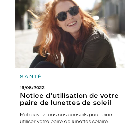
d'utilisation
de
votre
paire
de
lunettes
de
soleil
SANTÉ
16/08/2022
Notice d'utilisation de votre
paire de lunettes de soleil
Retrouvez tous nos conseils pour bien
utiliser votre paire de lunettes solaire.