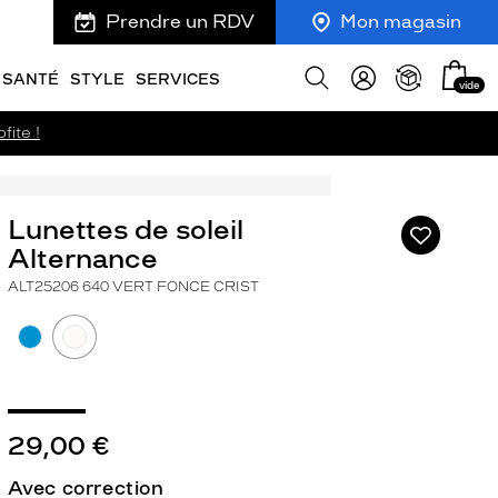
Prendre un RDV
Mon magasin
Mon
Afficher
SANTÉ
STYLE
SERVICES
vide
panie
la
recherche
fite !
Lunettes de soleil
Ajouter
à
Alternance
ma
ALT25206 640 VERT FONCE CRIST
liste
d’envies
29,00 €
ivant
Avec correction