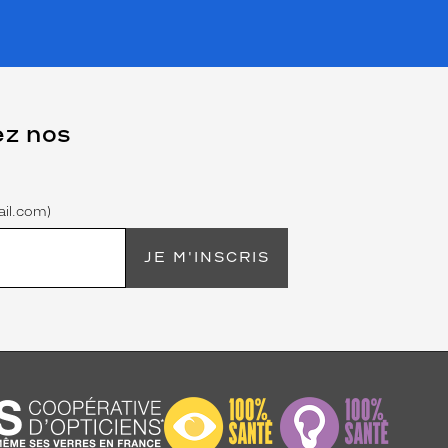
ez nos
il.com)
JE M'INSCRIS