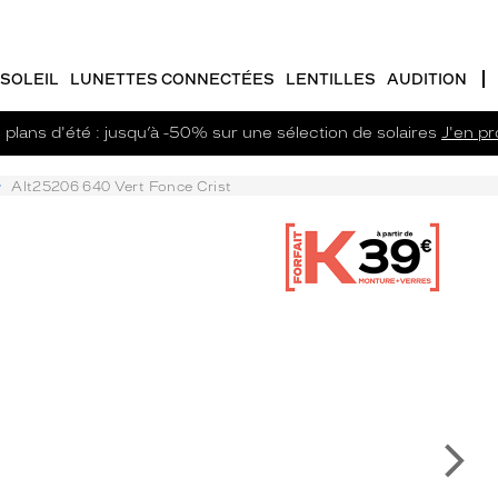
SOLEIL
LUNETTES CONNECTÉES
LENTILLES
AUDITION
plans d'été : jusqu’à -50% sur une sélection de solaires
J'en pro
Alt25206 640 Vert Fonce Crist
Su