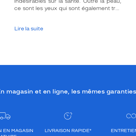
indésirables sur la santé. Outre la peau,
ce sont les yeux qui sont également très
exposés aux rayonnements ultraviolets
(UV). Même si le soleil se fait discret ou
Lire la suite
que le temps est couvert, il est donc
impératif de les protéger en ville, à la
mer, à la montagne, lors de toutes les
activités en extérieur.
n magasin et en ligne, les mêmes garanties
N EN MAGASIN
LIVRAISON RAPIDE*
ENTRETIEN