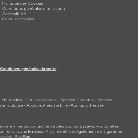
Politique des Cookies
Conditions générales d'utilisation
Accessibilité
Gérer les cookies
Conditions générales de vente
 Montpellier
-
Opticien Rennes
-
Opticien Grenoble
-
Opticien
ste Toulouse
-
Audioprothésiste Lille
-
Audioprothésiste
e, de
lentilles de contact
, et de piles audios. Essayez vos lunettes
 un retrait dans le réseau Krys. Bénéficiez également de la garantie
e soleil : Ray Ban