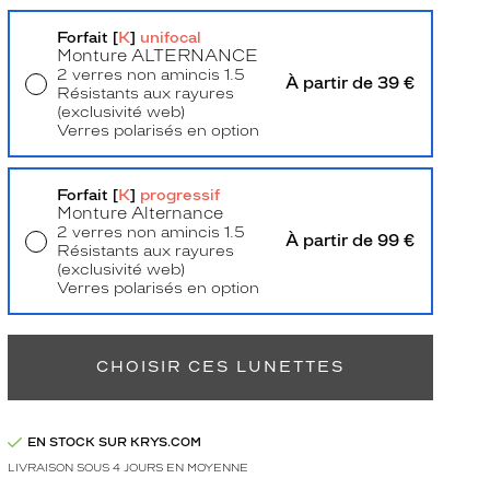
Forfait [
K
]
unifocal
Monture
ALTERNANCE
2 verres non amincis 1.5
À partir de 39 €
Résistants aux rayures
(exclusivité web)
Verres polarisés en option
Livraison à domicile
5,90 €
Retrait en magasin
Offert
Forfait [
K
]
progressif
Monture Alternance
2 verres non amincis 1.5
À partir de 99 €
Résistants aux rayures
(exclusivité web)
Verres polarisés en option
Retrait en magasin
Offert
CHOISIR CES LUNETTES
EN STOCK SUR KRYS.COM
LIVRAISON SOUS 4 JOURS EN MOYENNE