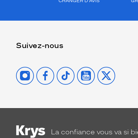
CHANGER D’AVIS
GR
Suivez-nous
INSTAGRAM
FACEBOOK
TIKTOK
YOUTUBE
X
La confiance
vous va si b