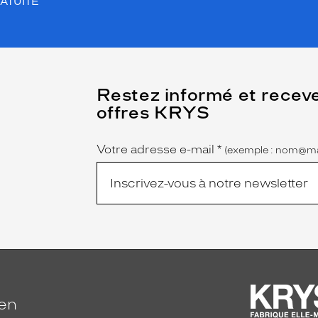
ATUITE
(Ce
Restez informé et recev
champ
offres KRYS
est
Name
obligatoire)
Votre adresse e-mail
*
(exemple : nom@ma
ien