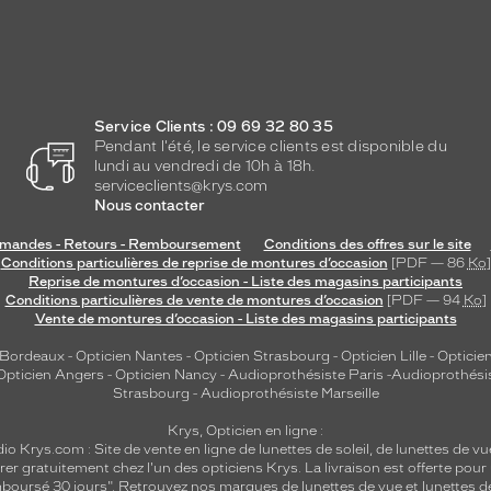
Service Clients : 09 69 32 80 35
Pendant l'été, le service clients est disponible du
lundi au vendredi de 10h à 18h.
serviceclients@krys.com
Nous contacter
andes - Retours - Remboursement
Conditions des offres sur le site
Conditions particulières de reprise de montures d’occasion
[PDF — 86
Ko
]
Reprise de montures d’occasion - Liste des magasins participants
Conditions particulières de vente de montures d’occasion
[PDF — 94
Ko
]
Vente de montures d’occasion - Liste des magasins participants
 Bordeaux
-
Opticien Nantes
-
Opticien Strasbourg
-
Opticien Lille
-
Opticien
Opticien Angers
-
Opticien Nancy
-
Audioprothésiste Paris
-
Audioprothési
Strasbourg
-
Audioprothésiste Marseille
Krys, Opticien en ligne :
dio
Krys.com : Site de vente en ligne de lunettes de soleil, de lunettes de vu
rer gratuitement chez l'un des opticiens Krys. La livraison est offerte pour
emboursé 30 jours". Retrouvez nos marques de lunettes de vue et
lunettes d