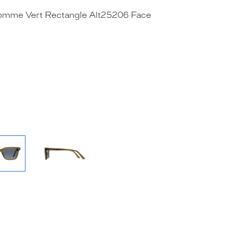
RE_FACEBOOK_TITLE
.SHARE_TWITTER_TITLE