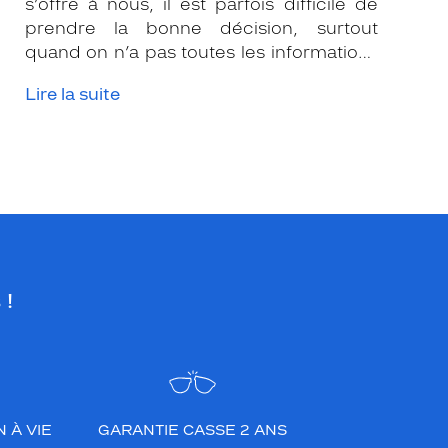
s’offre à nous, il est parfois difficile de
prendre la bonne décision, surtout
quand on n’a pas toutes les informations
nécessaires. Les opticiens Krys sont là
Lire la suite
pour vous conseiller et apporter leur
expertise afin que vous fassiez le bon
choix en fonction de votre amétropie
et/ou de l’activité sportive pratiquée.
 !
 À VIE
GARANTIE CASSE 2 ANS