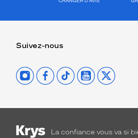
CHANGER D’AVIS
GR
Suivez-nous
INSTAGRAM
FACEBOOK
TIKTOK
YOUTUBE
X
La confiance
vous va si b