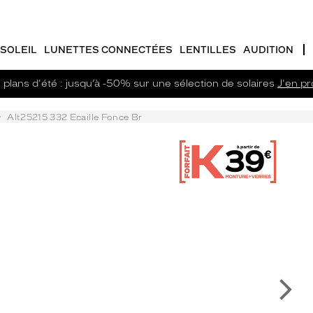
SOLEIL
LUNETTES CONNECTÉES
LENTILLES
AUDITION
plans d'été : jusqu’à -50% sur une sélection de solaires
J'en pro
Alt25215 332 Ecaille Fonce Br
Su