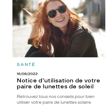
d'utilisation
de
votre
paire
de
lunettes
de
soleil
SANTÉ
16/08/2022
Notice d'utilisation de votre
paire de lunettes de soleil
Retrouvez tous nos conseils pour bien
utiliser votre paire de lunettes solaire.