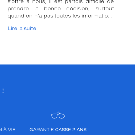
s’offre à nous, il est parfois difficile de
prendre la bonne décision, surtout
quand on n’a pas toutes les informations
nécessaires. Les opticiens Krys sont là
Lire la suite
pour vous conseiller et apporter leur
expertise afin que vous fassiez le bon
choix en fonction de votre amétropie
et/ou de l’activité sportive pratiquée.
 !
 À VIE
GARANTIE CASSE 2 ANS