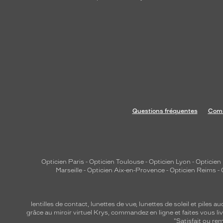
Questions fréquentes
Comm
Opticien Paris
-
Opticien Toulouse
-
Opticien Lyon
-
Opticien
Marseille
-
Opticien Aix-en-Provence
-
Opticien Reims
-
lentilles de contact
,
lunettes de vue
,
lunettes de soleil
et
piles au
grâce au miroir virtuel Krys, commandez en ligne et faites vous liv
"Satisfait ou r