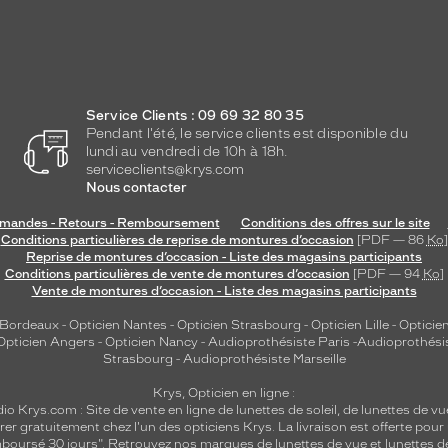
Service Clients : 09 69 32 80 35
Pendant l'été, le service clients est disponible du
lundi au vendredi de 10h à 18h.
serviceclients@krys.com
Nous contacter
andes - Retours - Remboursement
Conditions des offres sur le site
Conditions particulières de reprise de montures d’occasion
[PDF — 86
Ko
]
Reprise de montures d’occasion - Liste des magasins participants
Conditions particulières de vente de montures d’occasion
[PDF — 94
Ko
]
Vente de montures d’occasion - Liste des magasins participants
 Bordeaux
-
Opticien Nantes
-
Opticien Strasbourg
-
Opticien Lille
-
Opticien
Opticien Angers
-
Opticien Nancy
-
Audioprothésiste Paris
-
Audioprothési
Strasbourg
-
Audioprothésiste Marseille
Krys, Opticien en ligne :
dio
Krys.com : Site de vente en ligne de lunettes de soleil, de lunettes de vu
rer gratuitement chez l'un des opticiens Krys. La livraison est offerte pour
emboursé 30 jours". Retrouvez nos marques de lunettes de vue et
lunettes d