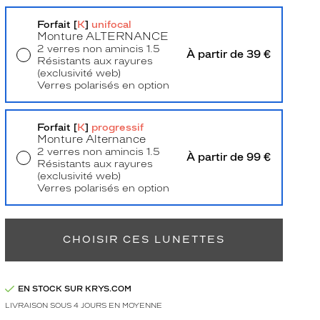
Forfait [
K
]
unifocal
Monture
ALTERNANCE
2 verres non amincis 1.5
À partir de 39 €
Résistants aux rayures
(exclusivité web)
Verres polarisés en option
Livraison à domicile
5,90 €
Retrait en magasin
Offert
Forfait [
K
]
progressif
Monture Alternance
2 verres non amincis 1.5
À partir de 99 €
Résistants aux rayures
(exclusivité web)
Verres polarisés en option
Retrait en magasin
Offert
CHOISIR CES LUNETTES
EN STOCK SUR KRYS.COM
LIVRAISON SOUS 4 JOURS EN MOYENNE