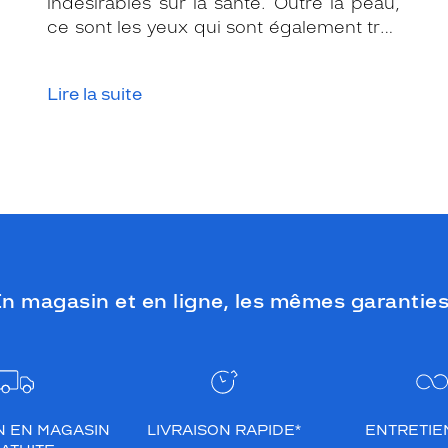
indésirables sur la santé. Outre la peau,
ce sont les yeux qui sont également très
exposés aux rayonnements ultraviolets
(UV). Même si le soleil se fait discret ou
Lire la suite
que le temps est couvert, il est donc
impératif de les protéger en ville, à la
mer, à la montagne, lors de toutes les
activités en extérieur.
n magasin et en ligne, les mêmes garanties
N EN MAGASIN
LIVRAISON RAPIDE*
ENTRETIEN