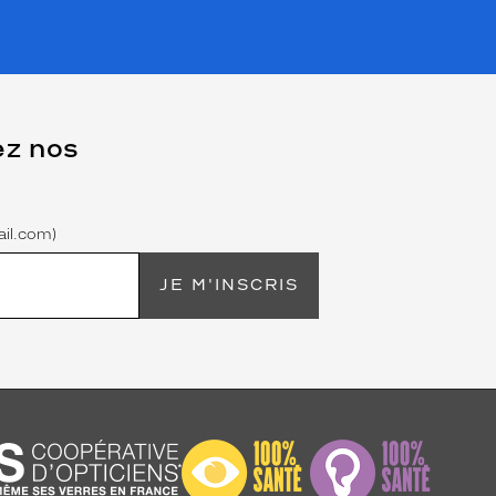
ez nos
il.com)
JE M'INSCRIS