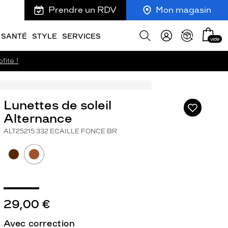
Prendre un RDV
Mon magasin
Mon
Afficher
SANTÉ
STYLE
SERVICES
vide
panie
la
recherche
fite !
Lunettes de soleil
Ajouter
à
Alternance
ma
ALT25215 332 ECAILLE FONCE BR
liste
d’envies
29,00 €
ivant
Avec correction