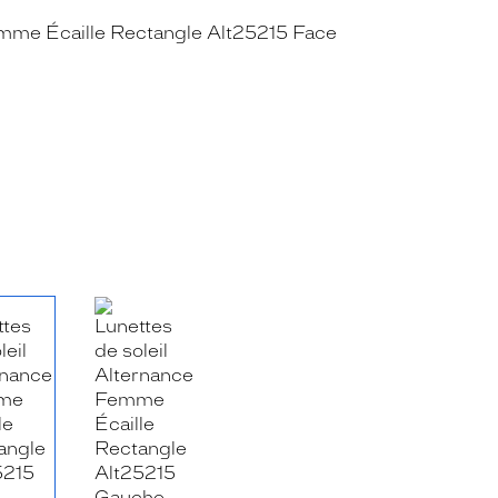
RE_FACEBOOK_TITLE
.SHARE_TWITTER_TITLE