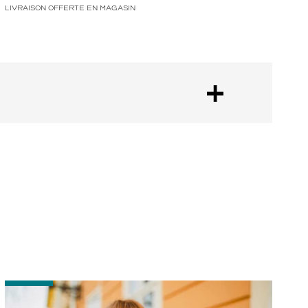
LIVRAISON OFFERTE EN MAGASIN
-
-
Comment
P