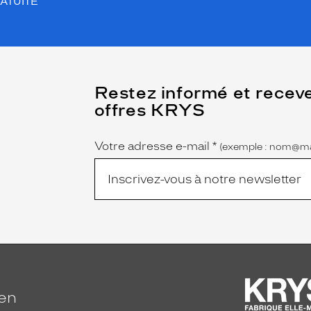
ATUITE
(Ce
Restez informé et recev
champ
offres KRYS
est
Name
obligatoire)
Votre adresse e-mail
*
(exemple : nom@ma
ien