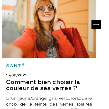
bien
ch
choisir
le
la
v
couleur
p
de
?
SUIVAN
ses
verres
?
SANTÉ
15/06/2021
Comment bien choisir la
couleur de ses verres ?
Brun, jaune/orange, gris, vert… lorsque le
choix de la teinte des verres solaires