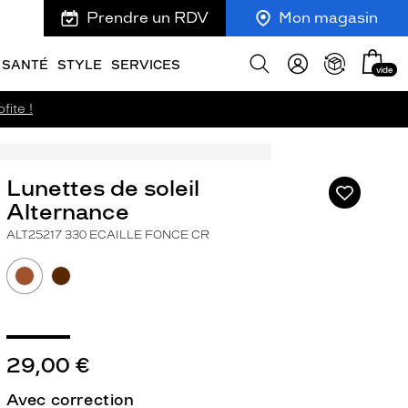
Prendre un RDV
Mon magasin
Mon
Afficher
SANTÉ
STYLE
SERVICES
vide
panie
la
recherche
fite !
Lunettes de soleil
Ajouter
à
Alternance
ma
ALT25217 330 ECAILLE FONCE CR
liste
d’envies
29,00 €
ivant
Avec correction