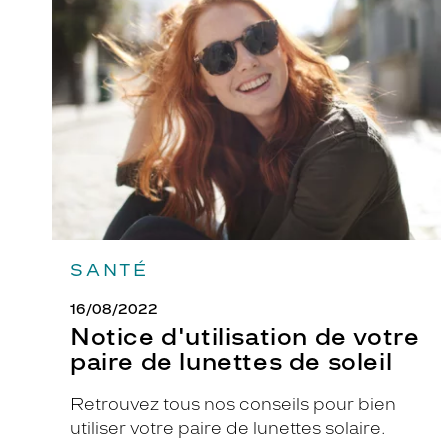
d'utilisation
de
votre
paire
de
lunettes
de
soleil
SANTÉ
16/08/2022
Notice d'utilisation de votre
paire de lunettes de soleil
Retrouvez tous nos conseils pour bien
utiliser votre paire de lunettes solaire.