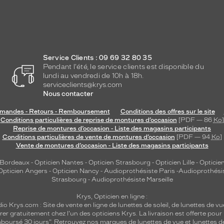
Service Clients : 09 69 32 80 35
Pendant l'été, le service clients est disponible du
lundi au vendredi de 10h à 18h.
serviceclients@krys.com
Nous contacter
andes - Retours - Remboursement
Conditions des offres sur le site
Conditions particulières de reprise de montures d’occasion
[PDF — 86
Ko
]
Reprise de montures d’occasion - Liste des magasins participants
Conditions particulières de vente de montures d’occasion
[PDF — 94
Ko
]
Vente de montures d’occasion - Liste des magasins participants
 Bordeaux
-
Opticien Nantes
-
Opticien Strasbourg
-
Opticien Lille
-
Opticien
Opticien Angers
-
Opticien Nancy
-
Audioprothésiste Paris
-
Audioprothési
Strasbourg
-
Audioprothésiste Marseille
Krys, Opticien en ligne :
dio
Krys.com : Site de vente en ligne de lunettes de soleil, de lunettes de vu
rer gratuitement chez l'un des opticiens Krys. La livraison est offerte pour
emboursé 30 jours". Retrouvez nos marques de lunettes de vue et
lunettes d