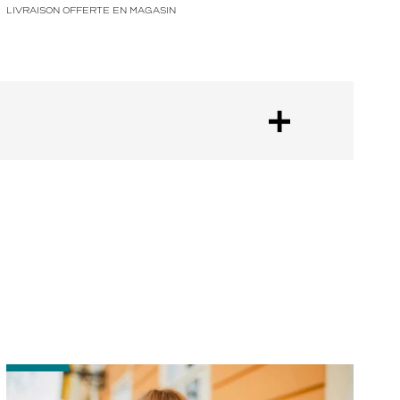
LIVRAISON OFFERTE EN MAGASIN
-
-
Comment
P