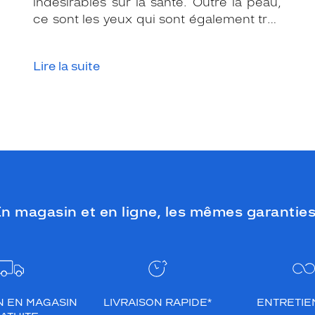
indésirables sur la santé. Outre la peau,
ce sont les yeux qui sont également très
exposés aux rayonnements ultraviolets
(UV). Même si le soleil se fait discret ou
Lire la suite
que le temps est couvert, il est donc
impératif de les protéger en ville, à la
mer, à la montagne, lors de toutes les
activités en extérieur.
n magasin et en ligne, les mêmes garanties
N EN MAGASIN
LIVRAISON RAPIDE*
ENTRETIEN