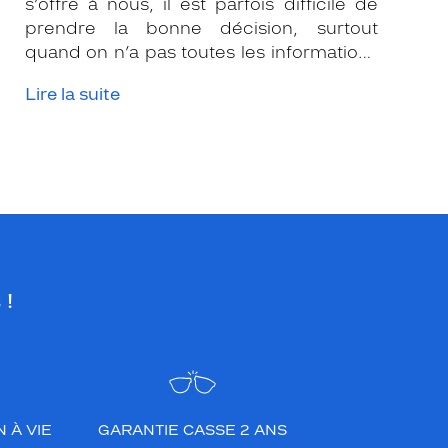
s’offre à nous, il est parfois difficile de
prendre la bonne décision, surtout
quand on n’a pas toutes les informations
nécessaires. Les opticiens Krys sont là
Lire la suite
pour vous conseiller et apporter leur
expertise afin que vous fassiez le bon
choix en fonction de votre amétropie
et/ou de l’activité sportive pratiquée.
 !
 À VIE
GARANTIE CASSE 2 ANS