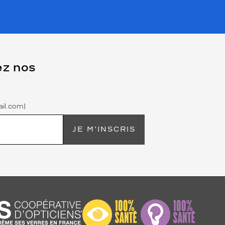
ez nos
il.com)
JE M'INSCRIS