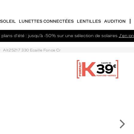
SOLEIL
LUNETTES CONNECTÉES
LENTILLES
AUDITION
plans d'été : jusqu’à -50% sur une sélection de solaires
J'en pro
Alt25217 330 Ecaille Fonce Cr
Su