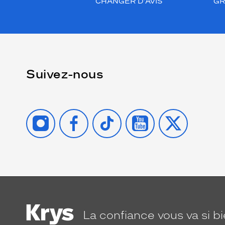
CHANGER D’AVIS
GR
Suivez-nous
INSTAGRAM
FACEBOOK
TIKTOK
YOUTUBE
X
La confiance
vous va si b