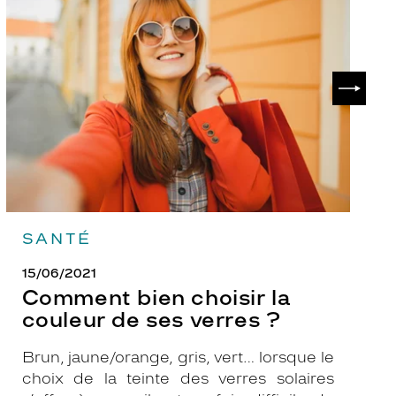
bien
ch
choisir
le
la
v
couleur
p
de
?
SUIVAN
ses
verres
?
SANTÉ
15/06/2021
Comment bien choisir la
couleur de ses verres ?
Brun, jaune/orange, gris, vert… lorsque le
choix de la teinte des verres solaires