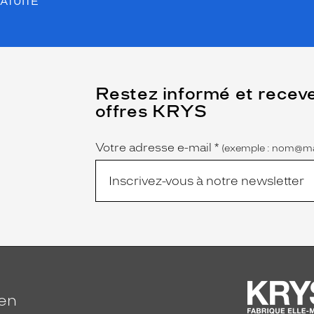
ATUITE
(Ce
Restez informé et recev
champ
offres KRYS
est
Name
obligatoire)
Votre adresse e-mail
*
(exemple : nom@ma
ien