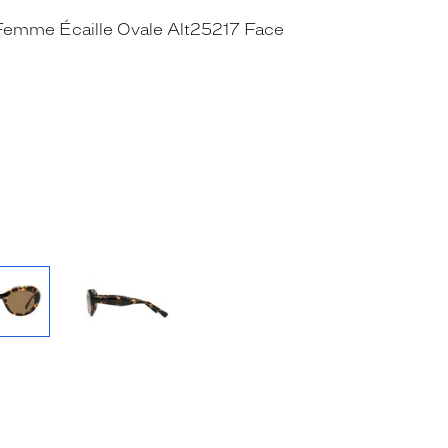
RE_FACEBOOK_TITLE
.SHARE_TWITTER_TITLE