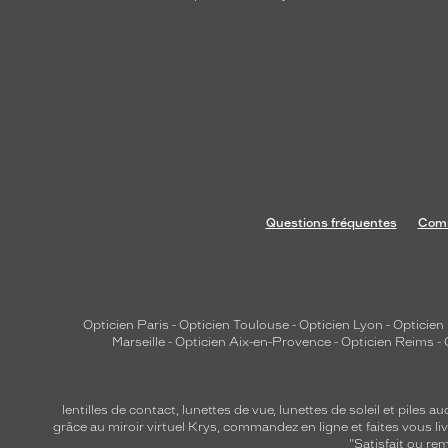
Questions fréquentes
Comm
Opticien Paris
-
Opticien Toulouse
-
Opticien Lyon
-
Opticien
Marseille
-
Opticien Aix-en-Provence
-
Opticien Reims
-
lentilles de contact
,
lunettes de vue
,
lunettes de soleil
et
piles au
grâce au miroir virtuel Krys, commandez en ligne et faites vous liv
"Satisfait ou r