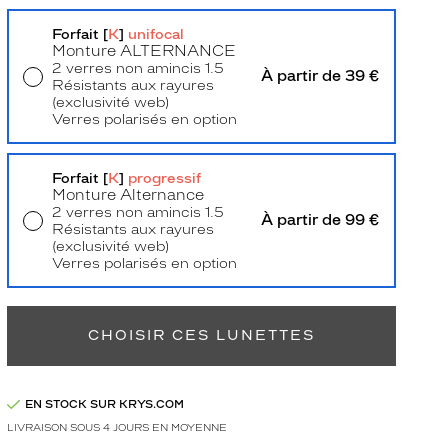
Forfait [
K
]
unifocal
Monture
ALTERNANCE
2 verres non amincis 1.5
À partir de 39 €
Résistants aux rayures
(exclusivité web)
Verres polarisés en option
Livraison à domicile
5,90 €
Retrait en magasin
Offert
Forfait [
K
]
progressif
Monture Alternance
2 verres non amincis 1.5
À partir de 99 €
Résistants aux rayures
(exclusivité web)
Verres polarisés en option
Retrait en magasin
Offert
CHOISIR CES LUNETTES
EN STOCK SUR KRYS.COM
LIVRAISON SOUS 4 JOURS EN MOYENNE