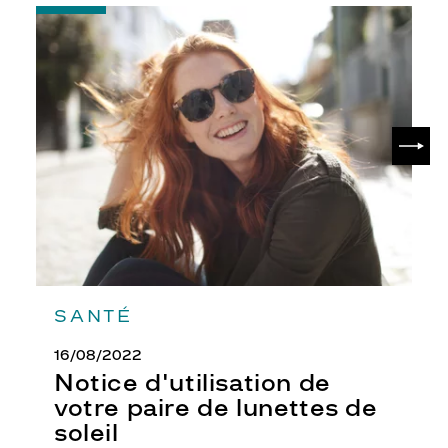
-
Notice
d'utilisation
de
votre
paire
de
SUIV
lunettes
de
soleil
SANTÉ
16/08/2022
Notice d'utilisation de
votre paire de lunettes de
soleil