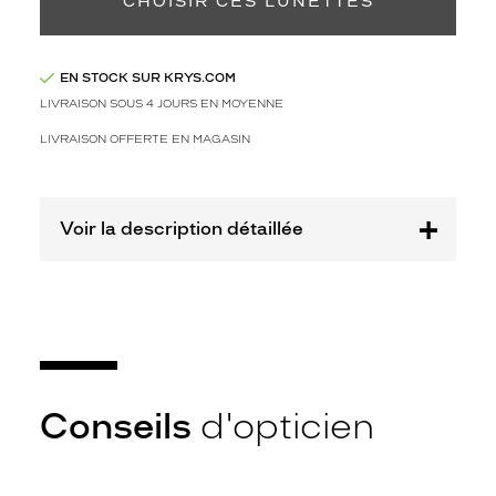
CHOISIR CES LUNETTES
mention
Prix
web
EN STOCK SUR KRYS.COM
LIVRAISON SOUS 4 JOURS EN MOYENNE
Non
Matière
LIVRAISON OFFERTE EN MAGASIN
Plastique
Fournisseur
Voir la description détaillée
Codir
Marque
Alternance
Conseils
d'opticien