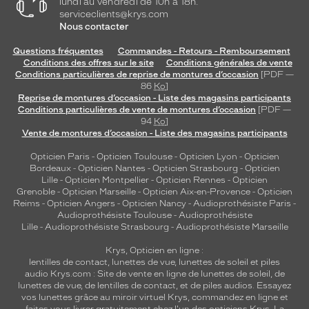
lundi au vendredi de 10h à 18h.
serviceclients@krys.com
Nous contacter
Questions fréquentes
Commandes - Retours - Remboursement
Conditions des offres sur le site
Conditions générales de vente
Conditions particulières de reprise de montures d’occasion
[PDF —
86
Ko
]
Reprise de montures d’occasion - Liste des magasins participants
Conditions particulières de vente de montures d’occasion
[PDF —
94
Ko
]
Vente de montures d’occasion - Liste des magasins participants
Opticien Paris
-
Opticien Toulouse
-
Opticien Lyon
-
Opticien
Bordeaux
-
Opticien Nantes
-
Opticien Strasbourg
-
Opticien
Lille
-
Opticien Montpellier
-
Opticien Rennes
-
Opticien
Grenoble
-
Opticien Marseille
-
Opticien Aix-en-Provence
-
Opticien
Reims
-
Opticien Angers
-
Opticien Nancy
-
Audioprothésiste Paris
-
Audioprothésiste Toulouse
-
Audioprothésiste
Lille
-
Audioprothésiste Strasbourg
-
Audioprothésiste Marseille
Krys, Opticien en ligne :
lentilles de contact
,
lunettes de vue
,
lunettes de soleil
et
piles
audio
Krys.com : Site de vente en ligne de lunettes de soleil, de
lunettes de vue, de
lentilles de contact
, et de piles audios. Essayez
vos lunettes grâce au miroir virtuel Krys, commandez en ligne et