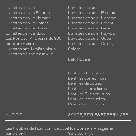
Lunettes de vue
Lunettes de soleil
Lunettes de vue Femme
Lunettes de soleil Femme
Lunettes de vue Homme
Lunettes de soleil Homme
Lunettes de vue Enfant
Lunettes de soleil Enfant
Lunettes de vue Guess
Lunettes de soleil bébé
Lunettes de vue Gucci
Lunettes de soleil Ray-Ban
Les Forfaits [K] à partir de 39€ -
Lunettes de soleil Gucci
monture + verres
Lunettes de soleil Oakley
Lunettes anti-lumière bleue
Soldes
Lunettes de sport à la vue
LENTILLES
Lentilles de contact
Lentilles correctrices
Lentilles de couleur
Lentilles Journalières
Lentilles Bi Mensuelles
Lentilles Mensuelles
Produits d'entretien
AUDITION
SANTÉ, STYLES ET SERVICES
Les troubles de l’audition : de quoi
Nos Conseils Visagisme
parle-t-on ?
Services Krys