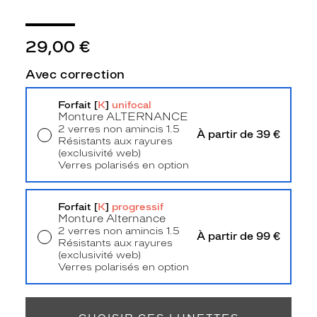
3
Polarisant
29,00 €
Non
Type
Avec correction
de
verres
compatibles
Forfait [
K
]
unifocal
Monture
ALTERNANCE
2 verres non amincis 1.5
Progressifs
À partir de 39 €
Résistants aux rayures
Unifocaux
(exclusivité web)
Type
Verres polarisés en option
de
Livraison à domicile
5,90 €
montage
Retrait en magasin
Offert
Forfait [
K
]
progressif
Cerclé
Monture Alternance
Taille
2 verres non amincis 1.5
À partir de 99 €
Résistants aux rayures
de
(exclusivité web)
monture
Verres polarisés en option
Retrait en magasin
Offert
M
Afficher
la