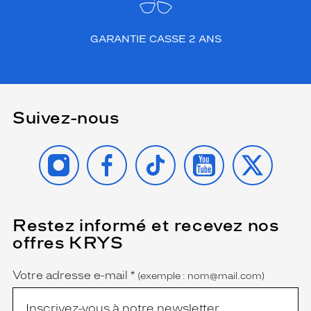
GARANTIE CASSE 2 ANS
Suivez-nous
INSTAGRAM
FACEBOOK
TIKTOK
YOUTUBE
X
Restez informé et recevez nos
(Ce
champ
offres KRYS
est
Name
obligatoire)
Votre adresse e-mail
*
(exemple : nom@mail.com)