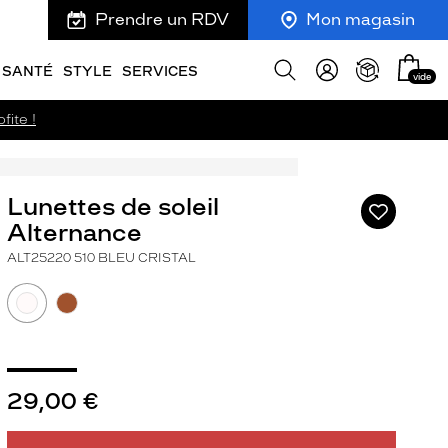
Prendre un RDV
Mon magasin
Mon
Afficher
SANTÉ
STYLE
SERVICES
vide
panie
la
recherche
fite !
Lunettes de soleil
Ajouter
à
Alternance
ma
ALT25220 510 BLEU CRISTAL
liste
d’envies
29,00 €
ivant