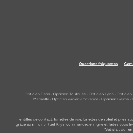
Questions fréquentes
Comm
Opticien Paris
-
Opticien Toulouse
-
Opticien Lyon
-
Opticien
Marseille
-
Opticien Aix-en-Provence
-
Opticien Reims
-
lentilles de contact
,
lunettes de vue
,
lunettes de soleil
et
piles au
grâce au miroir virtuel Krys, commandez en ligne et faites vous liv
"Satisfait ou r