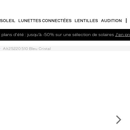
SOLEIL
LUNETTES CONNECTÉES
LENTILLES
AUDITION
plans d'été : jusqu’à -50% sur une sélection de solaires
J'en pro
Alt25220 510 Bleu Cristal
Su