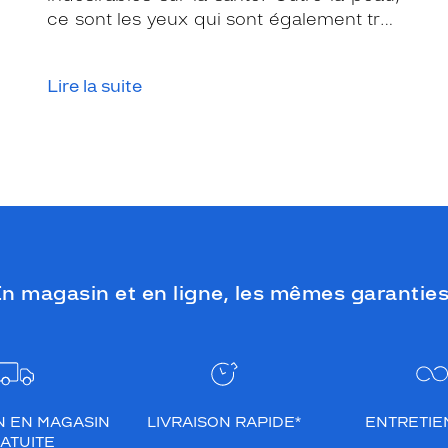
ce sont les yeux qui sont également très
exposés aux rayonnements ultraviolets
(UV). Même si le soleil se fait discret ou
Lire la suite
que le temps est couvert, il est donc
impératif de les protéger en ville, à la
mer, à la montagne, lors de toutes les
activités en extérieur.
n magasin et en ligne, les mêmes garanties
N EN MAGASIN
LIVRAISON RAPIDE*
ENTRETIEN
ATUITE