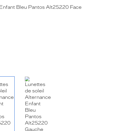
RE_FACEBOOK_TITLE
.SHARE_TWITTER_TITLE