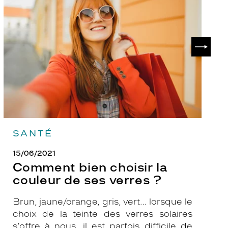
choisir
le
la
v
couleur
p
de
?
SUIVAN
ses
verres
?
SANTÉ
15/06/2021
Comment bien choisir la
couleur de ses verres ?
Brun, jaune/orange, gris, vert… lorsque le
choix de la teinte des verres solaires
s’offre à nous, il est parfois difficile de