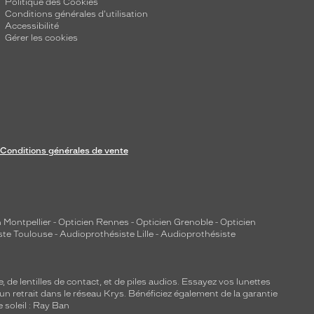
Politique des Cookies
Conditions générales d'utilisation
Accessibilité
Gérer les cookies
Conditions générales de vente
 Montpellier
-
Opticien Rennes
-
Opticien Grenoble
-
Opticien
ste Toulouse
-
Audioprothésiste Lille
-
Audioprothésiste
e, de
lentilles de contact
, et de piles audios. Essayez vos lunettes
 un retrait dans le réseau Krys. Bénéficiez également de la garantie
e soleil : Ray Ban