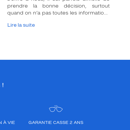
prendre la bonne décision, surtout
quand on n’a pas toutes les informations
nécessaires. Les opticiens Krys sont là
Lire la suite
pour vous conseiller et apporter leur
expertise afin que vous fassiez le bon
choix en fonction de votre amétropie
et/ou de l’activité sportive pratiquée.
 !
 À VIE
GARANTIE CASSE 2 ANS