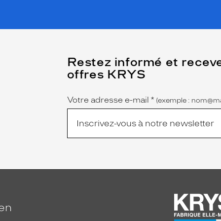
(Ce
Restez informé et recev
champ
offres KRYS
est
Name
obligatoire)
Votre adresse e-mail
*
(exemple : nom@ma
ien