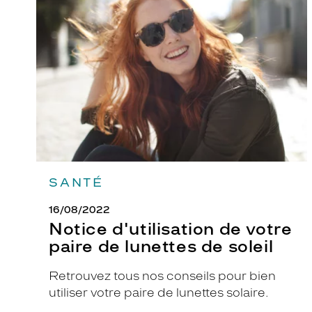
de
votre
paire
de
lunettes
de
soleil
SANTÉ
16/08/2022
Notice d'utilisation de votre
paire de lunettes de soleil
Retrouvez tous nos conseils pour bien
utiliser votre paire de lunettes solaire.