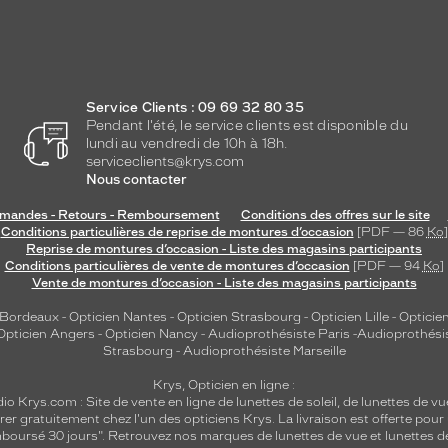
Service Clients : 09 69 32 80 35
Pendant l'été, le service clients est disponible du
lundi au vendredi de 10h à 18h.
serviceclients@krys.com
Nous contacter
andes - Retours - Remboursement
Conditions des offres sur le site
Conditions particulières de reprise de montures d’occasion
[PDF — 86
Ko
]
Reprise de montures d’occasion - Liste des magasins participants
Conditions particulières de vente de montures d’occasion
[PDF — 94
Ko
]
Vente de montures d’occasion - Liste des magasins participants
 Bordeaux
-
Opticien Nantes
-
Opticien Strasbourg
-
Opticien Lille
-
Opticien
Opticien Angers
-
Opticien Nancy
-
Audioprothésiste Paris
-
Audioprothési
Strasbourg
-
Audioprothésiste Marseille
Krys, Opticien en ligne :
dio
Krys.com : Site de vente en ligne de lunettes de soleil, de lunettes de vu
rer gratuitement chez l'un des opticiens Krys. La livraison est offerte pour
emboursé 30 jours". Retrouvez nos marques de lunettes de vue et
lunettes d