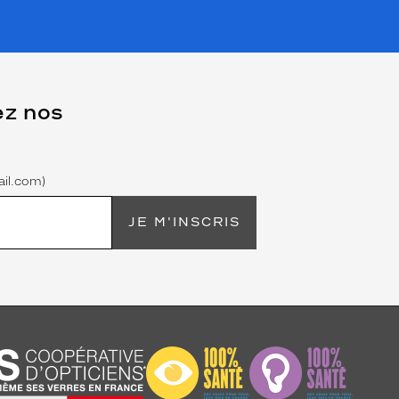
ez nos
il.com)
JE M'INSCRIS