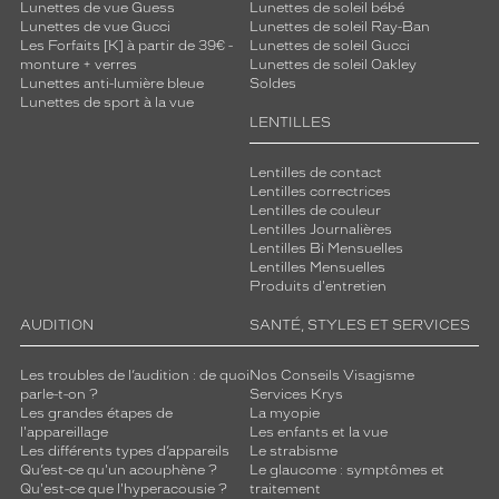
Lunettes de vue Guess
Lunettes de soleil bébé
Lunettes de vue Gucci
Lunettes de soleil Ray-Ban
Les Forfaits [K] à partir de 39€ -
Lunettes de soleil Gucci
monture + verres
Lunettes de soleil Oakley
Lunettes anti-lumière bleue
Soldes
Lunettes de sport à la vue
LENTILLES
Lentilles de contact
Lentilles correctrices
Lentilles de couleur
Lentilles Journalières
Lentilles Bi Mensuelles
Lentilles Mensuelles
Produits d'entretien
AUDITION
SANTÉ, STYLES ET SERVICES
Les troubles de l’audition : de quoi
Nos Conseils Visagisme
parle-t-on ?
Services Krys
Les grandes étapes de
La myopie
l'appareillage
Les enfants et la vue
Les différents types d’appareils
Le strabisme
Qu’est-ce qu'un acouphène ?
Le glaucome : symptômes et
Qu'est-ce que l'hyperacousie ?
traitement