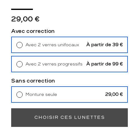
3
Polarisant
29,00 €
Non
Type
Avec correction
de
verres
À partir de 39 €
Avec 2 verres unifocaux
compatibles
Retrait en magasin
Offert
Progressifs
Unifocaux
À partir de 99 €
Avec 2 verres progressifs
Type
Retrait en magasin
Offert
de
Sans correction
montage
29,00 €
Monture seule
Cerclé
Livraison à domicile
5,90 €
Taille
Retrait en magasin
Offert
de
monture
CHOISIR CES LUNETTES
XS
Afficher
la