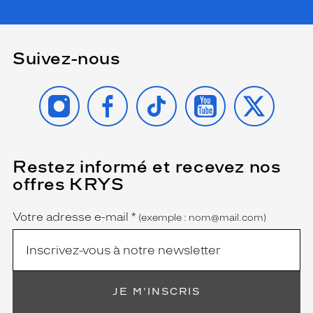
Suivez-nous
INSTAGRAM
FACEBOOK
TIKTOK
YOUTUBE
X
Restez informé et recevez nos
(Ce
champ
offres KRYS
est
Name
obligatoire)
Votre adresse e-mail
*
(exemple : nom@mail.com)
JE M'INSCRIS