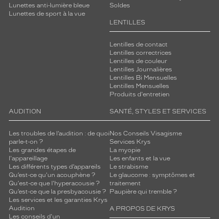
Lunettes anti-lumière bleue
Soldes
Lunettes de sport à la vue
LENTILLES
Lentilles de contact
Lentilles correctrices
Lentilles de couleur
Lentilles Journalières
Lentilles Bi Mensuelles
Lentilles Mensuelles
Produits d'entretien
AUDITION
SANTÉ, STYLES ET SERVICES
Les troubles de l’audition : de quoi
Nos Conseils Visagisme
parle-t-on ?
Services Krys
Les grandes étapes de
La myopie
l'appareillage
Les enfants et la vue
Les différents types d’appareils
Le strabisme
Qu’est-ce qu'un acouphène ?
Le glaucome : symptômes et
Qu'est-ce que l'hyperacousie ?
traitement
Qu’est-ce que la presbyacousie ?
Paupière qui tremble ?
Les services et les garanties Krys
Audition
A PROPOS DE KRYS
Les conseils d'un