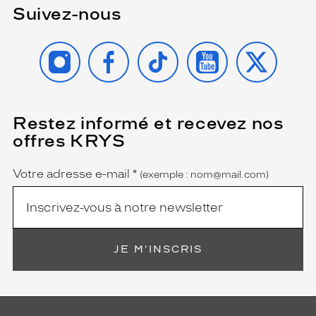
Suivez-nous
INSTAGRAM
FACEBOOK
TIKTOK
YOUTUBE
X
Restez informé et recevez nos
(Ce
champ
offres KRYS
est
Name
obligatoire)
Votre adresse e-mail
*
(exemple : nom@mail.com)
JE M'INSCRIS