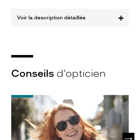
Plastique
Fournisseur
Voir la description détaillée
Marchon
France
SA
Marque
Longchamp
Conseils
d'opticien
-
Notice
d'utilisation
de
votre
paire
de
SUIV
lunettes