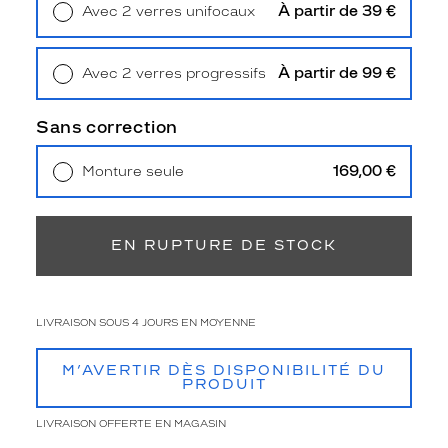
3
À partir de 39 €
Avec 2 verres unifocaux
Polarisant
Retrait en magasin
Offert
Non
À partir de 99 €
Avec 2 verres progressifs
Type
Retrait en magasin
Offert
de
verres
Sans correction
compatibles
169,00 €
Monture seule
Progressifs
Livraison à domicile
5,90 €
Unifocaux
Retrait en magasin
Offert
Type
de
EN RUPTURE DE STOCK
montage
Cerclé
LIVRAISON SOUS 4 JOURS EN MOYENNE
Taille
de
monture
M’AVERTIR DÈS DISPONIBILITÉ DU
PRODUIT
S
Matière
LIVRAISON OFFERTE EN MAGASIN