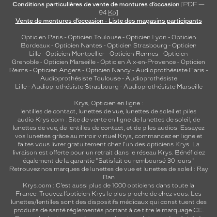
Conditions particulières de vente de montures d’occasion
[PDF —
94
Ko
]
Vente de montures d’occasion - Liste des magasins participants
Opticien Paris
-
Opticien Toulouse
-
Opticien Lyon
-
Opticien
Bordeaux
-
Opticien Nantes
-
Opticien Strasbourg
-
Opticien
Lille
-
Opticien Montpellier
-
Opticien Rennes
-
Opticien
Grenoble
-
Opticien Marseille
-
Opticien Aix-en-Provence
-
Opticien
Reims
-
Opticien Angers
-
Opticien Nancy
-
Audioprothésiste Paris
-
Audioprothésiste Toulouse
-
Audioprothésiste
Lille
-
Audioprothésiste Strasbourg
-
Audioprothésiste Marseille
Krys, Opticien en ligne :
lentilles de contact
,
lunettes de vue
,
lunettes de soleil
et
piles
audio
Krys.com : Site de vente en ligne de lunettes de soleil, de
lunettes de vue, de
lentilles de contact
, et de piles audios. Essayez
vos lunettes grâce au miroir virtuel Krys, commandez en ligne et
faites vous livrer gratuitement chez l'un des opticiens Krys. La
livraison est offerte pour un retrait dans le réseau Krys. Bénéficiez
également de la garantie "Satisfait ou remboursé 30 jours".
Retrouvez nos marques de lunettes de vue et
lunettes de soleil : Ray
Ban
Krys.com : C’est aussi plus de 1000 opticiens dans toute la
France.
Trouvez l’opticien Krys le plus proche de chez vous
. Les
lunettes/lentilles sont des dispositifs médicaux qui constituent des
produits de santé réglementés portant à ce titre le marquage CE.