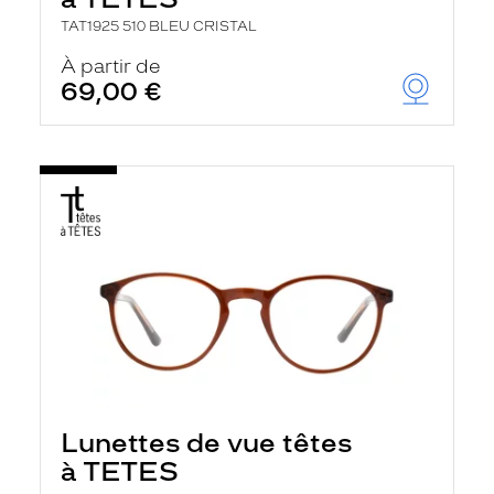
r
c
TAT1925 510 BLEU CRISTAL
h
À partir de
e
e
69,00 €
t
r
e
c
h
a
r
g
e
l
a
p
a
g
e
Lunettes de vue têtes
à TETES