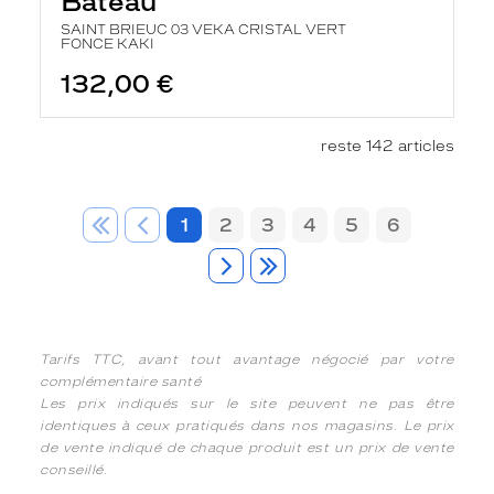
Bateau
SAINT BRIEUC 03 VEKA CRISTAL VERT
FONCE KAKI
132,00 €
reste 142 articles
1
2
3
4
5
6
Tarifs TTC, avant tout avantage négocié par votre
complémentaire santé
Les prix indiqués sur le site peuvent ne pas être
identiques à ceux pratiqués dans nos magasins. Le prix
de vente indiqué de chaque produit est un prix de vente
conseillé.