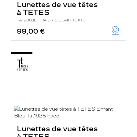
Lunettes de vue têtes
a
n
à TETES
c
e
TAT2308E+ 104 GRIS CLAIR TEXTU
a
99,00 €
u
t
o
m
a
t
i
q
u
e
m
e
n
t
l
a
r
e
c
Lunettes de vue têtes
h
e
à TETES