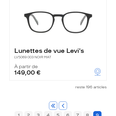
Lunettes de vue Levi's
LV5069 003 NOIR MAT
À partir de
149,00 €
reste 196 articles
1
2
3
4
5
6
7
8
9