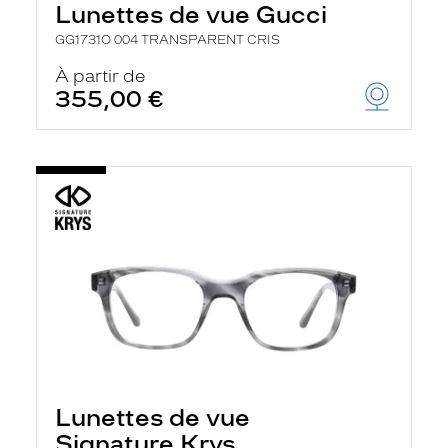
Lunettes de vue Gucci
a
n
GG1731O 004 TRANSPARENT CRIS
c
e
À partir de
a
355,00 €
u
t
o
m
a
t
i
q
u
e
m
e
n
t
l
a
r
e
c
Lunettes de vue
h
Signature Krys
e