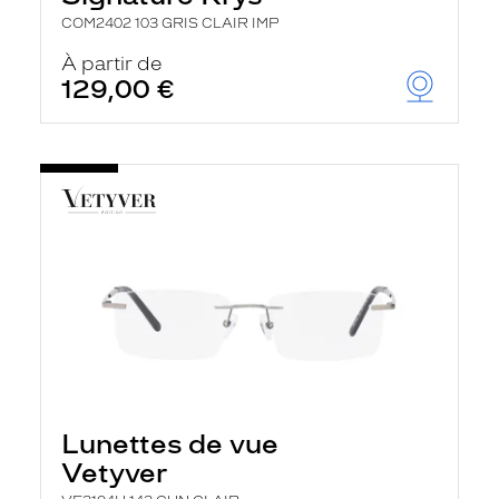
r
COM2402 103 GRIS CLAIR IMP
c
h
À partir de
e
129,00 €
e
t
r
e
c
h
a
r
g
e
l
a
p
a
g
e
Lunettes de vue
Vetyver