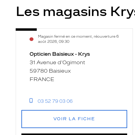
Les magasins Kr
Opticien
Voir
Magasin fermé en ce moment, réouverture 6
Baisieux
la
août 2026, 09:30
-
fiche
Krys
Opticien Baisieux - Krys
31 Avenue d'Ogimont
59780 Baisieux
FRANCE
03 52 79 03 06
VOIR LA FICHE