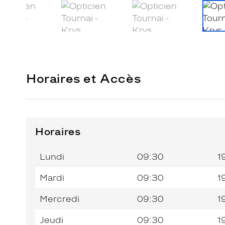
Horaires et Accès
Horaires
Horaires
Jour de
Horaires
de
la
du
l’après-
Lundi
09:30
1
semaine
matin
midi
Mardi
09:30
1
Mercredi
09:30
1
Jeudi
09:30
1