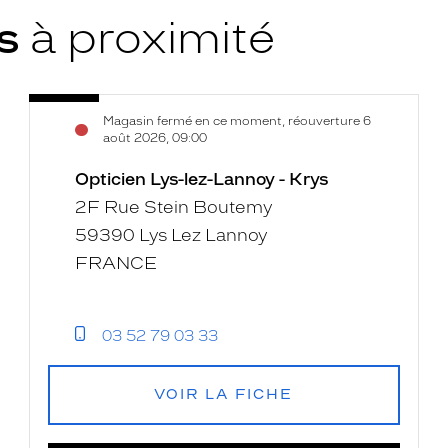
ys
à proximité
Opticien
Voir
Magasin fermé en ce moment, réouverture 6
Lys-
la
août 2026, 09:00
lez-
fiche
Lannoy
Opticien Lys-lez-Lannoy - Krys
-
2F Rue Stein Boutemy
Krys
59390 Lys Lez Lannoy
FRANCE
03 52 79 03 33
VOIR LA FICHE