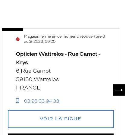
Opticien
O
Voir
V
Magasin fermé en ce moment, réouverture 6
Wattrelos
S
la
la
août 2026, 09:00
-
A
fiche
f
Rue
Opticien Wattrelos - Rue Carnot -
le
Carnot
E
Krys
-
-
6 Rue Carnot
Krys
T
59150 Wattrelos
-
SUIVAN
FRANCE
K
03 28 33 94 33
VOIR LA FICHE