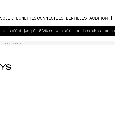
SOLEIL
LUNETTES CONNECTÉES
LENTILLES
AUDITION
plans d'été : jusqu’à -50% sur une sélection de solaires
J'en pro
Krys Tournai
RYS