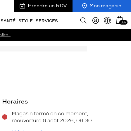
Prendre un RDV
Mon magasin
Mon
Afficher
SANTÉ
STYLE
SERVICES
vide
panie
la
recherche
fite !
Horaires
Magasin fermé en ce moment,
réouverture 6 août 2026, 09:30