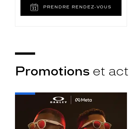
PRENDRE RENDEZ‑VOUS
Promotions
et act
-
Oakley
META