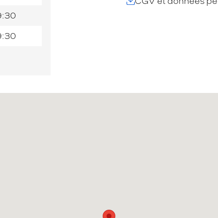
CGV et données per
9:30
9:30