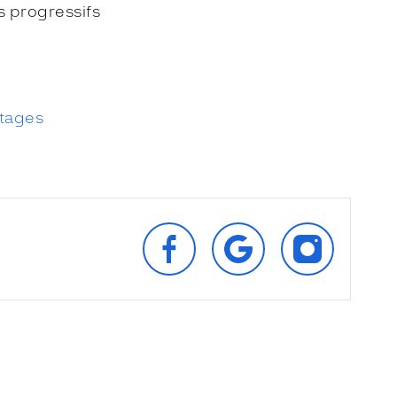
s progressifs
tages
SUIVEZ‑NOUS
RETROUVEZ‑NOUS
SUIVEZ‑NOU
SUR
SUR
SUR
FACEBOOK
GOOGLE
INSTAGRAM