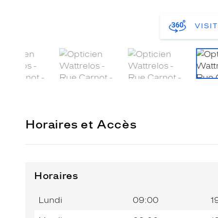
VISI
Horaires et Accès
Horaires
Horaires
Jour de
Horaires
de
la
du
l’après-
Lundi
09:00
1
semaine
matin
midi