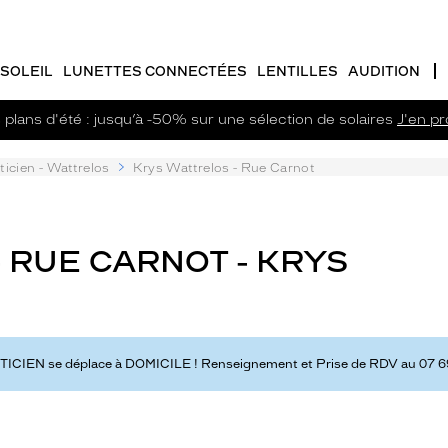
SOLEIL
LUNETTES CONNECTÉES
LENTILLES
AUDITION
plans d'été : jusqu’à -50% sur une sélection de solaires
J'en pro
ticien - Wattrelos
Krys Wattrelos - Rue Carnot
 RUE CARNOT - KRYS
TICIEN se déplace à DOMICILE ! Renseignement et Prise de RDV au 07 69