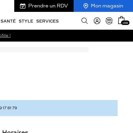
Prendre un RDV
Mon magasin
Mon
Afficher
SANTÉ
STYLE
SERVICES
vide
panie
la
recherche
fite !
 17 81 79
Horaires