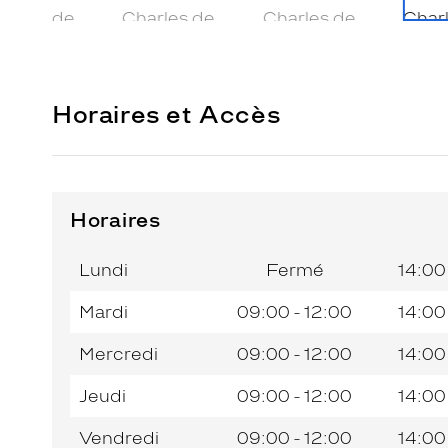
Horaires et Accès
Horaires
Horaires
Jour de
Horaires
de
la
du
l’après-
Lundi
Fermé
14:00
semaine
matin
midi
Mardi
09:00 - 12:00
14:00
Mercredi
09:00 - 12:00
14:00
Jeudi
09:00 - 12:00
14:00
Vendredi
09:00 - 12:00
14:00