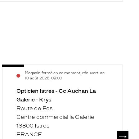
Opticien
O
Voir
V
Magasin fermé en ce moment, réouverture
Istres
S
la
la
10 août 2026, 09:00
-
M
fiche
f
Cc
Opticien Istres - Cc Auchan La
d
Auchan
C
Galerie - Krys
La
-
Route de Fos
Galerie
K
Centre commercial la Galerie
-
13800 Istres
Krys
SUIVAN
FRANCE