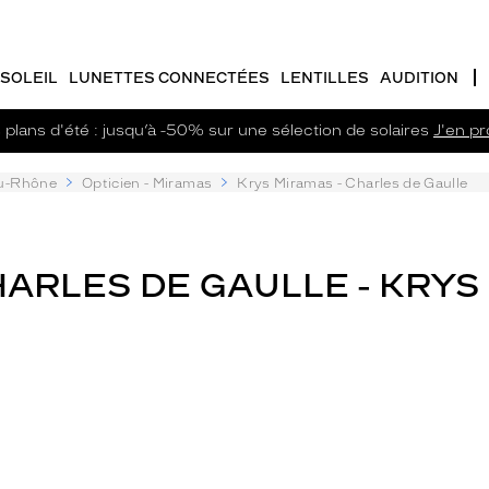
SOLEIL
LUNETTES CONNECTÉES
LENTILLES
AUDITION
plans d'été : jusqu’à -50% sur une sélection de solaires
J'en pro
u-Rhône
Opticien - Miramas
Krys Miramas - Charles de Gaulle
HARLES DE GAULLE - KRYS