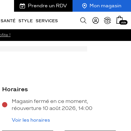
Prendre un RDV
Mon magasin
Mon
Afficher
SANTÉ
STYLE
SERVICES
vide
panie
la
recherche
fite !
Horaires
Magasin fermé en ce moment,
réouverture 10 août 2026, 14:00
Voir les horaires