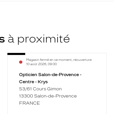
ys
à proximité
Opticien
Voir
Magasin fermé en ce moment, réouverture
Salon-
la
10 août 2026, 09:00
de-
fiche
Provence
Opticien Salon-de-Provence -
-
Centre - Krys
Centre
53/61 Cours Gimon
-
13300 Salon-de-Provence
Krys
FRANCE