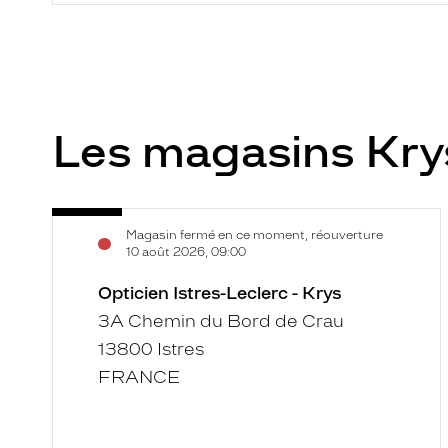
Les magasins Kr
Opticien
Voir
Magasin fermé en ce moment, réouverture
Istres-
la
10 août 2026, 09:00
Leclerc
fiche
-
Opticien Istres-Leclerc - Krys
Krys
3A Chemin du Bord de Crau
13800 Istres
FRANCE