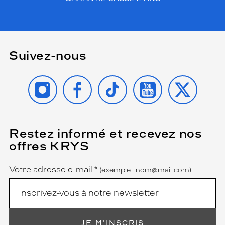
Suivez-nous
INSTAGRAM
FACEBOOK
TIKTOK
YOUTUBE
X
Restez informé et recevez nos
(Ce
champ
offres KRYS
est
Name
obligatoire)
Votre adresse e-mail
*
(exemple : nom@mail.com)
JE M'INSCRIS