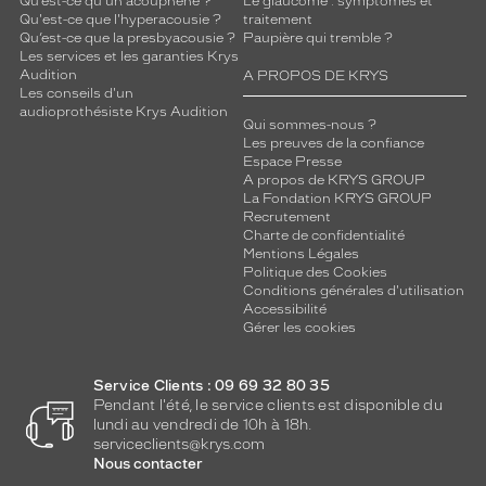
Qu’est-ce qu'un acouphène ?
Le glaucome : symptômes et
Qu'est-ce que l'hyperacousie ?
traitement
Qu’est-ce que la presbyacousie ?
Paupière qui tremble ?
Les services et les garanties Krys
Audition
A PROPOS DE KRYS
Les conseils d'un
audioprothésiste Krys Audition
Qui sommes-nous ?
Les preuves de la confiance
Espace Presse
A propos de KRYS GROUP
La Fondation KRYS GROUP
Recrutement
Charte de confidentialité
Mentions Légales
Politique des Cookies
Conditions générales d'utilisation
Accessibilité
Gérer les cookies
Service Clients : 09 69 32 80 35
Pendant l'été, le service clients est disponible du
lundi au vendredi de 10h à 18h.
serviceclients@krys.com
Nous contacter