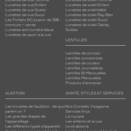
Lunettes de vue Enfant
Lunettes de soleil Enfant
Lunettes de vue Guess
Lunettes de soleil bébé
Lunettes de vue Gucci
Lunettes de soleil Ray-Ban
Les Forfaits [K] à partir de 39€ -
Lunettes de soleil Gucci
monture + verres
Lunettes de soleil Oakley
Lunettes anti-lumière bleue
Soldes
Lunettes de sport à la vue
LENTILLES
Lentilles de contact
Lentilles correctrices
Lentilles de couleur
Lentilles Journalières
Lentilles Bi Mensuelles
Lentilles Mensuelles
Produits d'entretien
AUDITION
SANTÉ, STYLES ET SERVICES
Les troubles de l’audition : de quoi
Nos Conseils Visagisme
parle-t-on ?
Services Krys
Les grandes étapes de
La myopie
l'appareillage
Les enfants et la vue
Les différents types d’appareils
Le strabisme