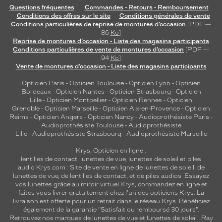
Questions fréquentes
Commandes - Retours - Remboursement
Conditions des offres sur le site
Conditions générales de vente
Conditions particulières de reprise de montures d’occasion
[PDF —
86
Ko
]
Reprise de montures d’occasion - Liste des magasins participants
Conditions particulières de vente de montures d’occasion
[PDF —
94
Ko
]
Vente de montures d’occasion - Liste des magasins participants
Opticien Paris
-
Opticien Toulouse
-
Opticien Lyon
-
Opticien
Bordeaux
-
Opticien Nantes
-
Opticien Strasbourg
-
Opticien
Lille
-
Opticien Montpellier
-
Opticien Rennes
-
Opticien
Grenoble
-
Opticien Marseille
-
Opticien Aix-en-Provence
-
Opticien
Reims
-
Opticien Angers
-
Opticien Nancy
-
Audioprothésiste Paris
-
Audioprothésiste Toulouse
-
Audioprothésiste
Lille
-
Audioprothésiste Strasbourg
-
Audioprothésiste Marseille
Krys, Opticien en ligne :
lentilles de contact
,
lunettes de vue
,
lunettes de soleil
et
piles
audio
Krys.com : Site de vente en ligne de lunettes de soleil, de
lunettes de vue, de
lentilles de contact
, et de piles audios. Essayez
vos lunettes grâce au miroir virtuel Krys, commandez en ligne et
faites vous livrer gratuitement chez l'un des opticiens Krys. La
livraison est offerte pour un retrait dans le réseau Krys. Bénéficiez
également de la garantie "Satisfait ou remboursé 30 jours".
Retrouvez nos marques de lunettes de vue et
lunettes de soleil : Ray