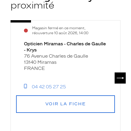
proximité
Voir
Opticien
Magasin fermé en ce moment,
la
Miramas
réouverture 10 août 2026, 14:00
fiche
-
Opticien Miramas - Charles de Gaulle
Charles
- Krys
de
76 Avenue Charles de Gaulle
Gaulle
13140 Miramas
-
FRANCE
Krys
SUIV
04 42 05 27 25
VOIR LA FICHE