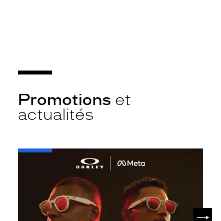
Promotions
et
actualités
-
Oakley
META
SUIV