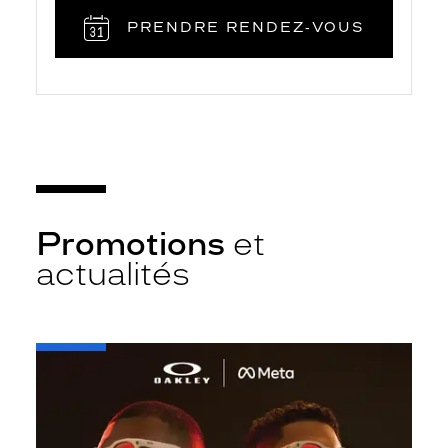
PRENDRE RENDEZ‑VOUS
Promotions
et
actualités
-
Oakley
META