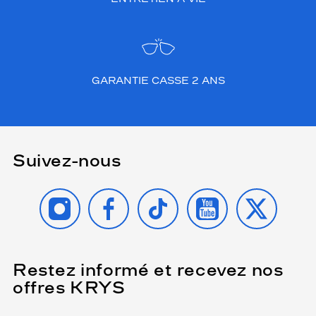
GARANTIE CASSE 2 ANS
Suivez-nous
INSTAGRAM
FACEBOOK
TIKTOK
YOUTUBE
X
Restez informé et recevez nos
(Ce
champ
offres KRYS
est
Name
obligatoire)