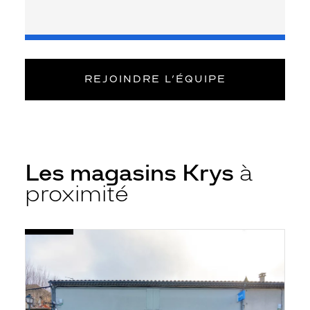
REJOINDRE L’ÉQUIPE
Les magasins Krys
à
proximité
Voir
Opticien
la
L'isle
fiche
Sur
La
Sorgue