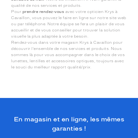
qualité de nos services et produits.
Pour
prendre rendez-vous
avec votre opticien Krys à
Cavaillon, vous pouvez le faire en ligne sur notre site web
ou par téléphone. Notre équipe se fera un plaisir de vous
accueillir et de vous conseiller pour trouver la solution
visuelle la plus adaptée à votre besoin.
Rendez-vous dans votre magasin Krys à Cavaillon pour
découvrir l'ensemble de nos services et produits. Nous
sommes là pour vous accompagner dans le choix de vos
lunettes, lentilles et accessoires optiques, toujours avec
le souci du meilleur rapport qualité/prix.
En magasin et en ligne, les mêmes
garanties !