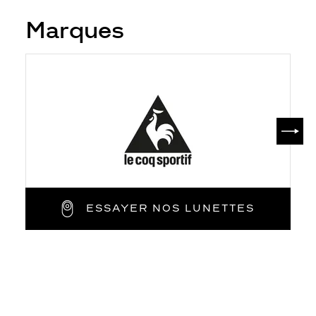
Marques
SUIV
ESSAYER NOS LUNETTES