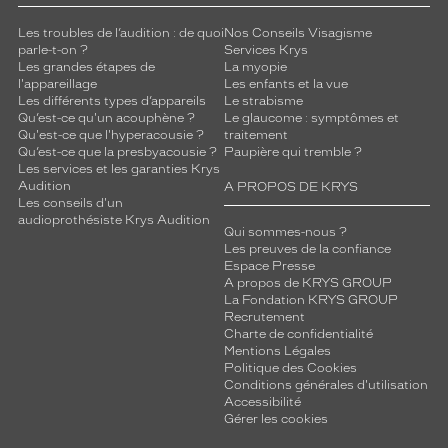
Les troubles de l’audition : de quoi
Nos Conseils Visagisme
parle-t-on ?
Services Krys
Les grandes étapes de
La myopie
l'appareillage
Les enfants et la vue
Les différents types d’appareils
Le strabisme
Qu’est-ce qu'un acouphène ?
Le glaucome : symptômes et
Qu'est-ce que l'hyperacousie ?
traitement
Qu’est-ce que la presbyacousie ?
Paupière qui tremble ?
Les services et les garanties Krys
Audition
A PROPOS DE KRYS
Les conseils d'un
audioprothésiste Krys Audition
Qui sommes-nous ?
Les preuves de la confiance
Espace Presse
A propos de KRYS GROUP
La Fondation KRYS GROUP
Recrutement
Charte de confidentialité
Mentions Légales
Politique des Cookies
Conditions générales d'utilisation
Accessibilité
Gérer les cookies