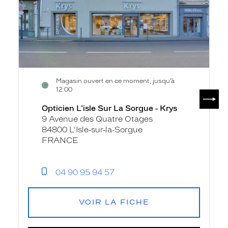
-
Krys
Magasin ouvert en ce moment, jusqu’à
12:00
SUIV
Opticien L'isle Sur La Sorgue - Krys
9 Avenue des Quatre Otages
84800 L'Isle-sur-la-Sorgue
FRANCE
04 90 95 94 57
VOIR LA FICHE