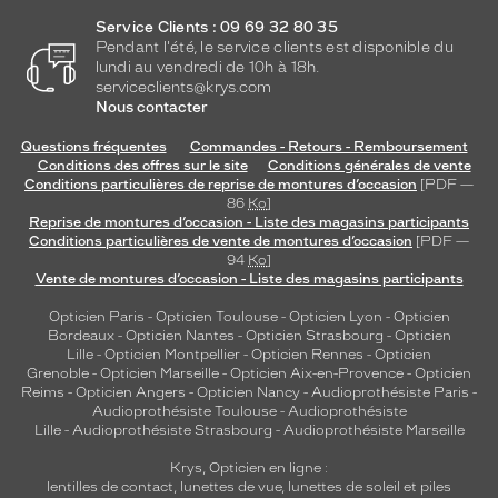
Service Clients : 09 69 32 80 35
Pendant l'été, le service clients est disponible du
lundi au vendredi de 10h à 18h.
serviceclients@krys.com
Nous contacter
Questions fréquentes
Commandes - Retours - Remboursement
Conditions des offres sur le site
Conditions générales de vente
Conditions particulières de reprise de montures d’occasion
[PDF —
86
Ko
]
Reprise de montures d’occasion - Liste des magasins participants
Conditions particulières de vente de montures d’occasion
[PDF —
94
Ko
]
Vente de montures d’occasion - Liste des magasins participants
Opticien Paris
-
Opticien Toulouse
-
Opticien Lyon
-
Opticien
Bordeaux
-
Opticien Nantes
-
Opticien Strasbourg
-
Opticien
Lille
-
Opticien Montpellier
-
Opticien Rennes
-
Opticien
Grenoble
-
Opticien Marseille
-
Opticien Aix-en-Provence
-
Opticien
Reims
-
Opticien Angers
-
Opticien Nancy
-
Audioprothésiste Paris
-
Audioprothésiste Toulouse
-
Audioprothésiste
Lille
-
Audioprothésiste Strasbourg
-
Audioprothésiste Marseille
Krys, Opticien en ligne :
lentilles de contact
,
lunettes de vue
,
lunettes de soleil
et
piles