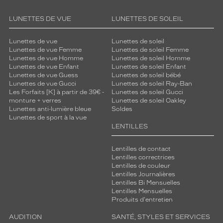
LUNETTES DE VUE
LUNETTES DE SOLEIL
Lunettes de vue
Lunettes de soleil
Lunettes de vue Femme
Lunettes de soleil Femme
Lunettes de vue Homme
Lunettes de soleil Homme
Lunettes de vue Enfant
Lunettes de soleil Enfant
Lunettes de vue Guess
Lunettes de soleil bébé
Lunettes de vue Gucci
Lunettes de soleil Ray-Ban
Les Forfaits [K] à partir de 39€ -
Lunettes de soleil Gucci
monture + verres
Lunettes de soleil Oakley
Lunettes anti-lumière bleue
Soldes
Lunettes de sport à la vue
LENTILLES
Lentilles de contact
Lentilles correctrices
Lentilles de couleur
Lentilles Journalières
Lentilles Bi Mensuelles
Lentilles Mensuelles
Produits d'entretien
AUDITION
SANTÉ, STYLES ET SERVICES