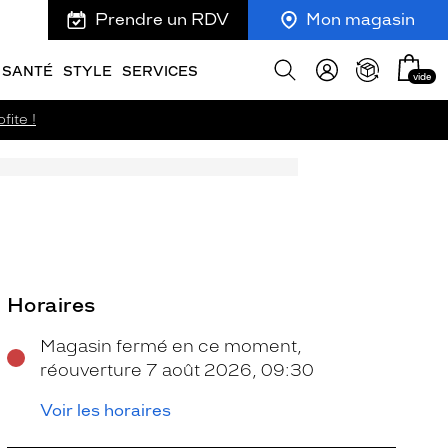
Prendre un RDV
Mon magasin
Mon
Afficher
SANTÉ
STYLE
SERVICES
vide
panie
la
recherche
fite !
Horaires
Magasin fermé en ce moment,
réouverture 7 août 2026, 09:30
Voir les horaires