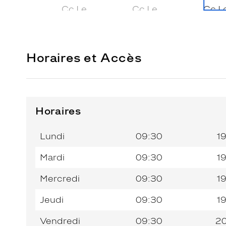
Horaires et Accès
Horaires
Horaires
Jour de
Horaires
de
la
du
l’après-
Lundi
09:30
1
semaine
matin
midi
Mardi
09:30
1
Mercredi
09:30
1
Jeudi
09:30
1
Vendredi
09:30
2