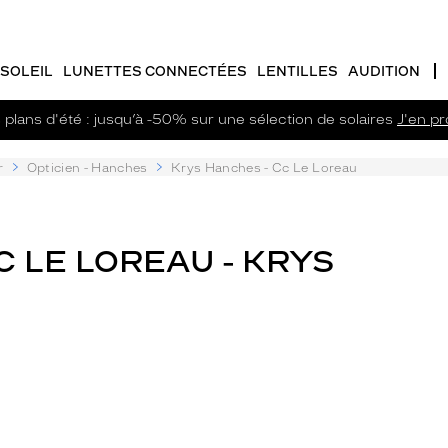
SOLEIL
LUNETTES CONNECTÉES
LENTILLES
AUDITION
plans d'été : jusqu’à -50% sur une sélection de solaires
J'en pro
r
Opticien - Hanches
Krys Hanches - Cc Le Loreau
C LE LOREAU - KRYS