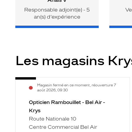
Responsable adjoint(e) - 5
Ve
an(s) d’expérience
Les magasins Kr
Opticien
Voir
Magasin fermé en ce moment, réouverture 7
Rambouillet
la
août 2026, 09:30
-
fiche
Bel
Opticien Rambouillet - Bel Air -
Air
Krys
-
Route Nationale 10
Krys
Centre Commercial Bel Air