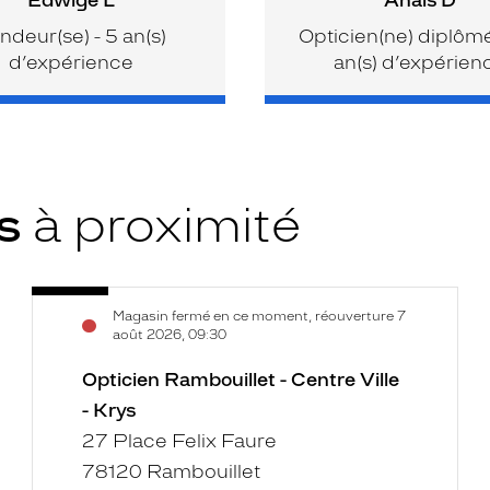
ndeur(se) - 5 an(s)
Opticien(ne) diplômé(
d’expérience
an(s) d’expérien
ys
à proximité
Opticien
Voir
Magasin fermé en ce moment, réouverture 7
Rambouillet
la
août 2026, 09:30
-
fiche
Centre
Opticien Rambouillet - Centre Ville
Ville
- Krys
-
27 Place Felix Faure
Krys
78120 Rambouillet