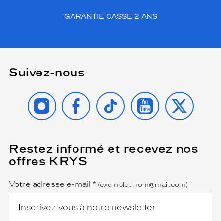
GARANTIE CASSE 2 ANS
Suivez-nous
INSTAGRAM
FACEBOOK
TIKTOK
YOUTUBE
X
Restez informé et recevez nos
(Ce
champ
offres KRYS
est
Name
obligatoire)
Votre adresse e-mail
*
(exemple : nom@mail.com)