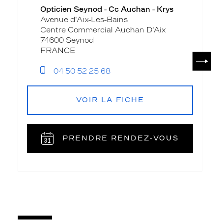
Opticien Seynod - Cc Auchan - Krys
Cc
Avenue d'Aix-Les-Bains
Auchan
Centre Commercial Auchan D'Aix
-
74600 Seynod
Krys
FRANCE
SUIV
04 50 52 25 68
VOIR LA FICHE
PRENDRE RENDEZ‑VOUS