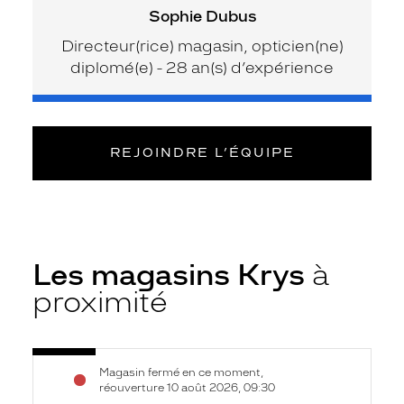
Sophie Dubus
Directeur(rice) magasin, opticien(ne)
diplomé(e) - 28 an(s) d’expérience
REJOINDRE L’ÉQUIPE
Les magasins Krys
à
proximité
Voir
Opticien
Magasin fermé en ce moment,
la
Seynod
réouverture 10 août 2026, 09:30
fiche
-