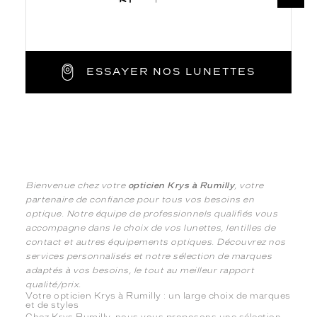
ESSAYER NOS LUNETTES
Bienvenue chez votre
opticien Krys à Rumilly
, votre
partenaire de confiance pour tous vos besoins en
optique. Notre équipe de professionnels qualifiés vous
accompagne dans le choix de vos lunettes, lentilles de
contact et autres équipements optiques. Découvrez nos
services personnalisés et notre sélection de marques
adaptés à vos besoins, le tout au meilleur rapport
qualité/prix.
Votre opticien Krys à Rumilly : un large choix de marques
et de styles
Chez Krys Rumilly, nous vous proposons une sélection