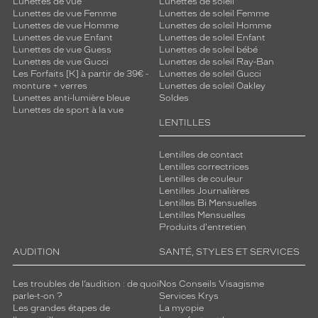
Lunettes de vue
Lunettes de soleil
Lunettes de vue Femme
Lunettes de soleil Femme
Lunettes de vue Homme
Lunettes de soleil Homme
Lunettes de vue Enfant
Lunettes de soleil Enfant
Lunettes de vue Guess
Lunettes de soleil bébé
Lunettes de vue Gucci
Lunettes de soleil Ray-Ban
Les Forfaits [K] à partir de 39€ -
Lunettes de soleil Gucci
monture + verres
Lunettes de soleil Oakley
Lunettes anti-lumière bleue
Soldes
Lunettes de sport à la vue
LENTILLES
Lentilles de contact
Lentilles correctrices
Lentilles de couleur
Lentilles Journalières
Lentilles Bi Mensuelles
Lentilles Mensuelles
Produits d'entretien
AUDITION
SANTÉ, STYLES ET SERVICES
Les troubles de l’audition : de quoi
Nos Conseils Visagisme
parle-t-on ?
Services Krys
Les grandes étapes de
La myopie