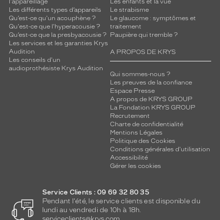
l'appareillage
Les enfants et la vue
Les différents types d’appareils
Le strabisme
Qu’est-ce qu'un acouphène ?
Le glaucome : symptômes et
Qu'est-ce que l'hyperacousie ?
traitement
Qu’est-ce que la presbyacousie ?
Paupière qui tremble ?
Les services et les garanties Krys
Audition
A PROPOS DE KRYS
Les conseils d'un
audioprothésiste Krys Audition
Qui sommes-nous ?
Les preuves de la confiance
Espace Presse
A propos de KRYS GROUP
La Fondation KRYS GROUP
Recrutement
Charte de confidentialité
Mentions Légales
Politique des Cookies
Conditions générales d'utilisation
Accessibilité
Gérer les cookies
Service Clients : 09 69 32 80 35
Pendant l'été, le service clients est disponible du
lundi au vendredi de 10h à 18h.
serviceclients@krys.com