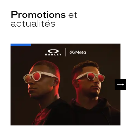
Promotions
et
actualités
-
Oakley
META
SUIV