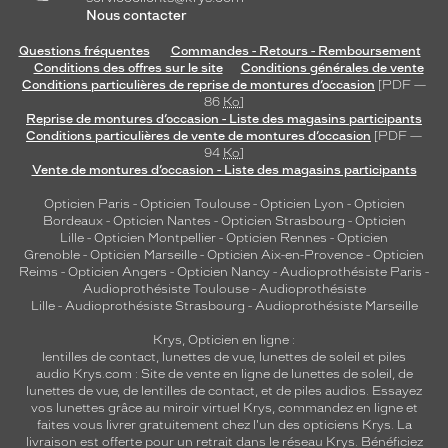
Nous contacter
Questions fréquentes
Commandes - Retours - Remboursement
Conditions des offres sur le site
Conditions générales de vente
Conditions particulières de reprise de montures d’occasion
[PDF —
86
Ko
]
Reprise de montures d’occasion - Liste des magasins participants
Conditions particulières de vente de montures d’occasion
[PDF —
94
Ko
]
Vente de montures d’occasion - Liste des magasins participants
Opticien Paris
-
Opticien Toulouse
-
Opticien Lyon
-
Opticien
Bordeaux
-
Opticien Nantes
-
Opticien Strasbourg
-
Opticien
Lille
-
Opticien Montpellier
-
Opticien Rennes
-
Opticien
Grenoble
-
Opticien Marseille
-
Opticien Aix-en-Provence
-
Opticien
Reims
-
Opticien Angers
-
Opticien Nancy
-
Audioprothésiste Paris
-
Audioprothésiste Toulouse
-
Audioprothésiste
Lille
-
Audioprothésiste Strasbourg
-
Audioprothésiste Marseille
Krys, Opticien en ligne :
lentilles de contact
,
lunettes de vue
,
lunettes de soleil
et
piles
audio
Krys.com : Site de vente en ligne de lunettes de soleil, de
lunettes de vue, de
lentilles de contact
, et de piles audios. Essayez
vos lunettes grâce au miroir virtuel Krys, commandez en ligne et
faites vous livrer gratuitement chez l'un des opticiens Krys. La
livraison est offerte pour un retrait dans le réseau Krys. Bénéficiez