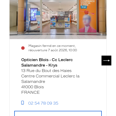
Leclerc
Salamandre
-
Krys
Magasin fermé en ce moment,
réouverture 7 août 2026, 10:00
SUIV
Opticien Blois - Cc Leclerc
Salamandre - Krys
13 Rue du Bout des Haies
Centre Commercial Leclerc la
Salamandre
41000 Blois
FRANCE
02 54 78 09 35