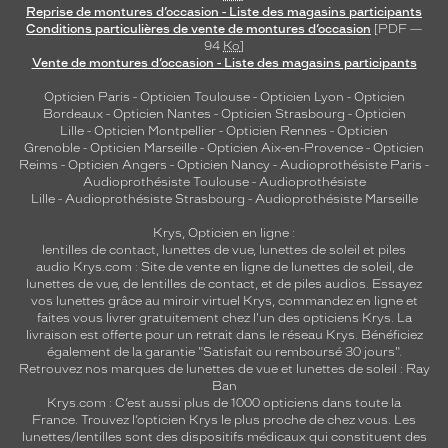
Reprise de montures d’occasion - Liste des magasins participants
Conditions particulières de vente de montures d’occasion
[PDF —
94
Ko
]
Vente de montures d’occasion - Liste des magasins participants
Opticien Paris
-
Opticien Toulouse
-
Opticien Lyon
-
Opticien
Bordeaux
-
Opticien Nantes
-
Opticien Strasbourg
-
Opticien
Lille
-
Opticien Montpellier
-
Opticien Rennes
-
Opticien
Grenoble
-
Opticien Marseille
-
Opticien Aix-en-Provence
-
Opticien
Reims
-
Opticien Angers
-
Opticien Nancy
-
Audioprothésiste Paris
-
Audioprothésiste Toulouse
-
Audioprothésiste
Lille
-
Audioprothésiste Strasbourg
-
Audioprothésiste Marseille
Krys, Opticien en ligne :
lentilles de contact
,
lunettes de vue
,
lunettes de soleil
et
piles
audio
Krys.com : Site de vente en ligne de lunettes de soleil, de
lunettes de vue, de
lentilles de contact
, et de piles audios. Essayez
vos lunettes grâce au miroir virtuel Krys, commandez en ligne et
faites vous livrer gratuitement chez l'un des opticiens Krys. La
livraison est offerte pour un retrait dans le réseau Krys. Bénéficiez
également de la garantie "Satisfait ou remboursé 30 jours".
Retrouvez nos marques de lunettes de vue et
lunettes de soleil : Ray
Ban
Krys.com : C’est aussi plus de 1000 opticiens dans toute la
France.
Trouvez l’opticien Krys le plus proche de chez vous
. Les
lunettes/lentilles sont des dispositifs médicaux qui constituent des