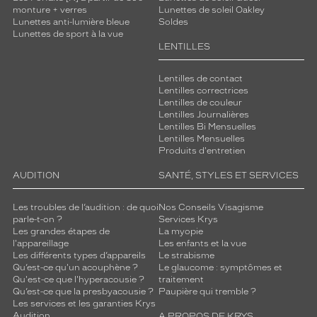
monture + verres
Lunettes de soleil Oakley
Lunettes anti-lumière bleue
Soldes
Lunettes de sport à la vue
LENTILLES
Lentilles de contact
Lentilles correctrices
Lentilles de couleur
Lentilles Journalières
Lentilles Bi Mensuelles
Lentilles Mensuelles
Produits d'entretien
AUDITION
SANTÉ, STYLES ET SERVICES
Les troubles de l’audition : de quoi
Nos Conseils Visagisme
parle-t-on ?
Services Krys
Les grandes étapes de
La myopie
l'appareillage
Les enfants et la vue
Les différents types d’appareils
Le strabisme
Qu’est-ce qu'un acouphène ?
Le glaucome : symptômes et
Qu'est-ce que l'hyperacousie ?
traitement
Qu’est-ce que la presbyacousie ?
Paupière qui tremble ?
Les services et les garanties Krys
Audition
A PROPOS DE KRYS