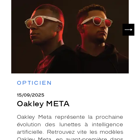
SUIV
OPTICIEN
15/09/2025
Oakley META
Oakley Meta représente la prochaine
évolution des lunettes à intelligence
artificielle. Retrouvez vite les modèles
Oakley Meta, en avant-première dans