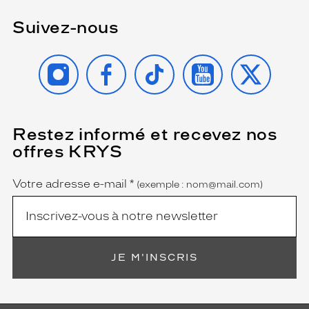
Suivez-nous
INSTAGRAM
FACEBOOK
TIKTOK
YOUTUBE
X
Restez informé et recevez nos
(Ce
champ
offres KRYS
est
Name
obligatoire)
Votre adresse e-mail
*
(exemple : nom@mail.com)
JE M'INSCRIS