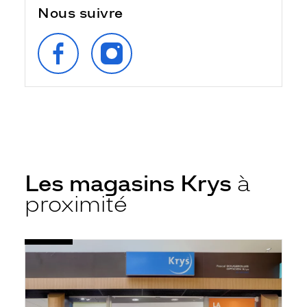
Nous suivre
SUIVEZ‑NOUS
SUIVEZ‑NOUS
SUR
SUR
FACEBOOK
INSTAGRAM
Les magasins Krys
à
proximité
Voir
Opticien
la
Blois
fiche
-
Cc