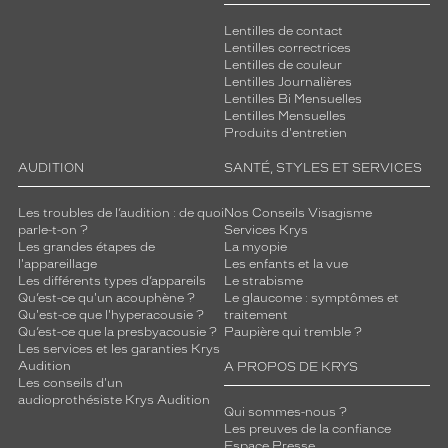
Lentilles de contact
Lentilles correctrices
Lentilles de couleur
Lentilles Journalières
Lentilles Bi Mensuelles
Lentilles Mensuelles
Produits d'entretien
AUDITION
SANTÉ, STYLES ET SERVICES
Les troubles de l’audition : de quoi
Nos Conseils Visagisme
parle-t-on ?
Services Krys
Les grandes étapes de
La myopie
l'appareillage
Les enfants et la vue
Les différents types d’appareils
Le strabisme
Qu’est-ce qu'un acouphène ?
Le glaucome : symptômes et
Qu'est-ce que l'hyperacousie ?
traitement
Qu’est-ce que la presbyacousie ?
Paupière qui tremble ?
Les services et les garanties Krys
Audition
A PROPOS DE KRYS
Les conseils d'un
audioprothésiste Krys Audition
Qui sommes-nous ?
Les preuves de la confiance
Espace Presse