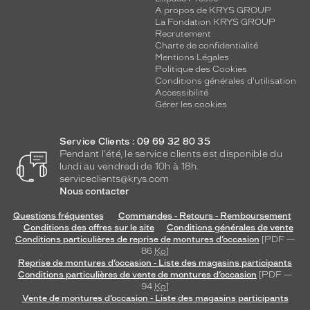
A propos de KRYS GROUP
La Fondation KRYS GROUP
Recrutement
Charte de confidentialité
Mentions Légales
Politique des Cookies
Conditions générales d'utilisation
Accessibilité
Gérer les cookies
Service Clients : 09 69 32 80 35
Pendant l'été, le service clients est disponible du
lundi au vendredi de 10h à 18h.
serviceclients@krys.com
Nous contacter
Questions fréquentes
Commandes - Retours - Remboursement
Conditions des offres sur le site
Conditions générales de vente
Conditions particulières de reprise de montures d’occasion
[PDF —
86
Ko
]
Reprise de montures d’occasion - Liste des magasins participants
Conditions particulières de vente de montures d’occasion
[PDF —
94
Ko
]
Vente de montures d’occasion - Liste des magasins participants