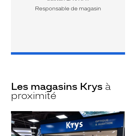
Responsable de magasin
Les magasins Krys
à
proximité
Voir
Opticien
la
Saint-
fiche
Jean-