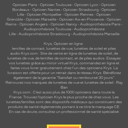
Opticien Paris
-
Opticien Toulouse
-
Opticien Lyon
-
Opticien
Bordeaux
-
Opticien Nantes
-
Opticien Strasbourg
-
Opticien
Lille
-
Opticien Montpellier
-
Opticien Rennes
-
Opticien
Grenoble
-
Opticien Marseille
-
Opticien Aix-en-Provence
-
Opticien
Reims
-
Opticien Angers
-
Opticien Nancy
-
Audioprothésiste Paris
-
Audioprothésiste Toulouse
-
Audioprothésiste
Lille
-
Audioprothésiste Strasbourg
-
Audioprothésiste Marseille
Krys, Opticien en ligne :
lentilles de contact
,
lunettes de vue
,
lunettes de soleil
et
piles
audio
Krys.com : Site de vente en ligne de lunettes de soleil, de
lunettes de vue, de
lentilles de contact
, et de piles audios. Essayez
vos lunettes grâce au miroir virtuel Krys, commandez en ligne et
faites vous livrer gratuitement chez l'un des opticiens Krys. La
livraison est offerte pour un retrait dans le réseau Krys. Bénéficiez
également de la garantie "Satisfait ou remboursé 30 jours".
Retrouvez nos marques de lunettes de vue et
lunettes de soleil : Ray
Ban
Krys.com : C’est aussi plus de 1000 opticiens dans toute la
France.
Trouvez l’opticien Krys le plus proche de chez vous
. Les
lunettes/lentilles sont des dispositifs médicaux qui constituent des
produits de santé réglementés portant à ce titre le marquage CE.
En cas de doute, consultez un professionnel de santé spécialisé.