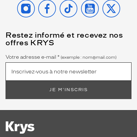
INSTAGRAM
FACEBOOK
TIKTOK
YOUTUBE
X
Restez informé et recevez nos
(Ce
champ
offres KRYS
est
Name
obligatoire)
Votre adresse e-mail
*
(exemple : nom@mail.com)
JE M'INSCRIS