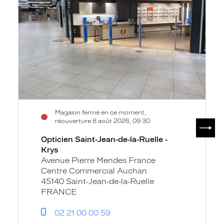
de-
la-
Ruelle
-
Krys
Magasin fermé en ce moment,
SUIV
réouverture 8 août 2026, 09:30
Opticien Saint-Jean-de-la-Ruelle -
Krys
Avenue Pierre Mendes France
Centre Commercial Auchan
45140 Saint-Jean-de-la-Ruelle
FRANCE
02 21 00 00 59