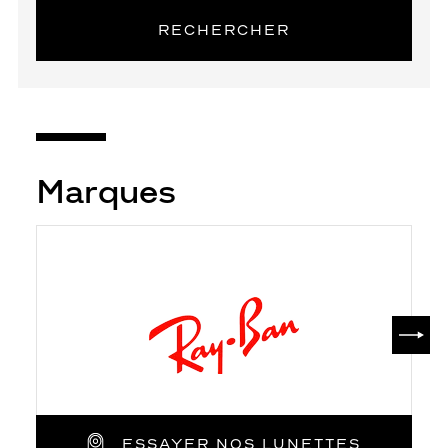
RECHERCHER
Marques
SUIV
ESSAYER NOS LUNETTES