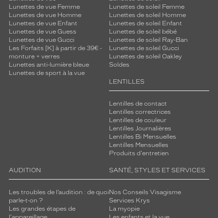
Lunettes de vue Femme
Lunettes de soleil Femme
Lunettes de vue Homme
Lunettes de soleil Homme
Lunettes de vue Enfant
Lunettes de soleil Enfant
Lunettes de vue Guess
Lunettes de soleil bébé
Lunettes de vue Gucci
Lunettes de soleil Ray-Ban
Les Forfaits [K] à partir de 39€ -
Lunettes de soleil Gucci
monture + verres
Lunettes de soleil Oakley
Lunettes anti-lumière bleue
Soldes
Lunettes de sport à la vue
LENTILLES
Lentilles de contact
Lentilles correctrices
Lentilles de couleur
Lentilles Journalières
Lentilles Bi Mensuelles
Lentilles Mensuelles
Produits d'entretien
AUDITION
SANTÉ, STYLES ET SERVICES
Les troubles de l’audition : de quoi
Nos Conseils Visagisme
parle-t-on ?
Services Krys
Les grandes étapes de
La myopie
l'appareillage
Les enfants et la vue