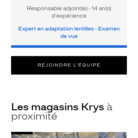
Responsable adjoint(e) - 14 an(s)
d’expérience
Expert en adaptation lentilles - Examen
de vue
REJOINDRE L’ÉQUIPE
Les magasins Krys
à
proximité
Voir
Opticien