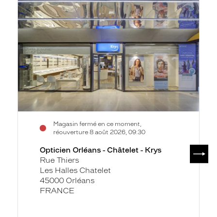
la
Orléans
fiche
-
Châtelet
-
Krys
Magasin fermé en ce moment,
réouverture 8 août 2026, 09:30
SUIV
Opticien Orléans - Châtelet - Krys
Rue Thiers
Les Halles Chatelet
45000 Orléans
FRANCE