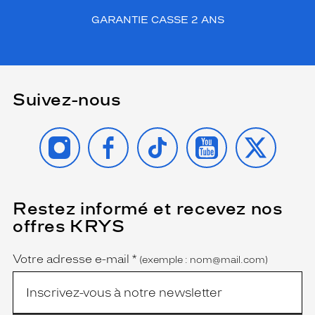
GARANTIE CASSE 2 ANS
Suivez-nous
INSTAGRAM
FACEBOOK
TIKTOK
YOUTUBE
X
Restez informé et recevez nos
(Ce
champ
offres KRYS
est
Name
obligatoire)
Votre adresse e-mail
*
(exemple : nom@mail.com)