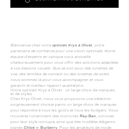
Bienvenue chez votre
opticien Krys à Olivet
, votre
partenaire de confiance pour une vision optimale. Notre
équipe d'experts en optique vous accueille
chaleureusement pour vous offrir des solutions adaptées
à vos besoins visuels. Que ce soit pour des lunettes de
vue, des lentilles de contact ou des lunettes de soleil,
nous sommes là pour vous accompagner et vous
garantir le meilleur rapport qualité/prix.
Votre opticien Krys à Olivet : un large choix de marques
et de styles
Chez Krys Olivet, nous vous proposons une sélection
soigneusement choisie parmi un large choix de marques
pour répondre à tous les goûts et tous les budgets. Vous
trouverez notamment des montures
Ray-Ban
, connues
pour leur style iconique, ainsi que des modèles élégants
signés
Chloé
et
Burberry
. Pour les amateurs de mode