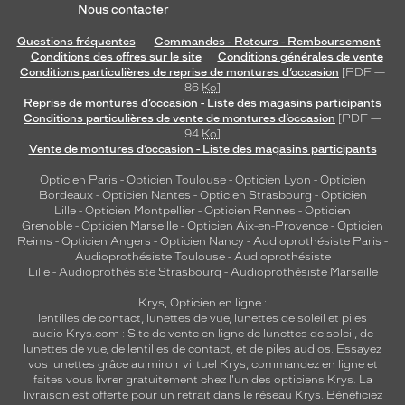
Nous contacter
Questions fréquentes
Commandes - Retours - Remboursement
Conditions des offres sur le site
Conditions générales de vente
Conditions particulières de reprise de montures d’occasion
[PDF —
86
Ko
]
Reprise de montures d’occasion - Liste des magasins participants
Conditions particulières de vente de montures d’occasion
[PDF —
94
Ko
]
Vente de montures d’occasion - Liste des magasins participants
Opticien Paris
-
Opticien Toulouse
-
Opticien Lyon
-
Opticien
Bordeaux
-
Opticien Nantes
-
Opticien Strasbourg
-
Opticien
Lille
-
Opticien Montpellier
-
Opticien Rennes
-
Opticien
Grenoble
-
Opticien Marseille
-
Opticien Aix-en-Provence
-
Opticien
Reims
-
Opticien Angers
-
Opticien Nancy
-
Audioprothésiste Paris
-
Audioprothésiste Toulouse
-
Audioprothésiste
Lille
-
Audioprothésiste Strasbourg
-
Audioprothésiste Marseille
Krys, Opticien en ligne :
lentilles de contact
,
lunettes de vue
,
lunettes de soleil
et
piles
audio
Krys.com : Site de vente en ligne de lunettes de soleil, de
lunettes de vue, de
lentilles de contact
, et de piles audios. Essayez
vos lunettes grâce au miroir virtuel Krys, commandez en ligne et
faites vous livrer gratuitement chez l'un des opticiens Krys. La
livraison est offerte pour un retrait dans le réseau Krys. Bénéficiez