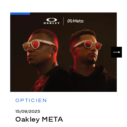
-
Oakley
META
SUIV
OPTICIEN
15/09/2025
Oakley META