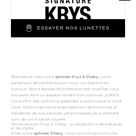
ESSAYER NOS LUNETTES
Bienvenue chez votre
opticien Krys à Chécy
, votre
partenaire de confiance pour tous vos besoins en
optique. Notre équipe de professionnels qualifiés vous
accueille dans un espace moderne et convivial, prête à
vous offrir des solutions adaptées à votre vue et à votre
style. Découvrez notre large sélection de montures et
bénéficiez de nos services personnalisés pour prendre
soin de votre santé visuelle.
Votre opticien Krys à Chécy : un large choix de marques
et de styles
Chez votre
opticien Chécy
, nous vous proposons une