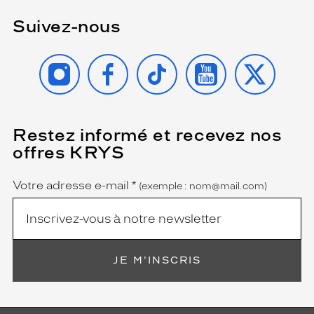
Suivez-nous
INSTAGRAM
FACEBOOK
TIKTOK
YOUTUBE
X
Restez informé et recevez nos
(Ce
champ
offres KRYS
est
Name
obligatoire)
Votre adresse e-mail
*
(exemple : nom@mail.com)
JE M'INSCRIS