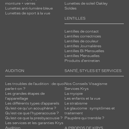
monture + verres
Lunettes de soleil Oakley
Lunettes anti-lumière bleue
Soldes
Lunettes de sport à la vue
LENTILLES
Lentilles de contact
Lentilles correctrices
Lentilles de couleur
Lentilles Journalières
Lentilles Bi Mensuelles
Lentilles Mensuelles
Produits d'entretien
AUDITION
SANTÉ, STYLES ET SERVICES
Les troubles de l’audition : de quoi
Nos Conseils Visagisme
parle-t-on ?
Services Krys
Les grandes étapes de
La myopie
l'appareillage
Les enfants et la vue
Les différents types d’appareils
Le strabisme
Qu’est-ce qu'un acouphène ?
Le glaucome : symptômes et
Qu'est-ce que l'hyperacousie ?
traitement
Qu’est-ce que la presbyacousie ?
Paupière qui tremble ?
Les services et les garanties Krys
Audition
A PROPOS DE KRYS