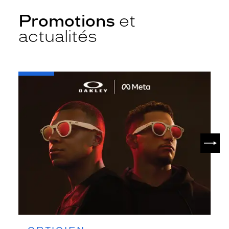
Promotions
et
actualités
-
Oakley
META
SUIV