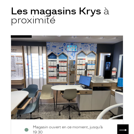
Les magasins Krys
à
proximité
Voir
Opticien
la
Orléans
fiche
-
République
-
Krys
SUIV
Magasin ouvert en ce moment, jusqu’à
19:30