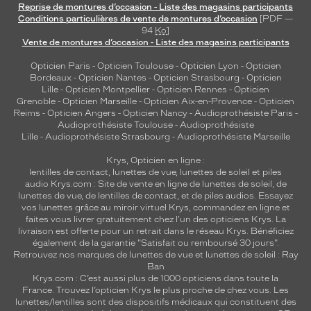
Reprise de montures d’occasion - Liste des magasins participants
Conditions particulières de vente de montures d’occasion
[PDF —
94
Ko
]
Vente de montures d’occasion - Liste des magasins participants
Opticien Paris
-
Opticien Toulouse
-
Opticien Lyon
-
Opticien
Bordeaux
-
Opticien Nantes
-
Opticien Strasbourg
-
Opticien
Lille
-
Opticien Montpellier
-
Opticien Rennes
-
Opticien
Grenoble
-
Opticien Marseille
-
Opticien Aix-en-Provence
-
Opticien
Reims
-
Opticien Angers
-
Opticien Nancy
-
Audioprothésiste Paris
-
Audioprothésiste Toulouse
-
Audioprothésiste
Lille
-
Audioprothésiste Strasbourg
-
Audioprothésiste Marseille
Krys, Opticien en ligne :
lentilles de contact
,
lunettes de vue
,
lunettes de soleil
et
piles
audio
Krys.com : Site de vente en ligne de lunettes de soleil, de
lunettes de vue, de
lentilles de contact
, et de piles audios. Essayez
vos lunettes grâce au miroir virtuel Krys, commandez en ligne et
faites vous livrer gratuitement chez l'un des opticiens Krys. La
livraison est offerte pour un retrait dans le réseau Krys. Bénéficiez
également de la garantie "Satisfait ou remboursé 30 jours".
Retrouvez nos marques de lunettes de vue et
lunettes de soleil : Ray
Ban
Krys.com : C’est aussi plus de 1000 opticiens dans toute la
France.
Trouvez l’opticien Krys le plus proche de chez vous
. Les
lunettes/lentilles sont des dispositifs médicaux qui constituent des